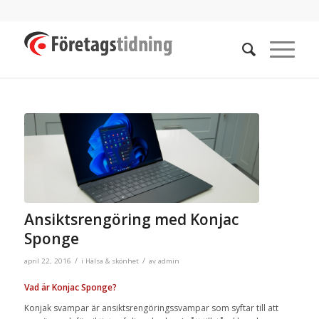
Ansiktsrengöring med Konjac
Sponge
/
/
april 22, 2016
i
Hälsa & skönhet
av
admin
Vad är Konjac Sponge?
Konjak svampar är ansiktsrengöringssvampar som syftar till att