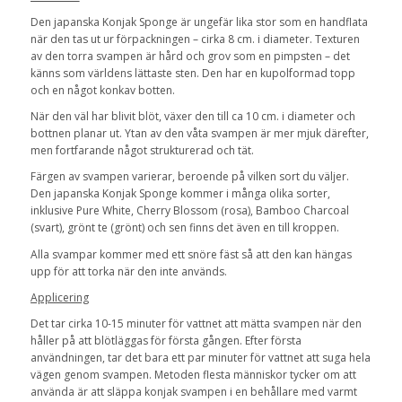
Den japanska Konjak Sponge är ungefär lika stor som en handflata
när den tas ut ur förpackningen – cirka 8 cm. i diameter. Texturen
av den torra svampen är hård och grov som en pimpsten – det
känns som världens lättaste sten. Den har en kupolformad topp
och en något konkav botten.
När den väl har blivit blöt, växer den till ca 10 cm. i diameter och
bottnen planar ut. Ytan av den våta svampen är mer mjuk därefter,
men fortfarande något strukturerad och tät.
Färgen av svampen varierar, beroende på vilken sort du väljer.
Den japanska Konjak Sponge kommer i många olika sorter,
inklusive Pure White, Cherry Blossom (rosa), Bamboo Charcoal
(svart), grönt te (grönt) och sen finns det även en till kroppen.
Alla svampar kommer med ett snöre fäst så att den kan hängas
upp för att torka när den inte används.
Applicering
Det tar cirka 10-15 minuter för vattnet att mätta svampen när den
håller på att blötläggas för första gången. Efter första
användningen, tar det bara ett par minuter för vattnet att suga hela
vägen genom svampen. Metoden flesta människor tycker om att
använda är att släppa konjak svampen i en behållare med varmt