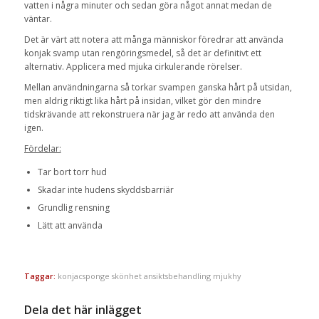
vatten i några minuter och sedan göra något annat medan de
väntar.
Det är värt att notera att många människor föredrar att använda
konjak svamp utan rengöringsmedel, så det är definitivt ett
alternativ. Applicera med mjuka cirkulerande rörelser.
Mellan användningarna så torkar svampen ganska hårt på utsidan,
men aldrig riktigt lika hårt på insidan, vilket gör den mindre
tidskrävande att rekonstruera när jag är redo att använda den
igen.
Fördelar:
Tar bort torr hud
Skadar inte hudens skyddsbarriär
Grundlig rensning
Lätt att använda
Taggar:
konjacsponge skönhet ansiktsbehandling mjukhy
Dela det här inlägget