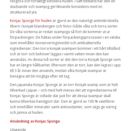
rengöra och försiktigt exfoliera huden. I vått tillstånd har den en
studsande och svampig gel-liknande konsistens med en
strukturerad yta.
Konjac Sponge för huden
är gjord av den naturligt antimikrobiella
fibern i konjak blandningen och finns i både våta och torra sorter.
De våta sorterna är redan svampiga så fort de kommer ut ur
förpackningen. De fuktas under förpackningsprocessen i en vätska
som innehåller konserveringsmedel och antibakteriella
ingredienser. Den torra konjak svampen kommer i ett hårt tillstånd
och är torr och behöver läggas i varmt vatten innan den kan
användas. Av dessa två sorter är det den torra Konjak Sponge som
har en längre hållbarhet. Eftersom den är torr, kan den lagras i upp
till 3 år innan den används, medan våta Konjak svampar är
benägna att bli mögliga efter ett tag.
Den japanska Konjac Sponge är av torr Konjak svamp som är helt
tillverkad i Japan – och med helt menas det att ingredienserna till
Konjac Sponge är odlade där just för att dessa svampar skall
kunna tillverkas handgjort där. Den är gjord av 100 % växtfibrer
och innehåller mineraler samt antioxidanter, som sägs ge näring
och jämna ut huden.
Användning av Konjac Sponge
Utseende