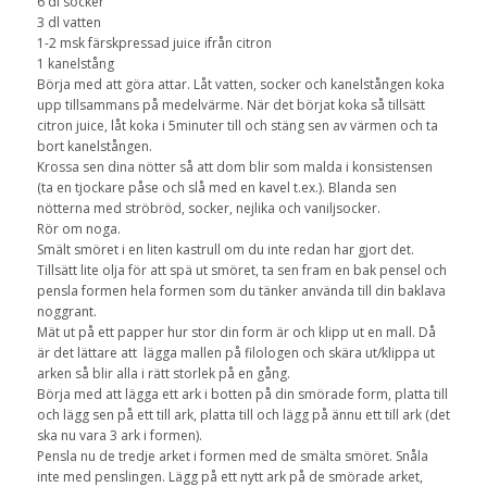
6 dl socker
3 dl vatten
1-2 msk färskpressad juice ifrån citron
1 kanelstång
Börja med att göra attar. Låt vatten, socker och kanelstången koka
upp tillsammans på medelvärme. När det börjat koka så tillsätt
citron juice, låt koka i 5minuter till och stäng sen av värmen och ta
bort kanelstången.
Krossa sen dina nötter så att dom blir som malda i konsistensen
(ta en tjockare påse och slå med en kavel t.ex.). Blanda sen
nötterna med ströbröd, socker, nejlika och vaniljsocker.
Rör om noga.
Smält smöret i en liten kastrull om du inte redan har gjort det.
Tillsätt lite olja för att spä ut smöret, ta sen fram en bak pensel och
pensla formen hela formen som du tänker använda till din baklava
noggrant.
Mät ut på ett papper hur stor din form är och klipp ut en mall. Då
är det lättare att lägga mallen på filologen och skära ut/klippa ut
arken så blir alla i rätt storlek på en gång.
Börja med att lägga ett ark i botten på din smörade form, platta till
och lägg sen på ett till ark, platta till och lägg på ännu ett till ark (det
ska nu vara 3 ark i formen).
Pensla nu de tredje arket i formen med de smälta smöret. Snåla
inte med penslingen. Lägg på ett nytt ark på de smörade arket,