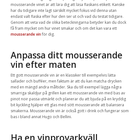
mousserande vinet är att lära dig att läsa flaskans etikett. Kanske
har du tidigare inte lagt särskilt mycket fokus vid denna utan
endast valt flaska efter hur den ser ut och vad du testat tidigare.
Genom att veta vad de olika beteckningarna betyder kan du dock
få fram mycket om hur vinet smakar och om det kan vara ett
mousserande vin
för dig.
Anpassa ditt mousserande
vin efter maten
Ett gott mousserande vin är en klassiker till exempelvis lätta
sallader och bufféer, men faktum är att du kan matcha drycken
med en mängd andra måltider. Ska du till exempel lägga några
smarriga skaldjur på grillen kan ett mousserande vin med bas av
pinot noir passa utmärkt och planerar du att bjuda på en kryddig
bit kyckling hjälper ett glas med sött mousserande att balansera
smakerna. Mousserande vin är också gott i drink och fungerar som
bas i bland annat Hugo och Bellini.
Ha en vinprovarkväll