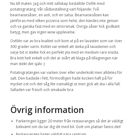
Nu till maten. Jag och mitt sällskap beställde Oxfilé med
potatisgratäng. Vår såsbeställning vart följande: Två
bearnaisesåser, en aoli, och en salsa. Bearnaisesåsen kan
jämföras med vilken pizzeria som helst, den kändes inte genuin
och va ganska fast med en smörsmak. Övriga såser fick godkänt
betyg, men gav ingen wow upplevelse.
Oxfilén var av bra kvalitet och kom ut på en lavasten som var över
300 grader varm. Köttet var enkelt att steka på lavastenen och
varje bit vi stekte fick en perfekt yta med en medium rare insida.
Bra kött helt enkelt och det är svårt att klaga på tillagningen när
man stekt det själv :)
Potatisgratängen var varken över eller underkokt men alldeles för
salt. Den badade i fett, förmodligen hade kocken haft på för
mycket ost och det såg lite osmakligt ut men gick att äta i alla fall.
Salladen var fräsch och smakade bra.
Övrig information
Parkeringen ligger 20 meter från restaurangen så det är väldigt
bekvämt om du tar dig dit med bil. Gott om platser fanns det!
Restaurangen ligger väldigt nära centrum.