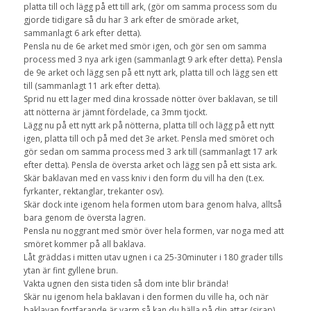
platta till och lägg på ett till ark, (gör om samma process som du
gjorde tidigare så du har 3 ark efter de smörade arket,
sammanlagt 6 ark efter detta).
Pensla nu de 6e arket med smör igen, och gör sen om samma
process med 3 nya ark igen (sammanlagt 9 ark efter detta). Pensla
de 9e arket och lägg sen på ett nytt ark, platta till och lägg sen ett
till (sammanlagt 11 ark efter detta).
Sprid nu ett lager med dina krossade nötter över baklavan, se till
att nötterna är jämnt fördelade, ca 3mm tjockt.
Lägg nu på ett nytt ark på nötterna, platta till och lägg på ett nytt
igen, platta till och på med det 3e arket. Pensla med smöret och
gör sedan om samma process med 3 ark till (sammanlagt 17 ark
efter detta). Pensla de översta arket och lägg sen på ett sista ark.
Skär baklavan med en vass kniv i den form du vill ha den (t.ex.
fyrkanter, rektanglar, trekanter osv).
Skär dock inte igenom hela formen utom bara genom halva, alltså
bara genom de översta lagren.
Pensla nu noggrant med smör över hela formen, var noga med att
smöret kommer på all baklava.
Låt gräddas i mitten utav ugnen i ca 25-30minuter i 180 grader tills
ytan är fint gyllene brun.
Vakta ugnen den sista tiden så dom inte blir brända!
Skär nu igenom hela baklavan i den formen du ville ha, och när
baklavan fortfarande är varm så kan du hälla på din attar (sirap).