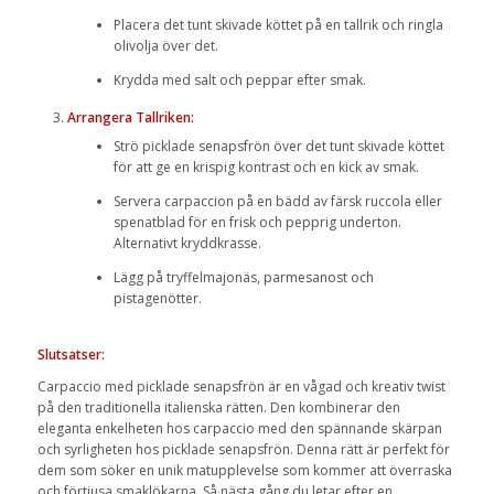
Placera det tunt skivade köttet på en tallrik och ringla
olivolja över det.
Krydda med salt och peppar efter smak.
Arrangera Tallriken:
Strö picklade senapsfrön över det tunt skivade köttet
för att ge en krispig kontrast och en kick av smak.
Servera carpaccion på en bädd av färsk ruccola eller
spenatblad för en frisk och pepprig underton.
Alternativt kryddkrasse.
Lägg på tryffelmajonäs, parmesanost och
pistagenötter.
Slutsatser:
Carpaccio med picklade senapsfrön är en vågad och kreativ twist
på den traditionella italienska rätten. Den kombinerar den
eleganta enkelheten hos carpaccio med den spännande skärpan
och syrligheten hos picklade senapsfrön. Denna rätt är perfekt för
dem som söker en unik matupplevelse som kommer att överraska
och förtjusa smaklökarna. Så nästa gång du letar efter en