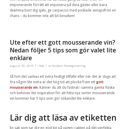
imponerande förrätt att imponera på dina gäster eller bara
skämma bort dig själv, ge carpaccio med picklade senapsfrön en
chans – du kommer inte att bli besviken!
Ute efter ett gott mousserande vin?
Nedan följer 5 tips som gör valet lite
enklare
/
/
augusti 30, 2019
i
Mat
av
Skribent Företagstidning
Så fort det vankas ett extra festligt tillfälle eller när det är dags att
fira någon lite extra är det hög tid att plocka fram ett
gott
mousserande vin
. Känner du att du fastnat i samma gamla flaska
och behöver lite inspiration för att hitta nya sorter mousserande
vin kommer här 5 tips som gör sökandet lite enklare.
Lär dig att läsa av etiketten
En sak som tar dig en god bit på vägen i jakten på det perfekta