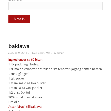
baklawa
/
/
augusti 9, 2014
i
Mat recept
,
Mat
av
admin
Ingredienser ca 60 bitar:
1 förpackning filodeg
3 dl malda valnötter och/eller pistagenötter (jag tog hälften hälften
denna gången)
1 tsk socker
1 stänk mald nejlika pulver
1 stänk äkta vaniljsocker
1/2 dl ströbröd
200g smält osaltat smör
Lite olja
Attar (sirap) till baklava: