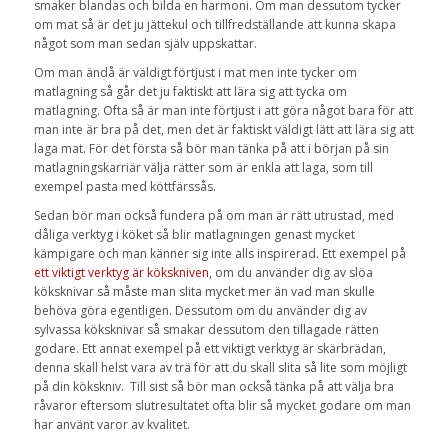
smaker blandas och bilda en harmoni. Om man dessutom tycker
om mat så är det ju jättekul och tillfredställande att kunna skapa
något som man sedan själv uppskattar.
Om man ändå är väldigt förtjust i mat men inte tycker om
matlagning så går det ju faktiskt att lära sig att tycka om
matlagning. Ofta så är man inte förtjust i att göra något bara för att
man inte är bra på det, men det är faktiskt väldigt lätt att lära sig att
laga mat. För det första så bör man tänka på att i början på sin
matlagningskarriär välja rätter som är enkla att laga, som till
exempel pasta med köttfärssås.
Sedan bör man också fundera på om man är rätt utrustad, med
dåliga verktyg i köket så blir matlagningen genast mycket
kämpigare och man känner sig inte alls inspirerad. Ett exempel på
ett viktigt verktyg är kökskniven
, om du använder dig av slöa
köksknivar så måste man slita mycket mer än vad man skulle
behöva göra egentligen. Dessutom om du använder dig av
sylvassa köksknivar så smakar dessutom den tillagade rätten
godare. Ett annat exempel på ett viktigt verktyg är skärbrädan,
denna skall helst vara av trä för att du skall slita så lite som möjligt
på din kökskniv. Till sist så bör man också tänka på att välja bra
råvaror eftersom slutresultatet ofta blir så mycket godare om man
har använt varor av kvalitet.