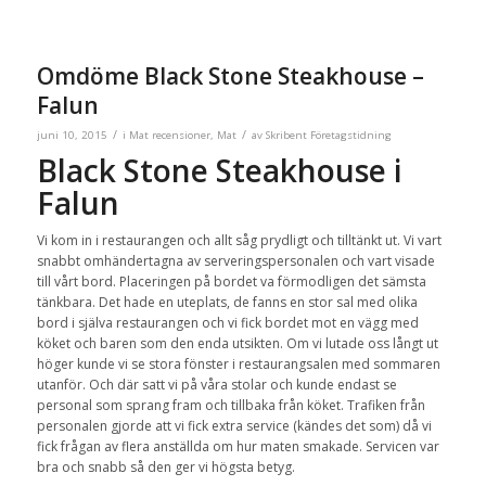
Omdöme Black Stone Steakhouse –
Falun
/
/
juni 10, 2015
i
Mat recensioner
,
Mat
av
Skribent Företagstidning
Black Stone Steakhouse i
Falun
Vi kom in i restaurangen och allt såg prydligt och tilltänkt ut. Vi vart
snabbt omhändertagna av serveringspersonalen och vart visade
till vårt bord. Placeringen på bordet va förmodligen det sämsta
tänkbara. Det hade en uteplats, de fanns en stor sal med olika
bord i själva restaurangen och vi fick bordet mot en vägg med
köket och baren som den enda utsikten. Om vi lutade oss långt ut
höger kunde vi se stora fönster i restaurangsalen med sommaren
utanför. Och där satt vi på våra stolar och kunde endast se
personal som sprang fram och tillbaka från köket. Trafiken från
personalen gjorde att vi fick extra service (kändes det som) då vi
fick frågan av flera anställda om hur maten smakade. Servicen var
bra och snabb så den ger vi högsta betyg.