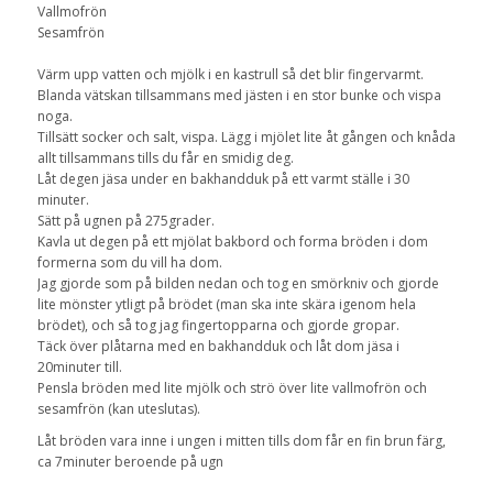
Vallmofrön
Sesamfrön
Värm upp vatten och mjölk i en kastrull så det blir fingervarmt.
Blanda vätskan tillsammans med jästen i en stor bunke och vispa
noga.
Tillsätt socker och salt, vispa. Lägg i mjölet lite åt gången och knåda
allt tillsammans tills du får en smidig deg.
Låt degen jäsa under en bakhandduk på ett varmt ställe i 30
minuter.
Sätt på ugnen på 275grader.
Kavla ut degen på ett mjölat bakbord och forma bröden i dom
formerna som du vill ha dom.
Jag gjorde som på bilden nedan och tog en smörkniv och gjorde
lite mönster ytligt på brödet (man ska inte skära igenom hela
brödet), och så tog jag fingertopparna och gjorde gropar.
Täck över plåtarna med en bakhandduk och låt dom jäsa i
20minuter till.
Pensla bröden med lite mjölk och strö över lite vallmofrön och
sesamfrön (kan uteslutas).
Låt bröden vara inne i ungen i mitten tills dom får en fin brun färg,
ca 7minuter beroende på ugn