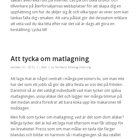
såklart även kika runt på internet. Läs på om olika druvor och
tillverkare på återförsäljarnas webbplatser för att skapa dig en
uppfattning om hur de skiljer sig åt och vilka typer av viner som kan
tänkas falla dig i smaken. Att vara påläst gör det dessutom enklare
att veta vad du ska titta efter när det väl är dags att göra en
beställning. Lycka till!
Att tycka om matlagning
/
/
oktober 31, 2015
i
Mat
av
Skribent Företagstidning
Att laga mat är något centralt i många personers liv, om man inte
har det som ett jobb så gör de allra flesta av oss det på fritiden.
Däremot så är det väldigt individuellt vad man tycker om själva
matlagningen, vissa älskar det och lägger ner många timmar på
det medan andra föredrar att bara koka upp lite makaroner till
middagen.
Men folk som tycker om matlagning, vad är det som dom älskar?
Många tycker det är kul att laga mat eftersom man får utlopp för
sin kreativitet. Precis som om man målar en tavla där färger
blandas och bildar en harmoni så i matlagningen så ska istället