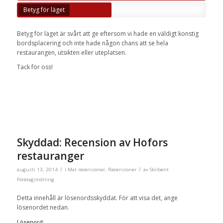
Betyg för läget
Betyg för läget är svårt att ge eftersom vi hade en väldigt konstig
bordsplacering och inte hade någon chans att se hela
restaurangen, utsikten eller uteplatsen.
Tack för oss!
Skyddad: Recension av Hofors
restauranger
/
/
augusti 13, 2014
i
Mat recensioner
,
Recensioner
av
Skribent
Företagstidning
Detta innehåll är lösenordsskyddat. För att visa det, ange
lösenordet nedan.
Lösenord: