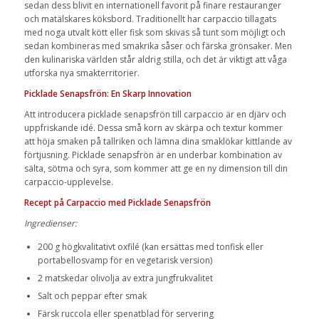
sedan dess blivit en internationell favorit på finare restauranger
och matälskares köksbord. Traditionellt har carpaccio tillagats
med noga utvalt kött eller fisk som skivas så tunt som möjligt och
sedan kombineras med smakrika såser och färska grönsaker. Men
den kulinariska världen står aldrig stilla, och det är viktigt att våga
utforska nya smakterritorier.
Picklade Senapsfrön: En Skarp Innovation
Att introducera picklade senapsfrön till carpaccio är en djärv och
uppfriskande idé. Dessa små korn av skärpa och textur kommer
att höja smaken på tallriken och lämna dina smaklökar kittlande av
förtjusning. Picklade senapsfrön är en underbar kombination av
sälta, sötma och syra, som kommer att ge en ny dimension till din
carpaccio-upplevelse.
Recept på Carpaccio med Picklade Senapsfrön
Ingredienser:
200 g högkvalitativt oxfilé (kan ersättas med tonfisk eller
portabellosvamp för en vegetarisk version)
2 matskedar olivolja av extra jungfrukvalitet
Salt och peppar efter smak
Färsk ruccola eller spenatblad för servering