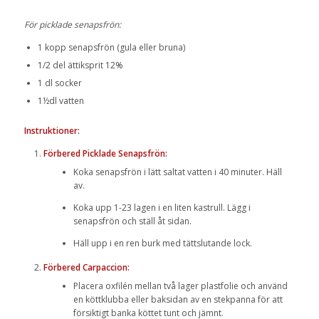
För picklade senapsfrön:
1 kopp senapsfrön (gula eller bruna)
1/2 del ättiksprit 12%
1 dl socker
1½dl vatten
Instruktioner:
Förbered Picklade Senapsfrön:
Koka senapsfrön i lätt saltat vatten i 40 minuter. Häll
av.
Koka upp 1-23 lagen i en liten kastrull. Lägg i
senapsfrön och ställ åt sidan.
Häll upp i en ren burk med tättslutande lock.
Förbered Carpaccion:
Placera oxfilén mellan två lager plastfolie och använd
en köttklubba eller baksidan av en stekpanna för att
försiktigt banka köttet tunt och jämnt.