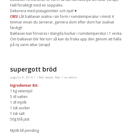
Häll försiktigt med en soppslev.
Dekorera med pistagenötter och njut!
♥
OBS!
Låt baklavan svalna i sin form i rumstemperatur i minst 4
timmar innan du serverar, garnera dom efter dom har svalnat
färdigt!
Baklavan kan förvaras i stängda burkar i rumstemperatur i 1 vecka.
Om baklavan blir lite torr så kan du friska upp den genom att hälla
på ny varm attar (sirap)!
supergott bröd
/
/
augusti 9, 2014
i
Mat recept
,
Mat
av
admin
Ingredienser 8st:
1 kg vetemjöl
5 dl vatten
1 dl mjölk
1 tsk socker
1 tsk salt
50g blå jäst
Mjölk till pensling