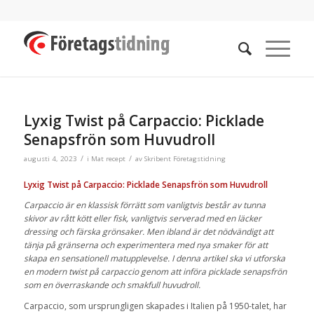
Lyxig Twist på Carpaccio: Picklade
Senapsfrön som Huvudroll
/
/
augusti 4, 2023
i
Mat recept
av
Skribent Företagstidning
Lyxig Twist på Carpaccio: Picklade Senapsfrön som Huvudroll
Carpaccio är en klassisk förrätt som vanligtvis består av tunna
skivor av rått kött eller fisk, vanligtvis serverad med en läcker
dressing och färska grönsaker. Men ibland är det nödvändigt att
tänja på gränserna och experimentera med nya smaker för att
skapa en sensationell matupplevelse. I denna artikel ska vi utforska
en modern twist på carpaccio genom att införa picklade senapsfrön
som en överraskande och smakfull huvudroll.
Carpaccio, som ursprungligen skapades i Italien på 1950-talet, har