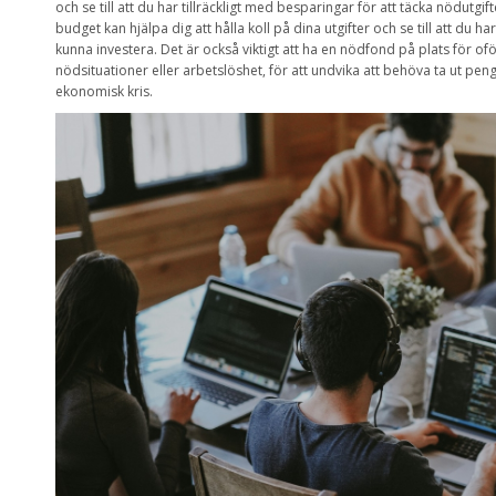
och se till att du har tillräckligt med besparingar för att täcka nödutgi
budget kan hjälpa dig att hålla koll på dina utgifter och se till att du h
kunna investera. Det är också viktigt att ha en nödfond på plats för 
nödsituationer eller arbetslöshet, för att undvika att behöva ta ut pen
ekonomisk kris.