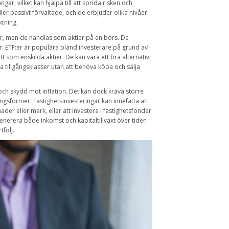
ångar, vilket kan hjälpa till att sprida risken och
er passivt förvaltade, och de erbjuder olika nivåer
ktning.
r, men de handlas som aktier på en börs. De
r. ETF:er är populära bland investerare på grund av
t som enskilda aktier. De kan vara ett bra alternativ
ika tillgångsklasser utan att behöva köpa och sälja
 och skydd mot inflation. Det kan dock kräva större
ngsformer. Fastighetsinvesteringar kan innefatta att
er eller mark, eller att investera i fastighetsfonder
 generera både inkomst och kapitaltillväxt över tiden
tfölj.