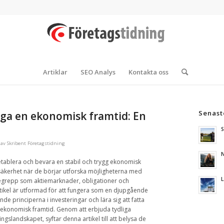
Artiklar
SEO Analys
Kontakta oss
Senast
gga en ekonomisk framtid: En
S
av
Skribent Företagstidning
N
etablera och bevara en stabil och trygg ekonomisk
osäkerhet när de börjar utforska möjligheterna med
L
 begrepp som aktiemarknader, obligationer och
ikel är utformad för att fungera som en djupgående
 principerna i investeringar och lära sig att fatta
r ekonomisk framtid. Genom att erbjuda tydliga
ngslandskapet, syftar denna artikel till att belysa de