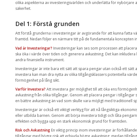
olika aspekterna av investeringsvärlden och underlätta för nybörjare at
säkerhet.
Del 1: Förstå grunden
Att förstå grunderna i investeringar är avgörande för att kunna fatta
framtid. Nedan följer en närmare titt på de fundamentala koncepten i
Vad är Investeringar?
Investeringar kan ses som processen att placera 
ska öka i värde över tiden och generera avkastning. Det kan inkludera k
andra finansiella instrument.
Investeringar är inte bara ett sätt att spara pengar utan också ett sätt
investera kan man dra nytta av olika tillgångsklassers potentiella värde
förmögenhet på lång sikt.
Varför Investera?
Att investera ger möjlighet till att öka ens förmögenh
avkastning från olika tillgångar. Genom att placera pengar i tillgånga
en bättre avkastning än vad som skulle vara möjligt med traditionell s
Investeringar är också ett viktigt verktyg för att nå långsiktiga ekonom
eller utbilda barnen. Genom att börja investera tidigt och låta pengarn
effekten och bygga upp en stark ekonomisk grund för framtiden.
Risk och Avkastning
En viktig princip inom investeringar är förhållande
tillgångar med högre risk att erbjuda högre avkastning, medan tillgånga