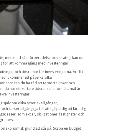
nde, men med rätt förberedelse och strategi kan du
eg för att komma igång med investeringar:
ättningar och tidsramar för investeringarna. Är ditt
orisont kommer att påverka vilka
orisont kan du ha råd att ta större risker och
om du har ett kortare tidsram eller om ditt mål är
äkra investeringar.
g själv om olika typer av tillgångar,
ch kurser tillgängliga för att hjälpa dig att lära dig
ngsklasser, som aktier, obligationer, fastigheter och
gra beslut.
stabil ekonomisk grund att stå på. Skapa en budget