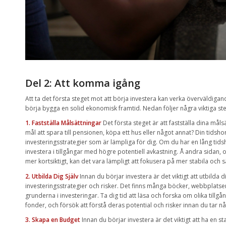
Del 2: Att komma igång
Att ta det första steget mot att börja investera kan verka överväldiga
börja bygga en solid ekonomisk framtid. Nedan följer några viktiga st
1. Fastställa Målsättningar
Det första steget är att fastställa dina måls
mål att spara till pensionen, köpa ett hus eller något annat? Din tidsh
investeringsstrategier som är lämpliga för dig. Om du har en lång tidsh
investera i tillgångar med högre potentiell avkastning. Å andra sidan, 
mer kortsiktigt, kan det vara lämpligt att fokusera på mer stabila och s
2. Utbilda Dig Själv
Innan du börjar investera är det viktigt att utbilda di
investeringsstrategier och risker. Det finns många böcker, webbplatser o
grunderna i investeringar. Ta dig tid att läsa och forska om olika tillgå
fonder, och försök att förstå deras potential och risker innan du tar nå
3. Skapa en Budget
Innan du börjar investera är det viktigt att ha en 