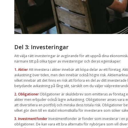
Del 3: Investeringar
Att välja rätt investeringar är avgörande för att uppnå dina ekonomis
närmare titt på olika typer av investeringar och deras egenskaper:
1. Aktier
Att investera i aktier innebär att köpa delar av ett företag. 
avkastning över tiden, men den innebär också högre risk. Aktiemarknaden
vilket innebär att det finns en risk att förlora en del av ditt investerade
betydande avkastning på lång sikt, särskilt om du väljer välprestera
2. Obligationer
Obligationer är skuldebrev som emitteras av företag ell
aktier men erbjuder också lägre avkastning. Obligationer anses vara 
att diversifiera en portfölj och minska dess totala risk. Obligationer bet
vilket gör dem till en stabil inkomstkälla för investerare som söker säke
3. Investmentfonder
Investmentfonder är fonder som investerar i en por
obligationer. De kan vara ett bra alternativ för nybörjare som vill diver