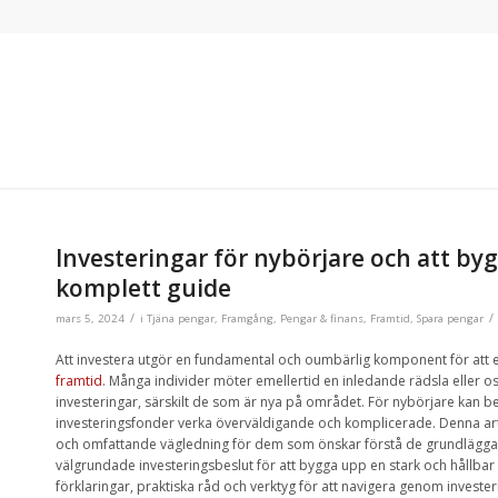
Investeringar för nybörjare och att by
komplett guide
/
/
mars 5, 2024
i
Tjäna pengar
,
Framgång
,
Pengar & finans
,
Framtid
,
Spara pengar
Att investera utgör en fundamental och oumbärlig komponent för att 
framtid
. Många individer möter emellertid en inledande rädsla eller 
investeringar, särskilt de som är nya på området. För nybörjare kan
investeringsfonder verka överväldigande och komplicerade. Denna art
och omfattande vägledning för dem som önskar förstå de grundläggande
välgrundade investeringsbeslut för att bygga upp en stark och hållba
förklaringar, praktiska råd och verktyg för att navigera genom investeri