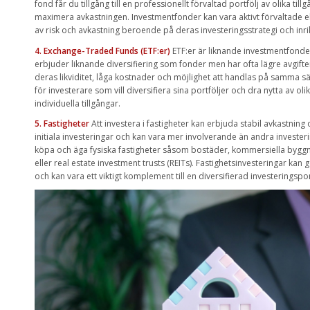
fond får du tillgång till en professionellt förvaltad portfölj av olika tillg
maximera avkastningen. Investmentfonder kan vara aktivt förvaltade ell
av risk och avkastning beroende på deras investeringsstrategi och inri
4. Exchange-Traded Funds (ETF:er)
ETF:er är liknande investmentfonde
erbjuder liknande diversifiering som fonder men har ofta lägre avgifte
deras likviditet, låga kostnader och möjlighet att handlas på samma sät
för investerare som vill diversifiera sina portföljer och dra nytta av ol
individuella tillgångar.
5. Fastigheter
Att investera i fastigheter kan erbjuda stabil avkastning
initiala investeringar och kan vara mer involverande än andra investeri
köpa och äga fysiska fastigheter såsom bostäder, kommersiella byggnad
eller real estate investment trusts (REITs). Fastighetsinvesteringar kan
och kan vara ett viktigt komplement till en diversifierad investeringspor