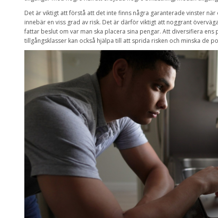
Det är viktigt att förstå att det inte finns några garanterade vinster när 
innebär en viss grad av risk. Det är därför viktigt att noggrant övervä
fattar beslut om var man ska placera sina pengar. Att diversifiera ens p
tillgångsklasser kan också hjälpa till att sprida risken och minska de po