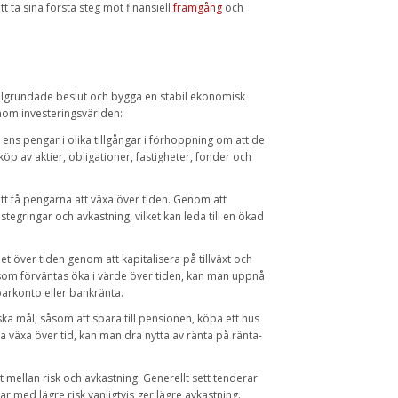
t ta sina första steg mot finansiell
framgång
och
 välgrundade beslut och bygga en stabil ekonomisk
nom investeringsvärlden:
ens pengar i olika tillgångar i förhoppning om att de
öp av aktier, obligationer, fastigheter, fonder och
 att få pengarna att växa över tiden. Genom att
stegringar och avkastning, vilket kan leda till en ökad
et över tiden genom att kapitalisera på tillväxt och
r som förväntas öka i värde över tiden, kan man uppnå
parkonto eller bankränta.
iska mål, såsom att spara till pensionen, köpa ett hus
a växa över tid, kan man dra nytta av ränta på ränta-
t mellan risk och avkastning. Generellt sett tenderar
r med lägre risk vanligtvis ger lägre avkastning.