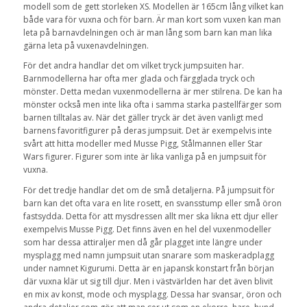
modell som de gett storleken XS. Modellen är 165cm lång vilket kan
både vara för vuxna och för barn. Är man kort som vuxen kan man
leta på barnavdelningen och är man lång som barn kan man lika
gärna leta på vuxenavdelningen.
För det andra handlar det om vilket tryck jumpsuiten har.
Barnmodellerna har ofta mer glada och färgglada tryck och
mönster. Detta medan vuxenmodellerna är mer stilrena. De kan ha
mönster också men inte lika ofta i samma starka pastellfärger som
barnen tilltalas av. När det gäller tryck är det även vanligt med
barnens favoritfigurer på deras jumpsuit. Det är exempelvis inte
svårt att hitta modeller med Musse Pigg, Stålmannen eller Star
Wars figurer. Figurer som inte är lika vanliga på en jumpsuit för
vuxna.
För det tredje handlar det om de små detaljerna. På jumpsuit för
barn kan det ofta vara en lite rosett, en svansstump eller små öron
fastsydda. Detta för att mysdressen allt mer ska likna ett djur eller
exempelvis Musse Pigg. Det finns även en hel del vuxenmodeller
som har dessa attiraljer men då går plagget inte längre under
mysplagg med namn jumpsuit utan snarare som maskeradplagg
under namnet Kigurumi. Detta är en japansk konstart från början
där vuxna klär ut sig till djur. Men i västvärlden har det även blivit
en mix av konst, mode och mysplagg. Dessa har svansar, öron och