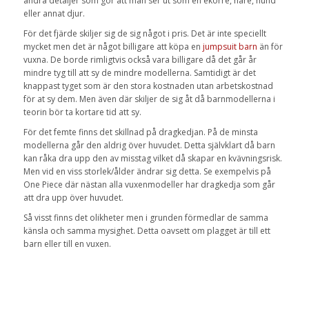
andra detaljer som gör att man ser ut som en ekorre, hare, hund
eller annat djur.
För det fjärde skiljer sig de sig något i pris. Det är inte speciellt
mycket men det är något billigare att köpa en
jumpsuit barn
än för
vuxna. De borde rimligtvis också vara billigare då det går år
mindre tyg till att sy de mindre modellerna. Samtidigt är det
knappast tyget som är den stora kostnaden utan arbetskostnad
för at sy dem. Men även där skiljer de sig åt då barnmodellerna i
teorin bör ta kortare tid att sy.
För det femte finns det skillnad på dragkedjan. På de minsta
modellerna går den aldrig över huvudet. Detta självklart då barn
kan råka dra upp den av misstag vilket då skapar en kvävningsrisk.
Men vid en viss storlek/ålder ändrar sig detta. Se exempelvis på
One Piece där nästan alla vuxenmodeller har dragkedja som går
att dra upp över huvudet.
Så visst finns det olikheter men i grunden förmedlar de samma
känsla och samma mysighet. Detta oavsett om plagget är till ett
barn eller till en vuxen.