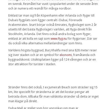
en svensk. Resmålet har vuxit i popularitet under de senaste åren
och är numera ett resmål för många nordbor.
Enklast tar man sig från Köpenhamn eller Arlanda och flyger till
Dubais flygplats som ligger centralt i Dubai, Förenade
Arabemiraten. Snart börjar också Emirates, flygbolaget som 2 år
utsetts till det bästa flygbolaget i världen, att flyga direkt från
Stockholm, Arlanda. Det finns också andra bolag som flyger,
enklast är att kolla en sajt som
www.flyg.nu
för flygpriser. Där ser
du också vilka alternativa mellanlandningar som finns.
Världens högsta byggnad, Burj Khalifa med sina 828 meter reser
sig över staden och är en symbol för
ekonomi
, framåtanda och
byggnadskonst. Utsiktsplatsen ligger på 124 våningen och är en
stor attraktion för turister i staden.
Stränder finns det också, t ex Jumeirah Beach som sträcker sig 15
km, lite speciellt för stränderna är att det kostar pengar att
beträda dom, tillbaka får man välskötta stränder så detta är inget
man klagar på direkt.
Dubai Mall är stället som bör uppsökas om man är