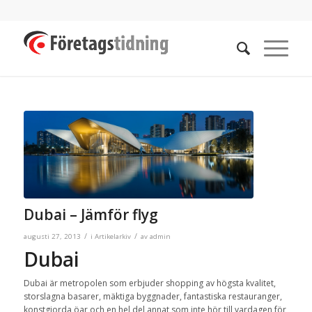
Dubai – Jämför flyg
/
/
augusti 27, 2013
i
Artikelarkiv
av
admin
Dubai
Dubai är metropolen som erbjuder shopping av högsta kvalitet,
storslagna basarer, mäktiga byggnader, fantastiska restauranger,
konstgjorda öar och en hel del annat som inte hör till vardagen för