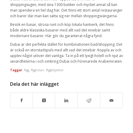
shoppingsugen, med sina 1300 butiker och mycket annat så kan
man spendera en hel dag här. Det finns ett stort antal restauranger
och barer där man kan sätta sig ner mellan shoppingsvängarna.
Besök en basar, strosa runt och köp lokala hantverk, det finns
både äldre klassiska basarer med allt vad det innebär samt
modernare basarer. Här gör du garanterat några fynd.
Dubai är det perfekta stället för kombinationen bad/shopping. Det
är också en storstadspuls med allt vad det innebär. Koppla av och
upplev något utöver det vanliga. Ta in på ett lyxigt hotell och njut av
sevärdheterna i och omkring Dubai och Förenarede Arabemiraten.
Taggar:
flyg
,
flygresor
,
flygbiljetter
Dela det här inlägget