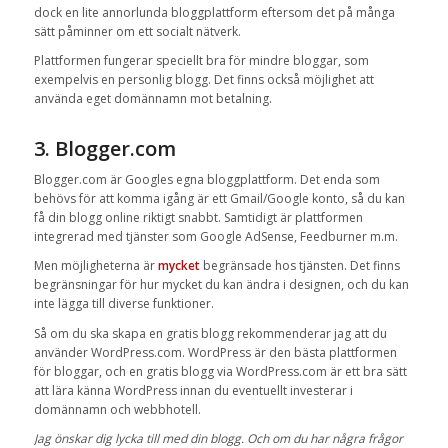
dock en lite annorlunda bloggplattform eftersom det på många
sätt påminner om ett socialt nätverk.
Plattformen fungerar speciellt bra för mindre bloggar, som
exempelvis en personlig blogg. Det finns också möjlighet att
använda eget domännamn mot betalning.
3. Blogger.com
Blogger.com är Googles egna bloggplattform. Det enda som
behövs för att komma igång är ett Gmail/Google konto, så du kan
få din blogg online riktigt snabbt. Samtidigt är plattformen
integrerad med tjänster som Google AdSense, Feedburner m.m.
Men möjligheterna är
mycket
begränsade hos tjänsten. Det finns
begränsningar för hur mycket du kan ändra i designen, och du kan
inte lägga till diverse funktioner.
Så om du ska skapa en gratis blogg rekommenderar jag att du
använder WordPress.com. WordPress är den bästa plattformen
för bloggar, och en gratis blogg via WordPress.com är ett bra sätt
att lära känna WordPress innan du eventuellt investerar i
domännamn och webbhotell.
Jag önskar dig lycka till med din blogg. Och om du har några frågor