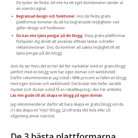
De tycker de flesta. Att inte ha ett eget domännamn sänder ut
en oseriös signal.
Begränsad design och funktioner.
Hos de flesta gratis
plattformar kommer du att ha begränsade möjligheter vad
gäller design och funktioner.
Du kan inte
tjäna pengar
på din blogg.
Vissa gratis plattformar
förbjuder dig direkt att använda affiliate länkar och/eller
reklamannonser. Dvs. du kommer att sakna möjlighet till att
tjäna pengar på din blogg.
Som du ser finns det en hel del fler nackdelar med en gratis blogg
jämfört med en blogg som har egen domän och webbhotell.
Därför rekommenderar jag också i 98% procent av fallen en blogg
med egen domän och webbhotell. Det kostar inte heller särskilt
mycket (och du kan också få en rabattkupong i den här artikeln):
Läs min guide till att skapa en blogg på egen domän
.
Jag rekommenderar därför att bara skapa en gratis blogg om du
(1) ska skapa en ”mys”-blogg, (2) vill testa det hela eller (3)
någonting annat oseriöst.
De 3 bästa plattformarna