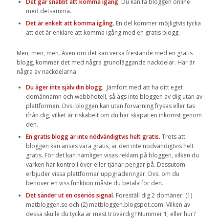
Det går snabbt att komma igång
. Du kan få bloggen online
med detsamma.
Det är enkelt att komma igång.
En del kommer möjligtvis tycka
att det är enklare att komma igång med en gratis blogg.
Men, men, men. Även om det kan verka frestande med en gratis
blogg, kommer det med några grundläggande nackdelar. Här är
några av nackdelarna:
Du äger inte själv din blogg.
Jämfört med att ha ditt eget
domännamn och webbhotell, så ägs inte bloggen av dig utan av
plattformen. Dvs. bloggen kan utan förvarning frysas eller tas
ifrån dig, vilket är riskabelt om du har skapat en inkomst genom
den.
En gratis blogg är inte nödvändigtvis helt gratis.
Trots att
bloggen kan anses vara gratis, är den inte nödvändigtvis helt
gratis. För det kan nämligen visas reklam på bloggen, vilken du
varken har kontroll över eller tjänar pengar på. Dessutom
erbjuder vissa plattformar uppgraderingar. Dvs. om du
behöver en viss funktion måste du betala för den.
Det sänder ut en oseriös signal
. Föreställ dig 2 domäner: (1)
matbloggen.se och (2) matbloggen.blogspot.com. Vilken av
dessa skulle du tycka är mest trovärdig? Nummer 1, eller hur?