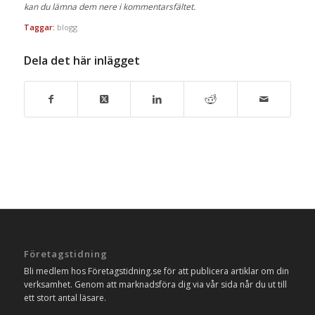
kan du lämna dem nere i kommentarsfältet.
Taggar:
blogg
Dela det här inlägget
Företagstidning
Bli medlem hos Företagstidning.se för att publicera artiklar om din
verksamhet. Genom att marknadsföra dig via vår sida når du ut till
ett stort antal läsare.