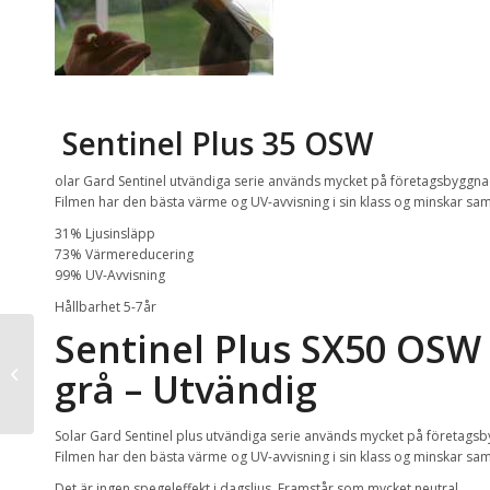
Sentinel Plus 35 OSW
olar Gard Sentinel utvändiga serie används mycket på företagsbyggnad
Filmen har den bästa värme og UV-avvisning i sin klass og minskar samti
31% Ljusinsläpp
73% Värmereducering
99% UV-Avvisning
Hållbarhet 5-7år
Sentinel Plus SX50 OSW 
Fri kontorsinredning
kan leda till stora
grå – Utvändig
produktivitetsvinster
Solar Gard Sentinel plus utvändiga serie används mycket på företagsby
Filmen har den bästa värme og UV-avvisning i sin klass og minskar samti
Det är ingen spegeleffekt i dagsljus. Framstår som mycket neutral.