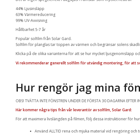
44% Ljusinsläpp
63% Värmereducering
99% UV-Avvisning
Hållbarhet 5-7 år
Populär solfilm från Solar Gard.
Solfilm för planglas tar toppen av värmen och begränsar solens skadli
Klicka på de olika varianterna för att se hur mycket ljusgenomsläpp och
Vi rekommenderar generellt solfilm för utvändig montering, för att s
Hur rengör jag mina fön
OBS! TVÄTTA INTE FÖNSTREN UNDER DE FÖRSTA 30 DAGARNA EFTER I
Här kommer några tips från vår leverantör av solfilm, Solar Gard:
För att maximera livslängden på filmen, följ dessa instruktioner för hur
Använd ALLTID rena och mjuka material vid rengöring och to