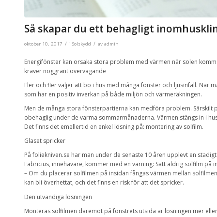
Så skapar du ett behagligt inomhuskl
/
/
oktober 10, 2017
i
Solskydd
av
admin
Energifönster kan orsaka stora problem med värmen när solen komme
kräver noggrant övervägande
Fler och fler väljer att bo i hus med många fönster och ljusinfall. När m
som har en positiv inverkan på både miljön och värmeräkningen.
Men de många stora fönsterpartierna kan medföra problem. Särskilt p
obehaglig under de varma sommarmånaderna. Värmen stängs in i huse
Det finns det emellertid en enkel lösning på: montering av solfilm.
Glaset spricker
På foliekniven.se har man under de senaste 10 åren upplevt en stadigt
Fabricius, innehavare, kommer med en varning: Sätt aldrig solfilm på in
– Om du placerar solfilmen på insidan fångas värmen mellan solfilmen 
kan bli överhettat, och det finns en risk för att det spricker.
Den utvändiga lösningen
Monteras solfilmen däremot på fönstrets utsida är lösningen mer eller