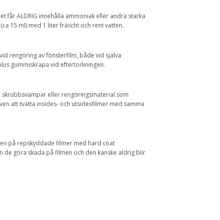
et får ALDRIG innehålla ammoniak eller andra starka
ca 15 ml) med 1 liter fräscht och rent vatten.
id rengöring av fönsterfilm, både vid själva
plus gummiskrapa vid eftertorkningen.
ar, skrubbsvampar eller rengöringsmaterial som
även att tvätta insides- och utsidesfilmer med samma
ven på repskyddade filmer med hard coat
n de göra skada på filmen och den kanske aldrig blir