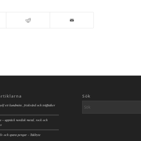
artiklarna
Sök
golf ett kundmöte, friskvård och träffsäker
s – upptäck nordisk metal, rock och
es
jälv och spara pengar – Takbyte