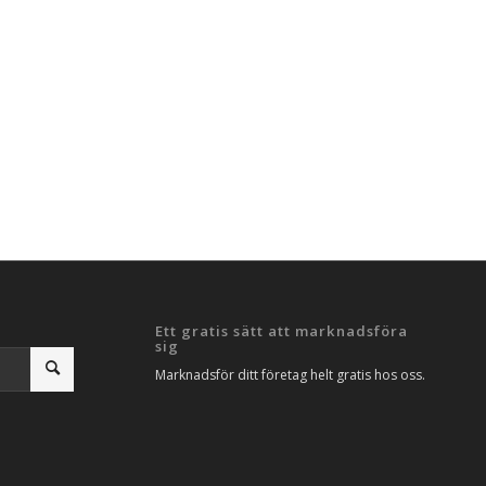
Ett gratis sätt att marknadsföra
sig
Marknadsför ditt företag helt gratis hos oss.