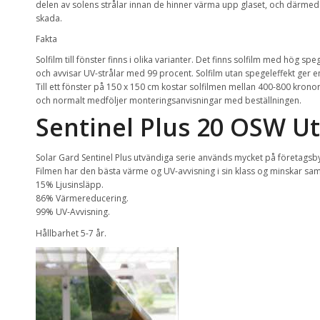
delen av solens strålar innan de hinner värma upp glaset, och därmed sä
skada.
Fakta
Solfilm till fönster finns i olika varianter. Det finns solfilm med hög
och avvisar UV-strålar med 99 procent. Solfilm utan spegeleffekt ger 
Till ett fönster på 150 x 150 cm kostar solfilmen mellan 400-800 krono
och normalt medföljer monteringsanvisningar med beställningen.
Sentinel Plus 20 OSW Ut
Solar Gard Sentinel Plus utvändiga serie används mycket på företagsby
Filmen har den bästa värme og UV-avvisning i sin klass og minskar samti
15% Ljusinsläpp.
86% Värmereducering.
99% UV-Avvisning.
Hållbarhet 5-7 år.