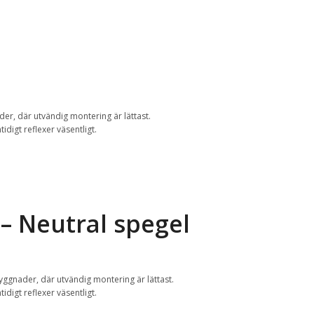
er, där utvändig montering är lättast.
digt reflexer väsentligt.
– Neutral spegel
ggnader, där utvändig montering är lättast.
digt reflexer väsentligt.