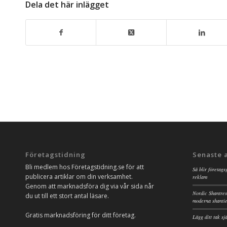
Dela det här inlägget
Företagstidning
Senaste 
Bli medlem hos Företagstidning.se för att
Så blir företags
publicera artiklar om din verksamhet.
reklam
Genom att marknadsföra dig via vår sida når
Nordic Shantres
du ut till ett stort antal läsare.
moderna shanti
Gratis marknadsföring för ditt företag.
Lägg ditt tak s