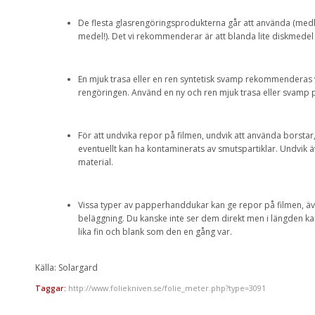
De flesta glasrengöringsprodukterna går att använda (medl
medel!). Det vi rekommenderar är att blanda lite diskmedel (
En mjuk trasa eller en ren syntetisk svamp rekommenderas v
rengöringen. Använd en ny och ren mjuk trasa eller svamp 
För att undvika repor på filmen, undvik att använda borst
eventuellt kan ha kontaminerats av smutspartiklar. Undvik 
material.
Vissa typer av papperhanddukar kan ge repor på filmen, ä
beläggning. Du kanske inte ser dem direkt men i längden ka
lika fin och blank som den en gång var.
Källa: Solargard
Taggar:
http://www.foliekniven.se/folie_meter.php?type=3091