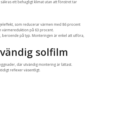
kras ett behagligt klimat utan att fönstret tar
 spegeleffekt, som reducerar värmen med 86 procent
en värmereduktion på 63 procent.
r, beroende på typ. Monteringen är enkel att utföra,
vändig solfilm
ggnader, där utvändig montering är lättast.
digt reflexer väsentligt.