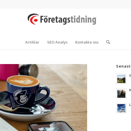
Artiklar
SEO Analys
Kontakta oss
Senast
S
N
L