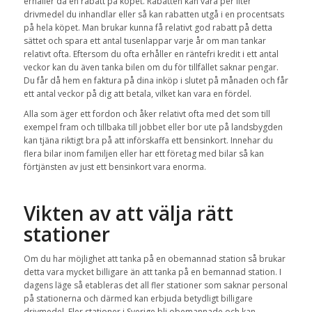
erhåller då en rabatt på köpet. Rabatten kan vara per liter
drivmedel du inhandlar eller så kan rabatten utgå i en procentsats
på hela köpet. Man brukar kunna få relativt god rabatt på detta
sättet och spara ett antal tusenlappar varje år om man tankar
relativt ofta. Eftersom du ofta erhåller en räntefri kredit i ett antal
veckor kan du även tanka bilen om du för tillfället saknar pengar.
Du får då hem en faktura på dina inköp i slutet på månaden och får
ett antal veckor på dig att betala, vilket kan vara en fördel.
Alla som äger ett fordon och åker relativt ofta med det som till
exempel fram och tillbaka till jobbet eller bor ute på landsbygden
kan tjäna riktigt bra på att införskaffa ett bensinkort. Innehar du
flera bilar inom familjen eller har ett företag med bilar så kan
förtjänsten av just ett bensinkort vara enorma.
Vikten av att välja rätt
stationer
Om du har möjlighet att tanka på en obemannad station så brukar
detta vara mycket billigare än att tanka på en bemannad station. I
dagens läge så etableras det all fler stationer som saknar personal
på stationerna och därmed kan erbjuda betydligt billigare
drivmedel. Fler stationer i Sverige bli obemannade och kan