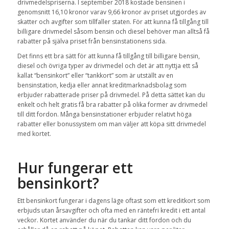
drivmedelspriserna. I september 2018 kostade bensinen i
genomsnitt 16,10 kronor varav 9,66 kronor av priset utgjordes av
skatter och avgifter som tillfaller staten. För att kunna få tillgång till
billigare drivmedel såsom bensin och diesel behöver man alltså få
rabatter på själva priset från bensinstationens sida.
Det finns ett bra sätt för att kunna få tillgång till billigare bensin,
diesel och övriga typer av drivmedel och det är att nyttja ett så
kallat “bensinkort” eller “tankkort” som är utställt av en
bensinstation, kedja eller annat kreditmarknadsbolag som
erbjuder rabatterade priser på drivmedel. På detta sättet kan du
enkelt och helt gratis få bra rabatter på olika former av drivmedel
till ditt fordon. Många bensinstationer erbjuder relativt höga
rabatter eller bonussystem om man väljer att köpa sitt drivmedel
med kortet.
Hur fungerar ett
bensinkort?
Ett bensinkort fungerar i dagens läge oftast som ett kreditkort som
erbjuds utan årsavgifter och ofta med en räntefri kredit i ett antal
veckor. Kortet använder du när du tankar ditt fordon och du