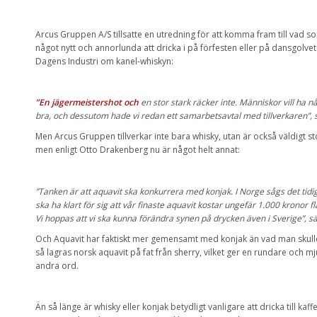
Arcus Gruppen A/S tillsatte en utredning för att komma fram till vad
något nytt och annorlunda att dricka i på förfesten eller på dansgolve
Dagens Industri om kanel-whiskyn:
”En jägermeistershot och
en stor stark räcker inte. Människor vill ha nå
bra, och dessutom hade vi redan ett samarbetsavtal med tillverkaren”,
Men Arcus Gruppen tillverkar inte bara whisky, utan är också väldigt s
men enligt Otto Drakenberg nu är något helt annat:
”Tanken är att aquavit ska konkurrera med konjak. I Norge sågs det tid
ska ha klart för sig att vår finaste aquavit kostar ungefär 1.000 kronor fl
Vi hoppas att vi ska kunna förändra synen på drycken även i Sverige”, s
Och Aquavit har faktiskt mer gemensamt med konjak än vad man skulle 
så lagras norsk aquavit på fat från sherry, vilket ger en rundare och mj
andra ord.
Än så länge är whisky eller konjak betydligt vanligare att dricka till kaff