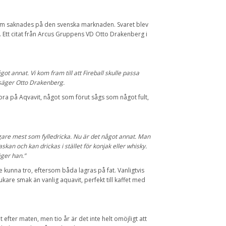
 som saknades på den svenska marknaden. Svaret blev
t. Ett citat från Arcus Gruppens VD Otto Drakenberg i
got annat. Vi kom fram till att Fireball skulle passa
 säger Otto Drakenberg.
tora på Aqvavit, något som förut sågs som något fult,
igare mest som fylledricka. Nu är det något annat. Man
askan och kan drickas i stället för konjak eller whisky.
äger han.”
kunna tro, eftersom båda lagras på fat. Vanligtvis
ukare smak än vanlig aquavit, perfekt till kaffet med
et efter maten, men tio år är det inte helt omöjligt att