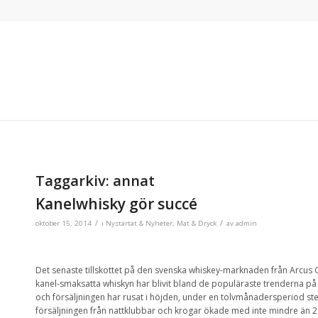
Taggarkiv:
annat
Kanelwhisky gör succé
/
/
oktober 15, 2014
i
Nystartat & Nyheter
,
Mat & Dryck
av
admin
Det senaste tillskottet på den svenska whiskey-marknaden från Arcus G
kanel-smaksatta whiskyn har blivit bland de populäraste trenderna på
och försäljningen har rusat i höjden, under en tolvmånadersperiod s
försäljningen från nattklubbar och krogar ökade med inte mindre än 2