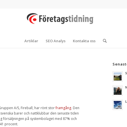
Artiklar
SEO Analys
Kontakta oss
Senast
S
N
L
ruppen A/S, Fireball, har rönt stor
framgång
. Den
 svenska barer och nattklubbar den senaste tiden
teg försäljningen på systembolaget med 87% och
41 procent.