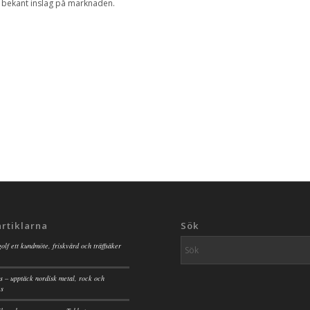
n bekant inslag på marknaden.
artiklarna
Sök
golf ett kundmöte, friskvård och träffsäker
s – upptäck nordisk metal, rock och
es