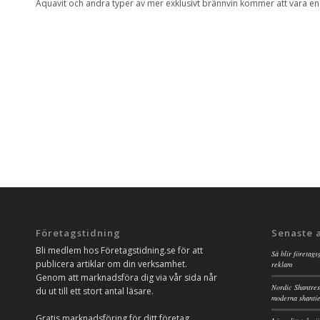
Aquavit och andra typer av mer exklusivt brännvin kommer att vara e
Företagstidning
Senaste 
Bli medlem hos Företagstidning.se för att
Så blir företags
publicera artiklar om din verksamhet.
reklam
Genom att marknadsföra dig via vår sida når
Nordic Shantres
du ut till ett stort antal läsare.
moderna shanti
Gratis marknadsföring för ditt företag.