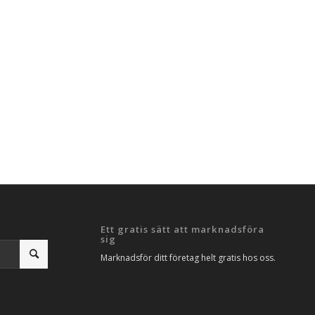
Ett gratis sätt att marknadsföra
sig
Marknadsför ditt företag helt gratis hos oss.