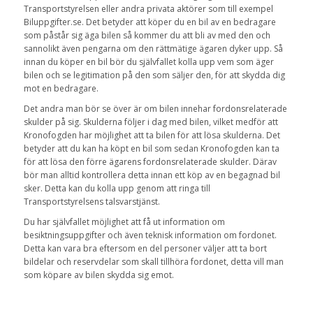
Transportstyrelsen eller andra privata aktörer som till exempel
Biluppgifter.se. Det betyder att köper du en bil av en bedragare
som påstår sig äga bilen så kommer du att bli av med den och
sannolikt även pengarna om den rättmätige ägaren dyker upp. Så
innan du köper en bil bör du självfallet kolla upp vem som äger
bilen och se legitimation på den som säljer den, för att skydda dig
mot en bedragare.
Det andra man bör se över är om bilen innehar fordonsrelaterade
skulder på sig. Skulderna följer i dag med bilen, vilket medför att
Kronofogden har möjlighet att ta bilen för att lösa skulderna. Det
betyder att du kan ha köpt en bil som sedan Kronofogden kan ta
för att lösa den förre ägarens fordonsrelaterade skulder. Därav
bör man alltid kontrollera detta innan ett köp av en begagnad bil
sker. Detta kan du kolla upp genom att ringa till
Transportstyrelsens talsvarstjänst.
Du har självfallet möjlighet att få ut information om
besiktningsuppgifter och även teknisk information om fordonet.
Detta kan vara bra eftersom en del personer väljer att ta bort
bildelar och reservdelar som skall tillhöra fordonet, detta vill man
som köpare av bilen skydda sig emot.