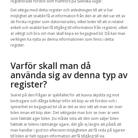
registrerade fordon som framförs på Svenska vägar.
Det viktiga med detta register och anledningen till att vi har
möjlighet att snabbt få ut information från den är att det var ett av
de första register som datoriserades, vilket leder till att vi relativt
enkelt och snabbt kan få tillgång till information från registret, vilket
är viktigt och bra om man skall köpa en begagnad bil. Då kan man
verkligen ha nytta av denna informationen som finns i detta
register.
Varför skall man då
använda sig av denna typ av
register?
Svaret på den frågan är självfallet för att kunna skydda sig mot
bedragare och dåliga bilköp! Inför ett köp av ett fordon och i
synnerhet en begagnad bil så är det av stor vikt att man ser över
bilen innan ett köp sker. Det viktigaste man bör se över är vem
som faktiskt äger bilen. Du måste veta att den som säljer bilen
faktiskt är bilens rättmätige ägare, det går ej längre att påstå att
man handlar i god tro eftersom möjligheten att få reda på ägaren
till bilen är helt öppen information att få tillgång till via