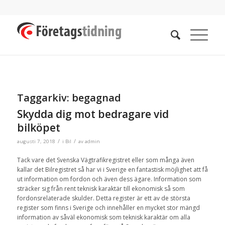
Taggarkiv:
begagnad
Skydda dig mot bedragare vid
bilköpet
/
/
augusti 7, 2018
i
Bil
av
admin
Tack vare det Svenska Vägtrafikregistret eller som många även
kallar det Bilregistret så har vi i Sverige en fantastisk möjlighet att få
ut information om fordon och även dess ägare. Information som
sträcker sig från rent teknisk karaktär till ekonomisk så som
fordonsrelaterade skulder. Detta register är ett av de största
register som finns i Sverige och innehåller en mycket stor mängd
information av såväl ekonomisk som teknisk karaktär om alla