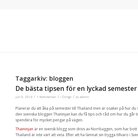
Taggarkiv:
bloggen
De bästa tipsen för en lyckad semester 
/
/
/
juli 9, 2014
1 Kommentar
i
Övrigt
av
admin
Planerar du att åka på semester till Thailand men är osäker på hur du 
den svenska bloggen Thaninjan kan du få tips och råd om hur du går til
spendera för mycket pengar på vägen.
Thaininjan
är en svensk blogg som drivs av Norrbaggen, som har bott i
Thailand är inte värt att veta. Efter att ha lämnat sin trygga tillvaro i Sv