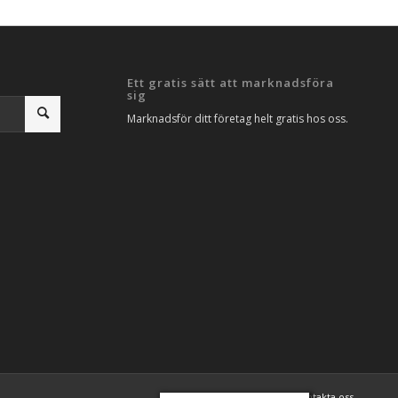
Ett gratis sätt att marknadsföra
sig
Marknadsför ditt företag helt gratis hos oss.
Artiklar
SEO Analys
Kontakta oss