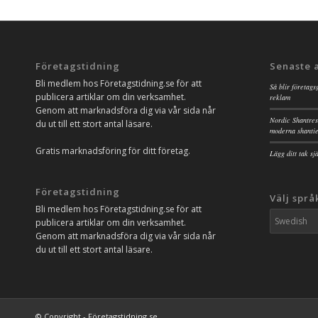
Företagstidning
Senaste 
Bli medlem hos Företagstidning.se för att
Så blir företags
publicera artiklar om din verksamhet.
reklam
Genom att marknadsföra dig via vår sida når
Nordic Shantres
du ut till ett stort antal läsare.
moderna shanti
Gratis marknadsföring för ditt företag.
Lägg ditt tak s
Företagstidning
Välj språ
Bli medlem hos Företagstidning.se för att
publicera artiklar om din verksamhet.
Genom att marknadsföra dig via vår sida når
du ut till ett stort antal läsare.
© Copyright - Företagstidning.se