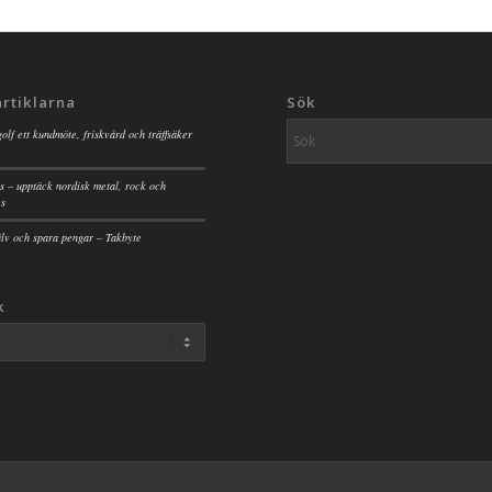
artiklarna
Sök
golf ett kundmöte, friskvård och träffsäker
s – upptäck nordisk metal, rock och
es
jälv och spara pengar – Takbyte
k