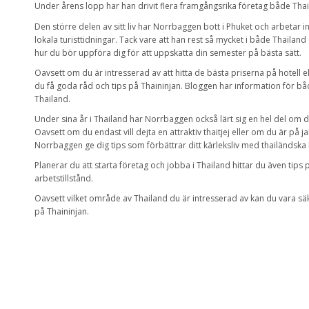
Under årens lopp har han drivit flera framgångsrika företag både Thai
Den större delen av sitt liv har Norrbaggen bott i Phuket och arbetar ino
lokala turisttidningar. Tack vare att han rest så mycket i både Thailand 
hur du bör uppföra dig för att uppskatta din semester på bästa sätt.
Oavsett om du är intresserad av att hitta de bästa priserna på hotell ell
du få goda råd och tips på Thaininjan. Bloggen har information för bå
Thailand.
Under sina år i Thailand har Norrbaggen också lärt sig en hel del om d
Oavsett om du endast vill dejta en attraktiv thaitjej eller om du är på ja
Norrbaggen ge dig tips som förbättrar ditt kärleksliv med thailändska 
Planerar du att starta företag och jobba i Thailand hittar du även tips 
arbetstillstånd.
Oavsett vilket område av Thailand du är intresserad av kan du vara sä
på Thaininjan.