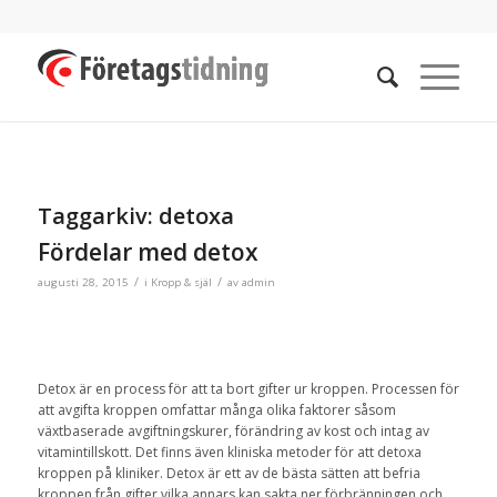
Taggarkiv:
detoxa
Fördelar med detox
/
/
augusti 28, 2015
i
Kropp & själ
av
admin
Detox är en process för att ta bort gifter ur kroppen. Processen för
att avgifta kroppen omfattar många olika faktorer såsom
växtbaserade avgiftningskurer, förändring av kost och intag av
vitamintillskott. Det finns även kliniska metoder för att detoxa
kroppen på kliniker. Detox är ett av de bästa sätten att befria
kroppen från gifter vilka annars kan sakta ner förbränningen och