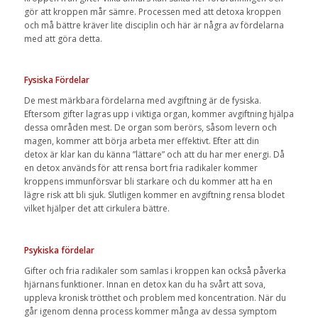
gör att kroppen mår sämre. Processen med att detoxa kroppen
och må bättre kräver lite disciplin och här är några av fördelarna
med att göra detta.
Fysiska Fördelar
De mest märkbara fördelarna med avgiftning är de fysiska.
Eftersom gifter lagras upp i viktiga organ, kommer avgiftning hjälpa
dessa områden mest. De organ som berörs, såsom levern och
magen, kommer att börja arbeta mer effektivt. Efter att din
detox är klar kan du känna ”lättare” och att du har mer energi. Då
en detox används för att rensa bort fria radikaler kommer
kroppens immunförsvar bli starkare och du kommer att ha en
lägre risk att bli sjuk. Slutligen kommer en avgiftning rensa blodet
vilket hjälper det att cirkulera bättre.
Psykiska fördelar
Gifter och fria radikaler som samlas i kroppen kan också påverka
hjärnans funktioner. Innan en detox kan du ha svårt att sova,
uppleva kronisk trötthet och problem med koncentration. När du
går igenom denna process kommer många av dessa symptom