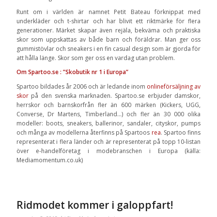
Runt om i världen är namnet Petit Bateau förknippat med
underkläder och t-shirtar och har blivit ett riktmärke för flera
generationer. Märket skapar även rejäla, bekväma och praktiska
skor som uppskattas av både barn och föräldrar. Man ger oss
gummistövlar och sneakers i en fin casual design som är gjorda för
att hålla länge. Skor som ger oss en vardag utan problem.
Om Spartoo.se : ”Skobutik nr 1 i Europa”
Spartoo bildades år 2006 och är ledande inom
onlineförsäljning av
skor
på den svenska marknaden. Spartoo.se erbjuder damskor,
herrskor och barnskorfrån fler än 600 märken (Kickers, UGG,
Converse, Dr Martens, Timberland…) och fler än 30 000 olika
modeller: boots, sneakers, ballerinor, sandaler, cityskor, pumps
och många av modellerna återfinns på Spartoos
rea
. Spartoo finns
representerat i flera länder och är representerat på topp 10-listan
över e-handelföretag i modebranschen i Europa (källa:
Mediamomentum.co.uk)
Ridmodet kommer i galoppfart!