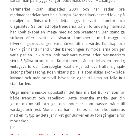
satsar man på snygga kängor, både klassiska och MC-kängor.
Varumärket Koah skapades 2004 och har redan bra
marknadsandelar över hela Europa. Skorna tillverkas med fokus på
detaljer och finish och till detta läggs till kvalitet, komfort och
originalitet. Genom att följa trenderna på en föränderlig marknad
har Koah skapat en image med tidlösa kreationer. Den ständiga
strävan efter kvalitativa råvaror kombinerat med noggrann
tillverkningsprocess ger varumärket sitt mervärde. Kunskap och
teknik går hand i hand under beredningen av modellerna och ger
varje par en unik sliten look tack vare tvättat läder. Varumärkets
styrka? Själva produkten… Kollektionerna är en del av en trendig
vintagevärld och återspeglar Koahs vilja att överträffa sig själv
säsong efter säsong. Koah riktar sig till alla som älskar skor – både
kvinnor och män som vill hävda sin egen stil utan att falla in i
standarden.
Unga innemänniskor uppskattar det fina märket Bunker som är
både trendigt och rebelliskt. Detta spanska märke ger din
garderob ny stil och ger oss modeller som passar både till
vardags och fest. Modellerna har en tidlös stil som kombineras
med en ny typ av detaljer vilket gör Bunker en av föregångarna för
modeskor.
p>