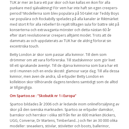
TUK är mer än bara ett par skor och kan kallas en ikon för alla
punkare med självaktning! För vem har inte haft sin egen creepers-
period? Modellerna som blev populära på 50-talet när Teddy Boys
var populära och Rockabilly spelades på alla kanaler är Riktmärket
med stort R för alla rebeller! En rejält tilltagen sula för bättre sikt på
konserterna och extravaganta mönster och detta nästan 60 år
efter start revolutionerar creepers alltjämt modet. Trots att de
dammats av och uppdaterats av TUK har de aldrig förlorat sin
excentriska touch.
Betty London är skor som passar alla kvinnor. Till dem som
drömmer om att vara förförerska. Till stadskvinnor som gör livet
till ett sprakande äventyr. Till de djärva kvinnorna som bara har ett
ord i munnen och en enda skostil: glamour varje dag. Till alla dessa
kvinnor, men även de andra, så erbjuder Betty London en
kollektion skor tillhörande dagens tendens samtidigt som de alltid
är tillgängliga.
Om Spartoo.se : ”Skobutik nr 1 i Europa”
Spartoo bildades år 2006 och är ledande inom onlineförsäljning av
skor på den svenska marknaden. Spartoo.se erbjuder damskor,
barnskor och herrskor i olika stil från fler än 600 märken (Kickers,
UGG, Converse, Dr Martens, Timberland…) och fler än 30 000 olika
modeller: sneaekers, stövlar, stövletter och boots, ballerinor,