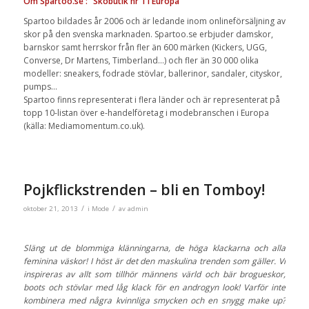
Om Spartoo.se : ”Skobutik nr 1 i Europa”
Spartoo bildades år 2006 och är ledande inom onlineförsäljning av
skor på den svenska marknaden. Spartoo.se erbjuder damskor,
barnskor samt herrskor från fler än 600 märken (Kickers, UGG,
Converse, Dr Martens, Timberland…) och fler än 30 000 olika
modeller: sneakers, fodrade stövlar, ballerinor, sandaler, cityskor,
pumps…
Spartoo finns representerat i flera länder och är representerat på
topp 10-listan över e-handelföretag i modebranschen i Europa
(källa: Mediamomentum.co.uk).
Pojkflickstrenden – bli en Tomboy!
/
/
oktober 21, 2013
i
Mode
av
admin
Släng ut de blommiga klänningarna, de höga klackarna och alla
feminina väskor! I höst är det den maskulina trenden som gäller. Vi
inspireras av allt som tillhör männens värld och bär brogueskor,
boots och stövlar med låg klack för en androgyn look! Varför inte
kombinera med några kvinnliga smycken och en snygg make up?