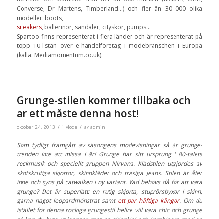
Converse, Dr Martens, Timberland…) och fler än 30 000 olika
modeller: boots,
sneakers
, ballerinor, sandaler, cityskor, pumps…
Spartoo finns representerat i flera länder och är representerat på
topp 10-listan över e-handelföretag i modebranschen i Europa
(källa: Mediamomentum.co.uk).
Grunge-stilen kommer tillbaka och
är ett måste denna höst!
/
/
oktober 24, 2013
i
Mode
av
admin
Som tydligt framgått av säsongens modevisningar så är grunge-
trenden inte att missa i år! Grunge har sitt ursprung i 80-talets
rockmusik och speciellt gruppen Nirvana. Klädstilen utgjordes av
skotskrutiga skjortor, skinnkläder och trasiga jeans. Stilen är åter
inne och syns på catwalken i ny variant. Vad behövs då för att vara
grunge? Det är superlätt: en rutig skjorta, stuprörsbyxor i skinn,
gärna något leopardmönstrat samt
ett par häftiga kängor
. Om du
istället för denna rockiga grungestil hellre vill vara chic och grunge