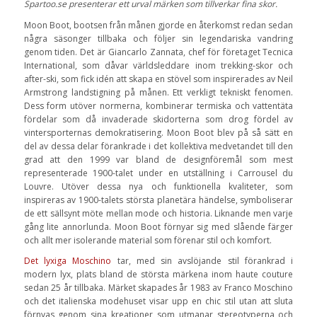
Spartoo.se presenterar ett urval märken som tillverkar fina skor.
Moon Boot, bootsen från månen gjorde en återkomst redan sedan
några säsonger tillbaka och följer sin legendariska vandring
genom tiden. Det är Giancarlo Zannata, chef för företaget Tecnica
International, som dåvar världsleddare inom trekking-skor och
after-ski, som fick idén att skapa en stövel som inspirerades av Neil
Armstrong landstigning på månen. Ett verkligt tekniskt fenomen.
Dess form utöver normerna, kombinerar termiska och vattentäta
fördelar som då invaderade skidorterna som drog fördel av
vintersporternas demokratisering. Moon Boot blev på så sätt en
del av dessa delar förankrade i det kollektiva medvetandet till den
grad att den 1999 var bland de designföremål som mest
representerade 1900-talet under en utställning i Carrousel du
Louvre. Utöver dessa nya och funktionella kvaliteter, som
inspireras av 1900-talets största planetära händelse, symboliserar
de ett sällsynt möte mellan mode och historia. Liknande men varje
gång lite annorlunda. Moon Boot förnyar sig med slående färger
och allt mer isolerande material som förenar stil och komfort.
Det lyxiga Moschino
tar, med sin avslöjande stil förankrad i
modern lyx, plats bland de största märkena inom haute couture
sedan 25 år tillbaka. Märket skapades år 1983 av Franco Moschino
och det italienska modehuset visar upp en chic stil utan att sluta
förnyas genom sina kreationer som utmanar stereotyperna och