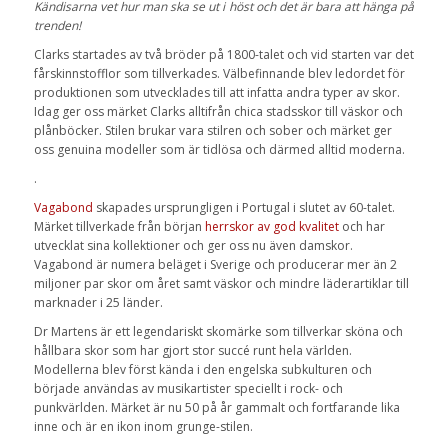
Kändisarna vet hur man ska se ut i höst och det är bara att hänga på
trenden!
Clarks startades av två bröder på 1800-talet och vid starten var det
fårskinnstofflor som tillverkades. Välbefinnande blev ledordet för
produktionen som utvecklades till att infatta andra typer av skor.
Idag ger oss märket Clarks alltifrån chica stadsskor till väskor och
plånböcker. Stilen brukar vara stilren och sober och märket ger
oss genuina modeller som är tidlösa och därmed alltid moderna.
.
Vagabond
skapades ursprungligen i Portugal i slutet av 60-talet.
Märket tillverkade från början
herrskor av god kvalitet
och har
utvecklat sina kollektioner och ger oss nu även damskor.
Vagabond är numera beläget i Sverige och producerar mer än 2
miljoner par skor om året samt väskor och mindre läderartiklar till
marknader i 25 länder.
Dr Martens är ett legendariskt skomärke som tillverkar sköna och
hållbara skor som har gjort stor succé runt hela världen.
Modellerna blev först kända i den engelska subkulturen och
började användas av musikartister speciellt i rock- och
punkvärlden. Märket är nu 50 på år gammalt och fortfarande lika
inne och är en ikon inom grunge-stilen.