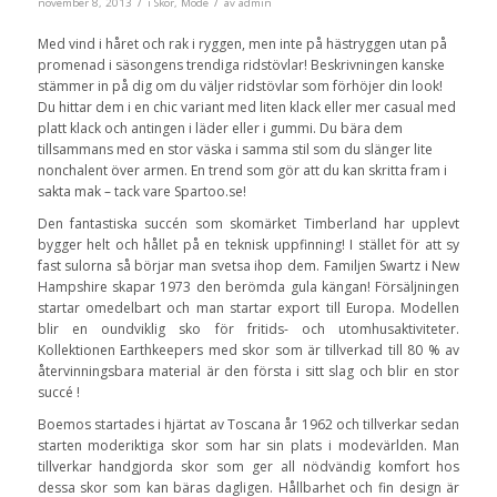
/
/
november 8, 2013
i
Skor
,
Mode
av
admin
Med vind i håret och rak i ryggen, men inte på hästryggen utan på
promenad i säsongens trendiga ridstövlar! Beskrivningen kanske
stämmer in på dig om du väljer ridstövlar som förhöjer din look!
Du hittar dem i en chic variant med liten klack eller mer casual med
platt klack och antingen i läder eller i gummi. Du bära dem
tillsammans med en stor väska i samma stil som du slänger lite
nonchalent över armen. En trend som gör att du kan skritta fram i
sakta mak – tack vare Spartoo.se!
Den fantastiska succén som skomärket Timberland har upplevt
bygger helt och hållet på en teknisk uppfinning! I stället för att sy
fast sulorna så börjar man svetsa ihop dem. Familjen Swartz i New
Hampshire skapar 1973 den berömda gula kängan! Försäljningen
startar omedelbart och man startar export till Europa. Modellen
blir en oundviklig sko för fritids- och utomhusaktiviteter.
Kollektionen Earthkeepers med skor som är tillverkad till 80 % av
återvinningsbara material är den första i sitt slag och blir en stor
succé !
Boemos startades i hjärtat av Toscana år 1962 och tillverkar sedan
starten moderiktiga skor som har sin plats i modevärlden. Man
tillverkar handgjorda skor som ger all nödvändig komfort hos
dessa skor som kan bäras dagligen. Hållbarhet och fin design är