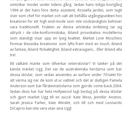
omtolkar modet under tidens gång. Sedan hans tidiga bortgång
1994 är det hans före detta assistent, Rossella Jardini, som tagit
över som chef för märket och valt att behålla utgångspunkten hos
kreatören för ett high end-mode som inte nödvändigtvis behöver
vara traditionellt. Frukten av denna artistiska inriktning tar sig
uttryck i de icke-konformistiska, ibland provokativa modellerna
som ständigt visar upp en lyxig kvalitet. Märket Love Moschino
förenar klassiska kreationer som lyfts fram med en touch, ibland
av fantasi, ibland flickaktighet, ibland extravagans… Eller ibland alla
tre!
Ett välkänt märke som tillverkar vinterstövlar? Vi tänker på det
kända märket Ugg. Det var de australienska herdarna som bar
dessa stövlar, som sedan användes av surfare under 70-talet för
att värma sig när de kom ut ur vattnet och det är slutligen Pamela
Anderson som bär fårskinnstövlarna som gjorde come-back 2004.
Sedan dess har har hela Hollywood lagt beslag på dessa stövlar
och gjort märket Ugg till en succé: Kate Moss, Jennifer Aniston,
Sarah Jessica Parker, Kate Winslet, och till och med Leonardo
DiCaprio kan inte vara utan sina Ugg!