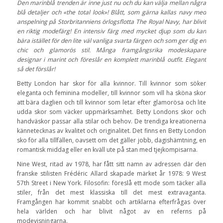
Den marinblå trenden är inne just nu och du kan välja mellan några
blå detaljer och «the total look»! Blått, som gärna kallas navy med
anspelning på Storbritanniens örlogsflotta The Royal Navy, har blivit
en riktig modefärg! En intensiv färg med mycket djup som du kan
bära istället för den lite väl vanliga svarta färgen och som ger dig en
chic och glamorös stil. Många framgångsrika modeskapare
designar i marint och föreslår en komplett marinblå outfit. Elegant
så det förslår!
Betty London har skor för alla kvinnor. Till kvinnor som söker
eleganta och feminina modeller, till kvinnor som vill ha sköna skor
att bära daglien och till kvinnor som letar efter glamorösa och lite
udda skor som väcker uppmärksamhet. Betty Londons skor och
handväskor passar alla stilar och behov. De trendiga kreationerna
kännetecknas av kvalitet och originalitet. Det finns en Betty London
sko för alla tillfällen, oavsett om det gäller jobb, dagishämtning, en
romantisk middag eller en kväll ute på stan med tjejkompisarna.
Nine West, ritad av 1978, har fått sitt namn av adressen där den
franske stilisten Frédéric Allard skapade märket år 1978: 9 West
57th Street i New York. Filosofin: föreslå ett mode som täcker alla
stiler, från det mest klassiska till det mest extravaganta.
Framgången har kommit snabbt och artiklarna efterfrågas över
hela världen och har blivit något av en referns på
modevisningarna.