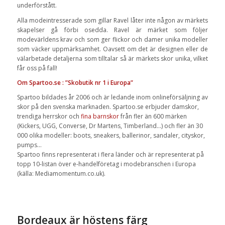
underförstått.
Alla modeintresserade som gillar Ravel låter inte någon av märkets
skapelser gå förbi osedda. Ravel är märket som följer
modevärldens krav och som ger flickor och damer unika modeller
som väcker uppmärksamhet. Oavsett om det är designen eller de
välarbetade detaljerna som tilltalar så är märkets skor unika, vilket
får oss på fall!
Om Spartoo.se : ”Skobutik nr 1 i Europa”
Spartoo bildades år 2006 och är ledande inom onlineförsäljning av
skor på den svenska marknaden. Spartoo.se erbjuder damskor,
trendiga herrskor och
fina barnskor
från fler än 600 märken
(Kickers, UGG, Converse, Dr Martens, Timberland…) och fler än 30
000 olika modeller: boots, sneakers, ballerinor, sandaler, cityskor,
pumps…
Spartoo finns representerat i flera länder och är representerat på
topp 10-listan över e-handelföretag i modebranschen i Europa
(källa: Mediamomentum.co.uk).
Bordeaux är höstens färg