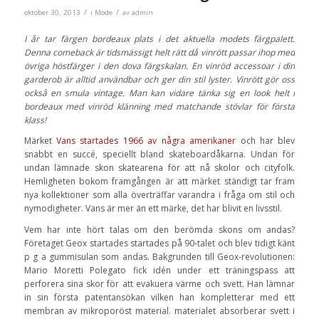
/
/
oktober 30, 2013
i
Mode
av
admin
I år tar färgen bordeaux plats i det aktuella modets färgpalett.
Denna comeback är tidsmässigt helt rätt då vinrött passar ihop med
övriga höstfärger i den dova färgskalan. En vinröd accessoar i din
garderob är alltid användbar och ger din stil lyster. Vinrött gör oss
också en smula vintage. Man kan vidare tänka sig en look helt i
bordeaux med vinröd klänning med matchande stövlar för första
klass!
Märket
Vans startades 1966 av några amerikaner
och har blev
snabbt en succé, speciellt bland skateboardåkarna. Undan för
undan lämnade skon skatearena för att nå skolor och cityfolk.
Hemligheten bokom framgången är att märket ständigt tar fram
nya kollektioner som alla överträffar varandra i fråga om stil och
nymodigheter. Vans är mer än ett märke, det har blivit en livsstil.
Vem har inte hört talas om den berömda skons om andas?
Företaget Geox startades startades på 90-talet och blev tidigt känt
p g a gummisulan som andas. Bakgrunden till Geox-revolutionen:
Mario Moretti Polegato fick idén under ett träningspass att
perforera sina skor för att evakuera värme och svett. Han lämnar
in sin första patentansökan vilken han kompletterar med ett
membran av mikroporöst material. materialet absorberar svett i