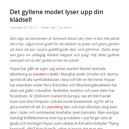
Det gyllene modet lyser upp din
klädsel!
/
/
november 29, 2013
i
Mode
,
Skor
av
admin
Det sägs att diamanten är kvinnans bästa vän, men vi kan inte påstå
att vi har något emot guld! Ge din klädstil ny lyster och glans genom
att bära ett par vackra guldfärgade skor som glimmar. Detta knep
kan göra en alldaglig klädsel elegant och lyxig! Följ detta gyllene
exempel och ta del i guldruschen du också!
Feiyue har gått sin egen väg sedan starten! Märket startade
tillverkning av
sneakers i textil
i Shanghai under 20-talet och skorna
spreds till alla samhällsklasser i Kina och blir en hel trend. Feiyue
har utvecklats under flera årtionden och tillverkningskvaliteten har
ökat vad gäller robusthet, flexibilitet, komfort och även stilen har
förändrats. År 2006 kom märket till Europa, när ett litet franskt
team som blev förtjusta i urbant mode bestämmer sig för att ta
göra märket till sitt. En
utveckling
sker och man tillverkar idag även
skor i läder och sortimentet innefattar även barnskor. Man utvidgar
ständigt kolllektionerna med nya produkter i nya färger som är
glada och trendiga! Feiyue (som uttalas Â«Feî-uéÂ») betyder ”Flying
Forward”, alltså flyga framåt…vilket är precis det man gör.