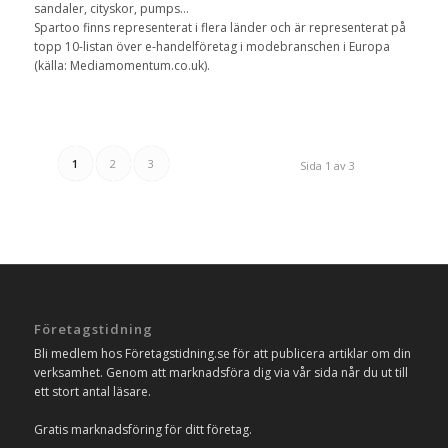
sandaler, cityskor, pumps…
Spartoo finns representerat i flera länder och är representerat på
topp 10-listan över e-handelföretag i modebranschen i Europa
(källa: Mediamomentum.co.uk).
1
2
3
Sida 1 av 3
Företagstidning
Bli medlem hos Företagstidning.se för att publicera artiklar om din
verksamhet. Genom att marknadsföra dig via vår sida når du ut till
ett stort antal läsare.
Gratis marknadsföring för ditt företag.