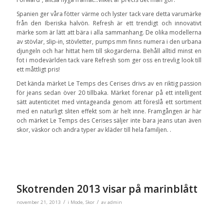
Spanien ger våra fötter värme och lyster tack vare detta varumärke
från den Iberiska halvön. Refresh är ett trendigt och innovativt
märke som är lätt att bära i alla sammanhang. De olika modellerna
av stövlar, slip-in, stövletter, pumps mm finns numera i den urbana
djungeln och har hittat hem till skogarderna. Behåll alltid minst en
fot i modevärlden tack vare Refresh som ger oss en trevlig look till
ett måttligt pris!
Det kända märket Le Temps des Cerises drivs av en riktig passion
för jeans sedan över 20 tillbaka. Märket förenar på ett intelligent
sätt autenticitet med vintageanda genom att föreslå ett sortiment
med en naturligt sliten effekt som är helt inne. Framgången är här
och märket Le Temps des Cerises säljer inte bara jeans utan även
skor, väskor och andra typer av kläder till hela familjen. .
Skotrenden 2013 visar på marinblått
/
/
november 21, 2013
i
Mode
,
Skor
av
admin