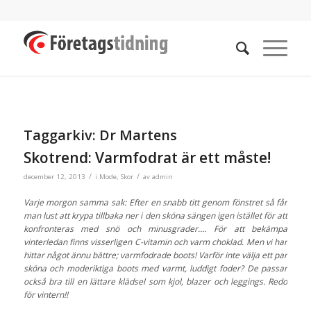
Taggarkiv:
Dr Martens
Skotrend: Varmfodrat är ett måste!
/
/
december 12, 2013
i
Mode
,
Skor
av
admin
Varje morgon samma sak: Efter en snabb titt genom fönstret så får
man lust att krypa tillbaka ner i den sköna sängen igen istället för att
konfronteras med snö och minusgrader…. För att bekämpa
vinterledan finns visserligen C-vitamin och varm choklad. Men vi har
hittar något ännu bättre; varmfodrade boots! Varför inte välja ett par
sköna och moderiktiga boots med varmt, luddigt foder? De passar
också bra till en lättare klädsel som kjol, blazer och leggings. Redo
för vintern!!