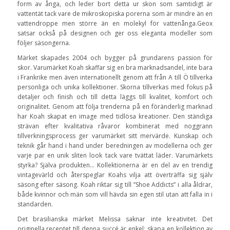
form av ånga, och leder bort detta ur skon som samtidigt är
vattentät tack vare de mikroskopiska porerna som är mindre än en
vattendroppe men större än en molekyl för vattenånga.Geox
satsar också på designen och ger oss eleganta modeller som
följer säsongerna.
Märket skapades 2004 och bygger på grundarens passion för
skor. Varumärket Koah skaffar sig en bra marknadsandel, inte bara
i Frankrike men även internationellt genom att från A till Ö tillverka
personliga och unika kollektioner. Skorna tillverkas med fokus på
detaljer och finish och till detta läggs till kvalitet, komfort och
originalitet. Genom att följa trenderna på en föränderlig marknad
har Koah skapat en image med tidlösa kreationer. Den ständiga
strävan efter kvalitativa råvaror kombinerat med noggrann
tillverkningsprocess ger varumärket sitt mervärde. Kunskap och
teknik går hand i hand under beredningen av modellerna och ger
varje par en unik sliten look tack vare tvättat läder. Varumärkets
styrka? Själva produkten… Kollektionerna är en del av en trendig
vintagevärld och återspeglar Koahs vilja att överträffa sig själv
säsong efter säsong. Koah riktar sig till ”Shoe Addicts” i alla åldrar,
både kvinnor och män som vill hävda sin egen stil utan att falla in i
standarden.
Det brasilianska märket Melissa saknar inte kreativitet. Det
originella receptet till denna succé är enkel: skapa en kollektion av