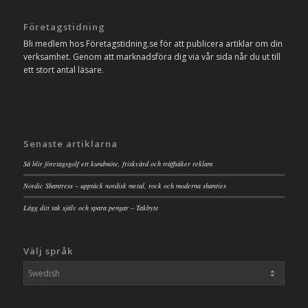
Företagstidning
Bli medlem hos Företagstidning.se för att publicera artiklar om din
verksamhet. Genom att marknadsföra dig via vår sida når du ut till
ett stort antal läsare.
Senaste artiklarna
Så blir företagsgolf ett kundmöte, friskvård och träffsäker reklam
Nordic Shantress – upptäck nordisk metal, rock och moderna shanties
Lägg ditt tak själv och spara pengar – Takbyte
Välj språk