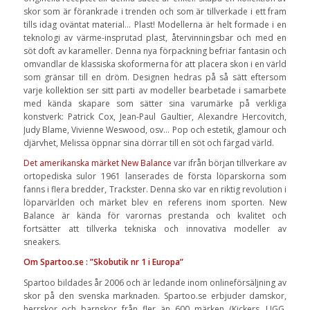
skor som är förankrade i trenden och som är tillverkade i ett fram
tills idag oväntat material… Plast! Modellerna är helt formade i en
teknologi av värme-insprutad plast, återvinningsbar och med en
söt doft av karameller. Denna nya förpackning befriar fantasin och
omvandlar de klassiska skoformerna för att placera skon i en värld
som gränsar till en dröm. Designen hedras på så sätt eftersom
varje kollektion ser sitt parti av modeller bearbetade i samarbete
med kända skapare som sätter sina varumärke på verkliga
konstverk: Patrick Cox, Jean-Paul Gaultier, Alexandre Hercovitch,
Judy Blame, Vivienne Weswood, osv… Pop och estetik, glamour och
djärvhet, Melissa öppnar sina dörrar till en söt och färgad värld.
Det amerikanska märket New Balance
var ifrån början tillverkare av
ortopediska sulor 1961 lanserades de första löparskorna som
fanns i flera bredder, Trackster. Denna sko var en riktig revolution i
löparvärlden och märket blev en referens inom sporten. New
Balance är kända för varornas prestanda och kvalitet och
fortsätter att tillverka tekniska och innovativa modeller av
sneakers.
Om Spartoo.se : ”Skobutik nr 1 i Europa”
Spartoo bildades år 2006 och är ledande inom onlineförsäljning av
skor på den svenska marknaden. Spartoo.se erbjuder damskor,
herrskor och barnskor från fler än 600 märken (Kickers, UGG,