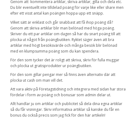
Genom att kommentera artiklar, skriva artiklar, gilla och dela etc.
Du blir eventuellt inte tilldelad poäng för varje like eller share men
efter ett visst antal kan poängen hoppa upp ett snäpp.
Vilket sätt är enklast och går snabbast att få ihop poäng då?
Genom att skriva artiklar blir man belönad med höga poäng.
Skriver du ett par artiklar om dagen så har du snart poäng till att
plocka ut något från poängbutiken. Ryktet säger även att bra
artiklar med högt besöksvärde och många besök blir belönad
med en klumpsumma poäng som du kan spendera.
För den som tycker det är roligt att skriva, skriv för fulla muggar
och plocka ut gratisprodukter ur poängbutiken.
För den som gillar pengar mer så finns även alternativ där att
plocka ut cash om man vill det.
Att vara aktiv på Företagstidning och integrera med sidan har stora
fördelar i form av poäng och bonusar som admin delar ut.
Allt handlar ju om artiklar och publicitet så dela dina egna artiklar
så du får visningar. Skriv informativa artiklar så kanske du får en
bonus du också precis som jag fick för den här artikeln!