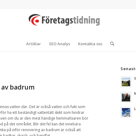
Artiklar
SEO Analys
Kontakta oss
Senast
S
g av badrum
N
nnas vatten där. Det är också vatten och fukt som
L
för ha ett beständigt vattentätt skikt som hindrar
. Även om du är den mest händige hemmafixaren bör
ldad på det området. Blir det fel kan det innebära
änka på inför renovering av badrum är också att
m badkar, dusch, och handfat.