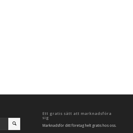
Ett gratis sätt att marknadsföra
sig
Marknadsför ditt företag helt gratis hos oss.