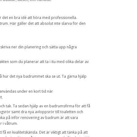
är det en bra idé att höra med professionella.
um. Här gäller det att absolut inte slarva för den
skriva ner din planering och sätta upp några
takten som du planerar att ta i itu med olika delar av
 på hur det nya badrummet ska se ut. Ta gärna hjälp
användas under en kort tid när
t.
och tak. Ta sedan hjälp av en badrumsfirma för att få
ingsrör samt dra nya avloppsrör till toaletten och
tänka på inför renovering av badrum är att vara
r i våtrum.
t få en kvalitetskänsla. Det är viktigt att tänka på att