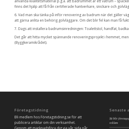
använda kvalitetsmaterial p.g.a. att badrummet är ett våtrum – spacke
finns det hjälp att få från certifierade hantverkare, snickare och golvlä
6. Vad man ska tänka på inför renovering av badrum när det gäller väg
att gärna anlita en behörig golvläggare. Om det blir fel kan man få fuk
7. Dags att installera badrumsinredningen: Toalettstol, handfat, badka
Det går att hitta mycket spännande renoveringsprojekt i hemmet, men 
(Byggkeramikrådet).
Företagstidning
Senaste 
Bli medlem hos Företagstidning.se för att
Så blir företags
publicera artiklar om din verksamhet.
reklam
Genom att marknadsföra dig via vår sida når