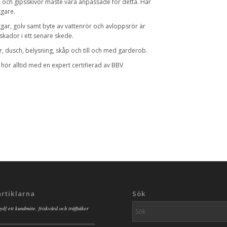
l och gipsskivor måste vara anpassade för detta. Här
ggare.
gar, golv samt byte av vattenrör och avloppsrör är
tskador i ett senare skede.
r, dusch, belysning, skåp och till och med garderob.
hör alltid med en expert certifierad av BBV
artiklarna
Sök
golf ett kundmöte, friskvård och träffsäker