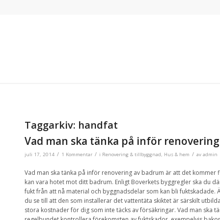
Taggarkiv:
handfat
Vad man ska tänka på inför renoverin
/
/
/
juli 17, 2014
1 Kommentar
i
Renovering & tillbyggnad
,
Hus & hem
av
admin
Vad man ska tänka på inför renovering av badrum är att det kommer fi
kan vara hotet mot ditt badrum. Enligt Boverkets byggregler ska du där
fukt från att nå material och byggnadsdelar som kan bli fuktskadade
du se till att den som installerar det vattentäta skiktet är särskilt utbi
stora kostnader för dig som inte täcks av försäkringar. Vad man ska t
regelbundet kontrollera förekomsten av fuktskador, exempelvis bako