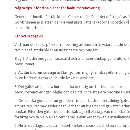
Några tips inför dina planer för badrumsrenovering.
Generellt: Undvik hål i tätskiktet. Känner du ändå att det måste göras 
Golvbrunnen är platsen där de vanligaste vattenskadorna uppstår i våtr
som utför arbetet.
Renovera stegvis
Vad man ska tänka på inför renovering av badrum är vidare att du ska 
riktlinjer så att du håller en tidsschema och budget.
Steg 1. Att din budget är fastställd och allt materialinköp genomförs i 
badrummet.
2. Att din badrumsdesign är klar, gör om möjligt en skiss eller ritning
av en badrumsfirma så det blir lyckat teknisk sett.
3. Det gäller att planera hur man ska bete sig om badrummet inte kan 
badrumsrenoveringen pågår och det inte finns ett extra badrum i huse
4. Om du ska göra allt från grunden, riv ut all badrumsinredning, golv 
ett bra resultat med isoleringen, och för att byta befintliga vattenledn
badkar. Efter den gäller det att dra kablage till eluttag. Vad man ska 
försiktig och ta hjälp av en certifierad elektriker som kan elinstallatione
5. Nu är det dags att sätta in kakel, klinkers, spackla och slipa rätt för at