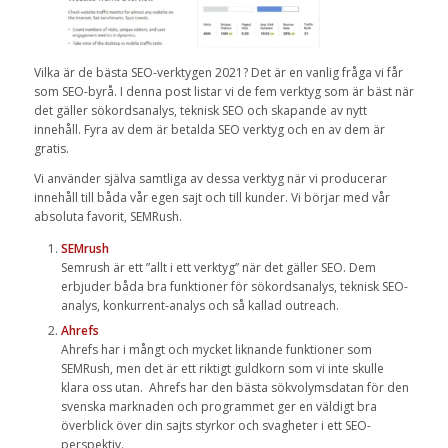
Vilka är de bästa SEO-verktygen 2021? Det är en vanlig fråga vi får
som SEO-byrå. I denna post listar vi de fem verktyg som är bäst när
det gäller sökordsanalys, teknisk SEO och skapande av nytt
innehåll. Fyra av dem är betalda SEO verktyg och en av dem är
gratis.
Vi använder själva samtliga av dessa verktyg när vi producerar
innehåll till båda vår egen sajt och till kunder. Vi börjar med vår
absoluta favorit, SEMRush.
SEMrush
Semrush är ett ”allt i ett verktyg” när det gäller SEO. Dem
erbjuder båda bra funktioner för sökordsanalys, teknisk SEO-
analys, konkurrent-analys och så kallad outreach.
Ahrefs
Ahrefs har i mångt och mycket liknande funktioner som
SEMRush, men det är ett riktigt guldkorn som vi inte skulle
klara oss utan. Ahrefs har den bästa sökvolymsdatan för den
svenska marknaden och programmet ger en väldigt bra
överblick över din sajts styrkor och svagheter i ett SEO-
perspektiv.