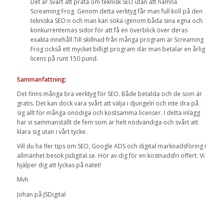
Det är svårt att prata om teknisk SEO utan att nämna
Screaming Frog. Genom detta verktyg får man full koll på den
tekniska SEO:n och man kan söka igenom båda sina egna och
konkurrenternas sidor för att få en överblick över deras
exakta innehåll.Till skillnad från många program är Screaming
Frog också ett mycket billigt program där man betalar en årlig
licens på runt 150 pund.
Sammanfattning:
Det finns många bra verktyg för SEO. Både betalda och de som är
gratis. Det kan dock vara svårt att välja i djungeln och inte dra på
sig allt för många onödiga och kostsamma licenser. I detta inlägg
har vi sammanställt de fem som är helt nödvändiga och svårt att
klara sig utan i vårt tycke.
Vill du ha fler tips om SEO, Google ADS och digital marknadsföring i
allmänhet besök jsdigital.se. Hör av dig för en kostnadsfri offert. Vi
hjälper dig att lyckas på nätet!
Mvh
Johan på JSDigital