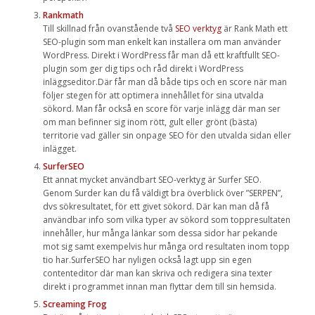
Rankmath
Till skillnad från ovanstående två
SEO verktyg
är Rank Math ett
SEO-plugin som man enkelt kan installera om man använder
WordPress. Direkt i WordPress får man då ett kraftfullt SEO-
plugin som ger dig tips och råd direkt i WordPress
inläggseditor.Där får man då både tips och en score när man
följer stegen för att optimera innehållet för sina utvalda
sökord. Man får också en score för varje inlägg där man ser
om man befinner sig inom rött, gult eller grönt (bästa)
territorie vad gäller sin onpage SEO för den utvalda sidan eller
inlägget.
SurferSEO
Ett annat mycket användbart SEO-verktyg är Surfer SEO.
Genom Surder kan du få väldigt bra överblick över ”SERPEN”,
dvs sökresultatet, för ett givet sökord. Där kan man då få
användbar info som vilka typer av sökord som toppresultaten
innehåller, hur många länkar som dessa sidor har pekande
mot sig samt exempelvis hur många ord resultaten inom topp
tio har.SurferSEO har nyligen också lagt upp sin egen
contenteditor där man kan skriva och redigera sina texter
direkt i programmet innan man flyttar dem till sin hemsida.
Screaming Frog