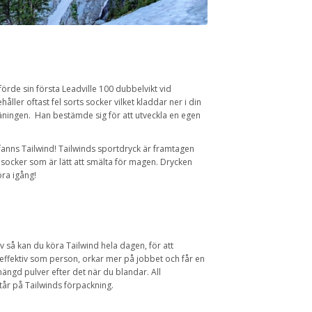
örde sin första Leadville 100 dubbelvikt vid
ller oftast fel sorts socker vilket kladdar ner i din
äningen. Han bestämde sig för att utveckla en egen
fanns Tailwind! Tailwinds sportdryck är framtagen
 socker som är lätt att smälta för magen. Drycken
öra igång!
v så kan du köra Tailwind hela dagen, för att
effektiv som person, orkar mer på jobbet och får en
ängd pulver efter det när du blandar. All
står på Tailwinds förpackning.