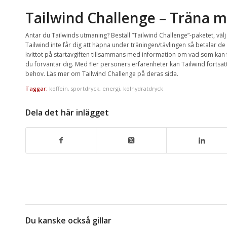
Tailwind Challenge – Träna m
Antar du Tailwinds utmaning? Beställ ”Tailwind Challenge”-paketet, välj
Tailwind inte får dig att häpna under träningen/tävlingen så betalar de d
kvittot på startavgiften tillsammans med information om vad som kan fö
du förväntar dig. Med fler personers erfarenheter kan Tailwind fortsät
behov. Läs mer om Tailwind Challenge på deras sida.
Taggar:
koffein
,
sportdryck
,
energi
,
kolhydratdryck
Dela det här inlägget
Du kanske också gillar