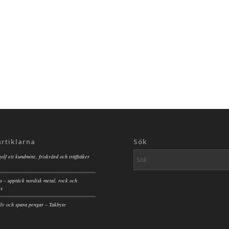
artiklarna
Sök
golf ett kundmöte, friskvård och träffsäker
s – upptäck nordisk metal, rock och
es
jälv och spara pengar – Takbyte