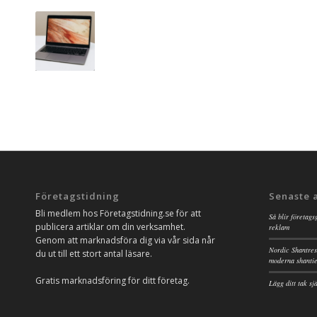
Företagstidning
Senaste 
Bli medlem hos Företagstidning.se för att
Så blir företags
publicera artiklar om din verksamhet.
reklam
Genom att marknadsföra dig via vår sida når
Nordic Shantres
du ut till ett stort antal läsare.
moderna shanti
Gratis marknadsföring för ditt företag.
Lägg ditt tak s