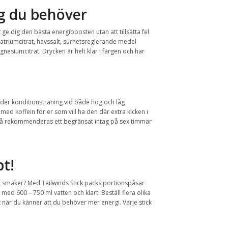
ng du behöver
ge dig den bästa energiboosten utan att tillsätta fel
natriumcitrat, havssalt, surhetsreglerande medel
esiumcitrat. Drycken är helt klar i färgen och har
under konditionsträning vid både hög och låg
 med koffein för er som vill ha den där extra kicken i
n så rekommenderas ett begränsat intag på sex timmar
bt!
alla smaker? Med Tailwinds Stick packs portionspåsar
 med 600 – 750 ml vatten och klart! Beställ flera olika
t när du känner att du behöver mer energi. Varje stick