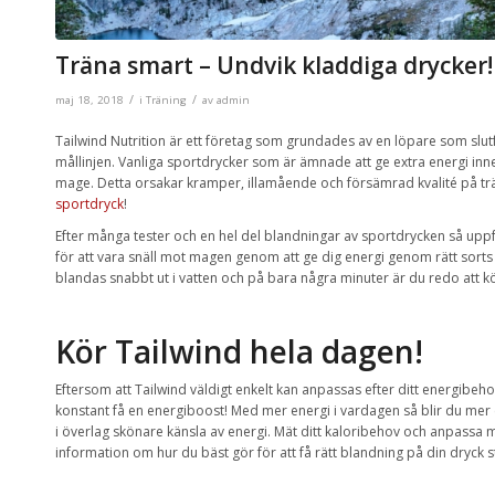
Träna smart – Undvik kladdiga drycker!
/
/
maj 18, 2018
i
Träning
av
admin
Tailwind Nutrition är ett företag som grundades av en löpare som slutf
mållinjen. Vanliga sportdrycker som är ämnade att ge extra energi innehå
mage. Detta orsakar kramper, illamående och försämrad kvalité på tr
sportdryck
!
Efter många tester och en hel del blandningar av sportdrycken så upp
för att vara snäll mot magen genom att ge dig energi genom rätt sorts
blandas snabbt ut i vatten och på bara några minuter är du redo att k
Kör Tailwind hela dagen!
Eftersom att Tailwind väldigt enkelt kan anpassas efter ditt energibeho
konstant få en energiboost! Med mer energi i vardagen så blir du mer 
i överlag skönare känsla av energi. Mät ditt kaloribehov och anpassa m
information om hur du bäst gör för att få rätt blandning på din dryck 