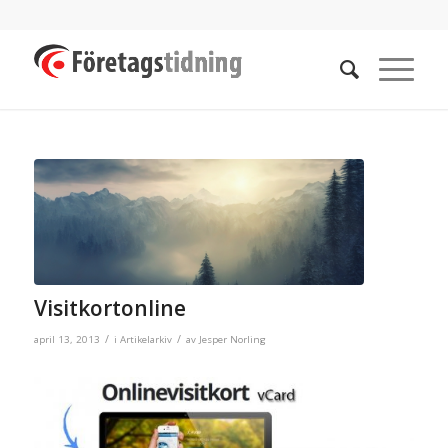
Visitkortonline
/
/
april 13, 2013
i
Artikelarkiv
av
Jesper Norling