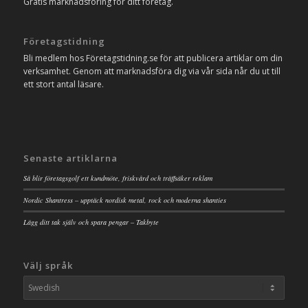
Gratis marknadsföring för ditt företag.
Företagstidning
Bli medlem hos Företagstidning.se för att publicera artiklar om din
verksamhet. Genom att marknadsföra dig via vår sida når du ut till
ett stort antal läsare.
Senaste artiklarna
Så blir företagsgolf ett kundmöte, friskvård och träffsäker reklam
Nordic Shantress – upptäck nordisk metal, rock och moderna shanties
Lägg ditt tak själv och spara pengar – Takbyte
Välj språk