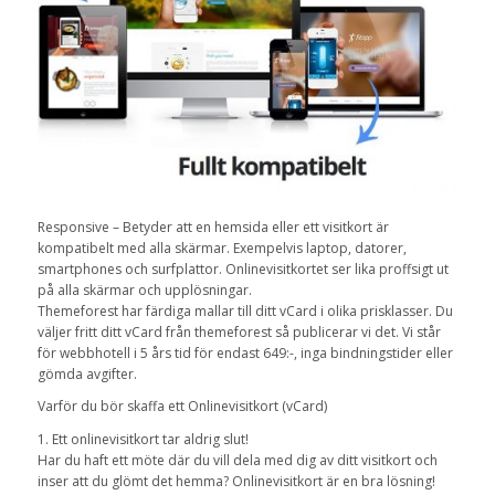
Responsive – Betyder att en hemsida eller ett visitkort är
kompatibelt med alla skärmar. Exempelvis laptop, datorer,
smartphones och surfplattor. Onlinevisitkortet ser lika proffsigt ut
på alla skärmar och upplösningar.
Themeforest har färdiga mallar till ditt vCard i olika prisklasser. Du
väljer fritt ditt vCard från themeforest så publicerar vi det. Vi står
för webbhotell i 5 års tid för endast 649:-, inga bindningstider eller
gömda avgifter.
Varför du bör skaffa ett Onlinevisitkort (vCard)
1. Ett onlinevisitkort tar aldrig slut!
Har du haft ett möte där du vill dela med dig av ditt visitkort och
inser att du glömt det hemma? Onlinevisitkort är en bra lösning!