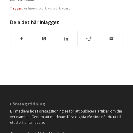
Taggar:
onlinevisitkort
,
visitkort
,
vcard
Dela det här inlägget
Företagstidning
Bli medlem hos Företagstidning.se för att publicera artiklar om din
verksamhet. Genom att marknadsföra dig via vår sida når du ut till
ett stort antal läsare.