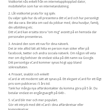
Visitkortet nås enkelt från en internetuppkopplad dator,
mobiltelefon som har en internetanslutning.
2. Låt visitkortet prata för sig själv.
Du väljer själv hur du vill presentera ditt vCard och hur personligt
det ska vara. Berätta om vad du jobbar med, dina husdjur, familj,
din utbildning etc.
Ditt vCard kan ersätta stora ”om mig” avsnitt på en hemsida där
personalen presenteras.
3. Använd den som ett nav för dina nätverk.
Det är inte alltid lätt att hitta en person man söker efter på
facebook, twitter och andra sociala nätverk. Om någon vill veta
mer om dig behöver de endast söka på ditt namn via Google.
Ditt personliga vCard kommer synas högt upp bland
sökresultaten.
4. Prisvärt, snabbt och enkelt!
vCard är ett modernt sätt att synas på. Ett elegant vCard för ett lågt
pris som publiceras i 5 års tid.
Tänk hur många nya affärskontakter du komma göra på 5 år. Du
betalar endast en engångsavgift på 649:-.
5. vCard blir mer och mer populärt.
Gör ett intryck med ditt vCard i dina affärskretsar eller
kompiskretsar.