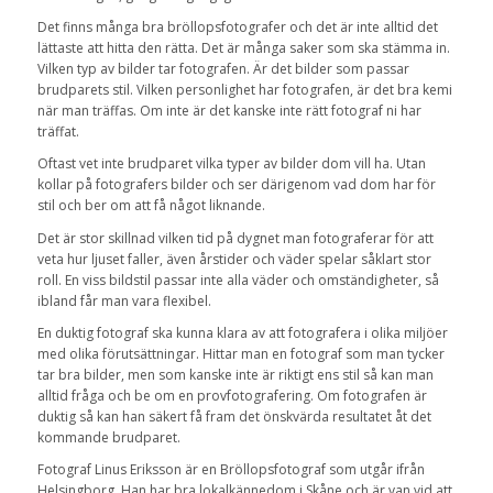
Det finns många bra bröllopsfotografer och det är inte alltid det
lättaste att hitta den rätta. Det är många saker som ska stämma in.
Vilken typ av bilder tar fotografen. Är det bilder som passar
brudparets stil. Vilken personlighet har fotografen, är det bra kemi
när man träffas. Om inte är det kanske inte rätt fotograf ni har
träffat.
Oftast vet inte brudparet vilka typer av bilder dom vill ha. Utan
kollar på fotografers bilder och ser därigenom vad dom har för
stil och ber om att få något liknande.
Det är stor skillnad vilken tid på dygnet man fotograferar för att
veta hur ljuset faller, även årstider och väder spelar såklart stor
roll. En viss bildstil passar inte alla väder och omständigheter, så
ibland får man vara flexibel.
En duktig fotograf ska kunna klara av att fotografera i olika miljöer
med olika förutsättningar. Hittar man en fotograf som man tycker
tar bra bilder, men som kanske inte är riktigt ens stil så kan man
alltid fråga och be om en provfotografering. Om fotografen är
duktig så kan han säkert få fram det önskvärda resultatet åt det
kommande brudparet.
Fotograf Linus Eriksson är en Bröllopsfotograf som utgår ifrån
Helsingborg. Han har bra lokalkännedom i Skåne och är van vid att