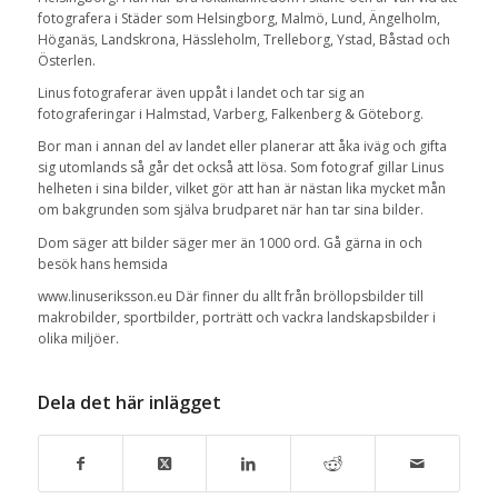
fotografera i Städer som Helsingborg, Malmö, Lund, Ängelholm,
Höganäs, Landskrona, Hässleholm, Trelleborg, Ystad, Båstad och
Österlen.
Linus fotograferar även uppåt i landet och tar sig an
fotograferingar i Halmstad, Varberg, Falkenberg & Göteborg.
Bor man i annan del av landet eller planerar att åka iväg och gifta
sig utomlands så går det också att lösa. Som fotograf gillar Linus
helheten i sina bilder, vilket gör att han är nästan lika mycket mån
om bakgrunden som själva brudparet när han tar sina bilder.
Dom säger att bilder säger mer än 1000 ord. Gå gärna in och
besök hans hemsida
www.linuseriksson.eu Där finner du allt från bröllopsbilder till
makrobilder, sportbilder, porträtt och vackra landskapsbilder i
olika miljöer.
Dela det här inlägget