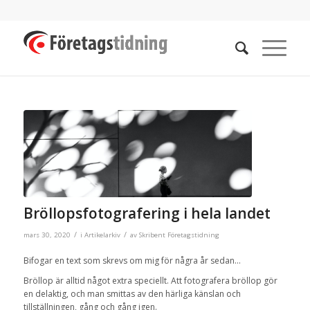
Bröllopsfotografering i hela landet
/
/
mars 30, 2020
i
Artikelarkiv
av
Skribent Företagstidning
Bifogar en text som skrevs om mig för några år sedan…
Bröllop är alltid något extra speciellt. Att fotografera bröllop gör
en delaktig, och man smittas av den härliga känslan och
tillställningen, gång och gång igen.