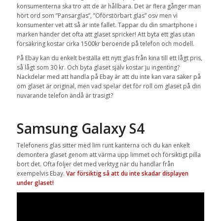
konsumenterna ska tro att de är hållbara. Det är flera gånger man
hört ord som ”Pansarglas”, ”Oförstörbart glas” osv men vi
konsumenter vet att så är inte fallet. Tappar du din smartphone i
marken händer det ofta att glaset spricker! Att byta ett glas utan
försäkring kostar cirka 1500kr beroende på telefon och modell.
På Ebay kan du enkelt beställa ett nytt glas från kina till ett lågt pris,
så lågt som 30 kr. Och byta glaset själv kostar ju ingenting?
Nackdelar med att handla på Ebay är att du inte kan vara säker på
om glaset är original, men vad spelar det för roll om glaset på din
nuvarande telefon ändå är trasigt?
Samsung Galaxy S4
Telefonens glas sitter med lim runt kanterna och du kan enkelt
demontera glaset genom att värma upp limmet och försiktigt pilla
bort det. Ofta följer det med verktyg när du handlar från
exempelvis Ebay.
Var försiktig så att du inte skadar displayen
under glaset!