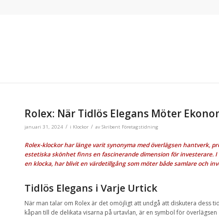
Rolex: När Tidlös Elegans Möter Ekono
/
/
januari 31, 2024
i
Klockor
av
Skribent Företagstidning
Rolex-klockor har länge varit synonyma med överlägsen hantverk, pre
estetiska skönhet finns en fascinerande dimension för investerare. I 
en klocka, har blivit en värdetillgång som möter både samlare och in
Tidlös Elegans i Varje Urtick
När man talar om Rolex är det omöjligt att undgå att diskutera dess tid
kåpan till de delikata visarna på urtavlan, är en symbol för överlägse