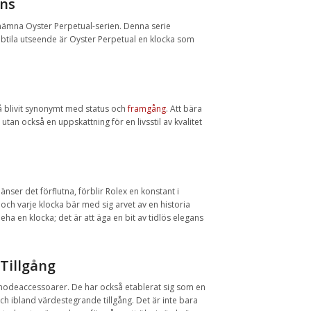
ans
t nämna Oyster Perpetual-serien. Denna serie
subtila utseende är Oyster Perpetual en klocka som
å blivit synonymt med status och
framgång
. Att bära
tan också en uppskattning för en livsstil av kvalitet
nser det förflutna, förblir Rolex en konstant i
och varje klocka bär med sig arvet av en historia
eha en klocka; det är att äga en bit av tidlös elegans
 Tillgång
 modeaccessoarer. De har också etablerat sig som en
 ibland värdestegrande tillgång. Det är inte bara