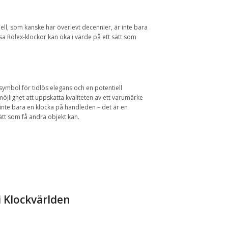
ell, som kanske har överlevt decennier, är inte bara
issa Rolex-klockor kan öka i värde på ett sätt som
 symbol för tidlös elegans och en potentiell
möjlighet att uppskatta kvaliteten av ett varumärke
 inte bara en klocka på handleden – det är en
tt som få andra objekt kan.
i Klockvärlden