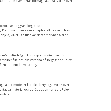
tade, utan även deras förmåga att öka i värde över
klockor. De noggrant begränsade
ng. Kombinationen av en exceptionell design och en
objekt, vilket i sin tur ökar deras marknadsvärde.
t möta efterfrågan har skapat en situation där
 i att bibehålla och öka värdena på begagnade Rolex-
å en potentiell investering.
Många äldre modeller har ökat betydligt i värde över
itativa material och tidlös design har gjort Rolex-
samlare.