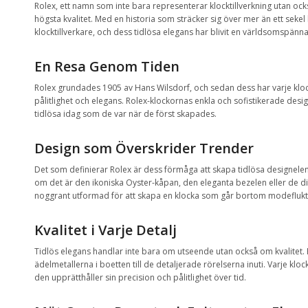
Rolex, ett namn som inte bara representerar klocktillverkning utan oc
högsta kvalitet. Med en historia som sträcker sig över mer än ett sekel
klocktillverkare, och dess tidlösa elegans har blivit en världsomspänn
En Resa Genom Tiden
Rolex grundades 1905 av Hans Wilsdorf, och sedan dess har varje klock
pålitlighet och elegans. Rolex-klockornas enkla och sofistikerade desig
tidlösa idag som de var när de först skapades.
Design som Överskrider Trender
Det som definierar Rolex är dess förmåga att skapa tidlösa designele
om det är den ikoniska Oyster-kåpan, den eleganta bezelen eller de dis
noggrant utformad för att skapa en klocka som går bortom modeflukt
Kvalitet i Varje Detalj
Tidlös elegans handlar inte bara om utseende utan också om kvalitet. 
ädelmetallerna i boetten till de detaljerade rörelserna inuti. Varje klo
den upprätthåller sin precision och pålitlighet över tid.