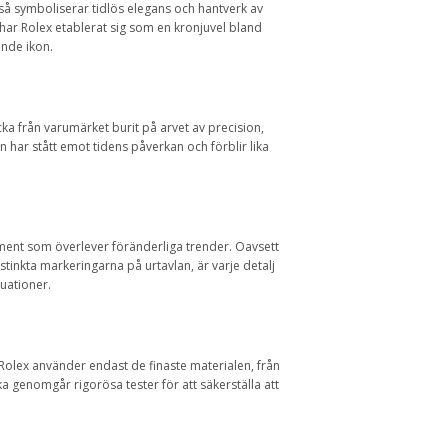
kså symboliserar tidlös elegans och hantverk av
 har Rolex etablerat sig som en kronjuvel bland
ande ikon.
a från varumärket burit på arvet av precision,
n har stått emot tidens påverkan och förblir lika
ment som överlever föränderliga trender. Oavsett
tinkta markeringarna på urtavlan, är varje detalj
uationer.
Rolex använder endast de finaste materialen, från
cka genomgår rigorösa tester för att säkerställa att