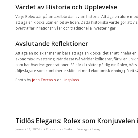
Värdet av Historia och Upplevelse
Varje Rolex bär på sin axelbördan av sin historia. Att äga en äldre mod
att äga en klocka utan en bit av tiden. Detta historiska värde gör att v
överträffar inflationsnivåer och traditionella investeringar.
Avslutande Reflektioner
Att äga en Rolex är mer än bara att äga en klocka; det är att inneha en
ekonomisk investering. När dessa två världar kolliderar, får vi en unik 
som har överlevt generationer. Så när du sätter på dig din Rolex, bärs
följeslagare som kombinerar skönhet med ekonomisk vinning på ett sä
Photo by
John Torcasio
on
Unsplash
Tidlös Elegans: Rolex som Kronjuvelen 
/
/
januari 31, 2024
i
Klockor
av
Skribent Företagstidning