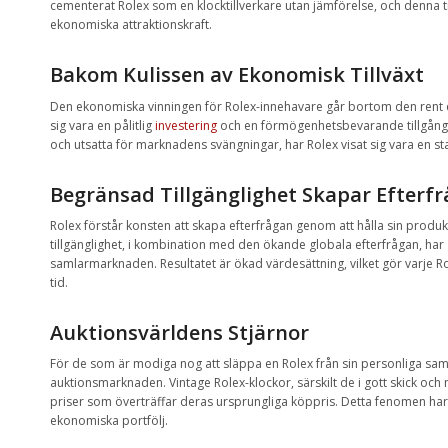
cementerat Rolex som en klocktillverkare utan jämförelse, och denna t
ekonomiska attraktionskraft.
Bakom Kulissen av Ekonomisk Tillväxt
Den ekonomiska vinningen för Rolex-innehavare går bortom den rent este
sig vara en pålitlig
investering
och en förmögenhetsbevarande tillgång
och utsatta för marknadens svängningar, har Rolex visat sig vara en stabi
Begränsad Tillgänglighet Skapar Efterf
Rolex förstår konsten att skapa efterfrågan genom att hålla sin prod
tillgänglighet, i kombination med den ökande globala efterfrågan, har g
samlarmarknaden. Resultatet är ökad värdesättning, vilket gör varje Ro
tid.
Auktionsvärldens Stjärnor
För de som är modiga nog att släppa en Rolex från sin personliga saml
auktionsmarknaden. Vintage Rolex-klockor, särskilt de i gott skick och
priser som överträffar deras ursprungliga köppris. Detta fenomen har f
ekonomiska portfölj.