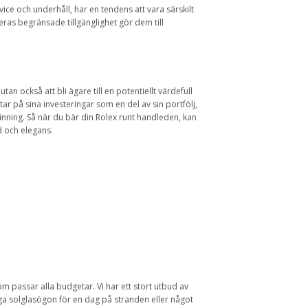
ce och underhåll, har en tendens att vara särskilt
deras begränsade tillgänglighet gör dem till
utan också att bli ägare till en potentiellt värdefull
ar på sina investeringar som en del av sin portfölj,
nning. Så när du bär din Rolex runt handleden, kan
id och elegans.
m passar alla budgetar. Vi har ett stort utbud av
iga solglasögon för en dag på stranden eller något