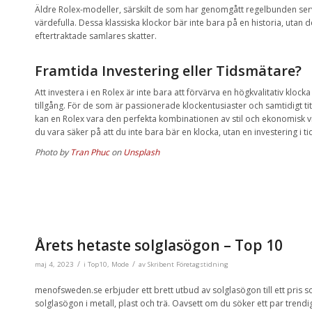
Äldre Rolex-modeller, särskilt de som har genomgått regelbunden servi
värdefulla. Dessa klassiska klockor bär inte bara på en historia, utan 
eftertraktade samlares skatter.
Framtida Investering eller Tidsmätare?
Att investera i en Rolex är inte bara att förvärva en högkvalitativ klocka 
tillgång. För de som är passionerade klockentusiaster och samtidigt titt
kan en Rolex vara den perfekta kombinationen av stil och ekonomisk vi
du vara säker på att du inte bara bär en klocka, utan en investering i t
Photo by
Tran Phuc
on
Unsplash
Årets hetaste solglasögon – Top 10
/
/
maj 4, 2023
i
Top10
,
Mode
av
Skribent Företagstidning
menofsweden.se erbjuder ett brett utbud av solglasögon till ett pris so
solglasögon i metall, plast och trä. Oavsett om du söker ett par trend