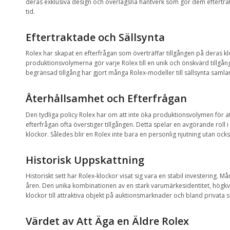
deras exklusiva design och överlägsna hantverk som gör dem eftertrak
tid.
Eftertraktade och Sällsynta
Rolex har skapat en efterfrågan som överträffar tillgången på deras 
produktionsvolymerna gör varje Rolex till en unik och önskvärd tillgå
begränsad tillgång har gjort många Rolex-modeller till sällsynta samlar
Återhållsamhet och Efterfrågan
Den tydliga policy Rolex har om att inte öka produktionsvolymen för at
efterfrågan ofta överstiger tillgången. Detta spelar en avgörande roll
klockor. Således blir en Rolex inte bara en personlig njutning utan ocks
Historisk Uppskattning
Historiskt sett har Rolex-klockor visat sig vara en stabil investering. 
åren. Den unika kombinationen av en stark varumärkesidentitet, högkval
klockor till attraktiva objekt på auktionsmarknader och bland privata 
Värdet av Att Äga en Äldre Rolex