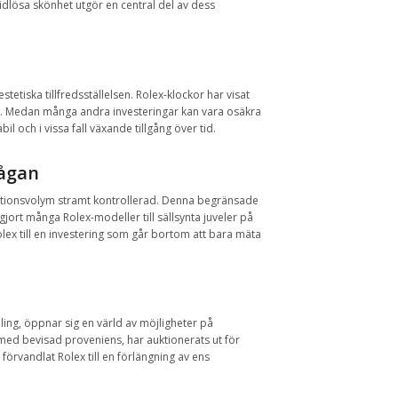
idlösa skönhet utgör en central del av dess
tiska tillfredsställelsen. Rolex-klockor har visat
. Medan många andra investeringar kan vara osäkra
l och i vissa fall växande tillgång över tid.
rågan
uktionsvolym stramt kontrollerad. Denna begränsade
jort många Rolex-modeller till sällsynta juveler på
lex till en investering som går bortom att bara mäta
ing, öppnar sig en värld av möjligheter på
 med bevisad proveniens, har auktionerats ut för
örvandlat Rolex till en förlängning av ens