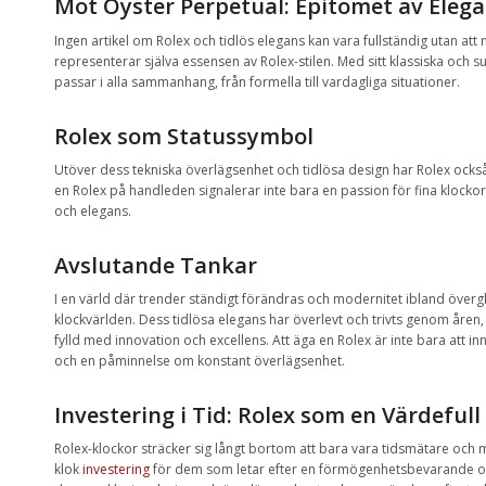
Möt Oyster Perpetual: Epitomet av Eleg
Ingen artikel om Rolex och tidlös elegans kan vara fullständig utan at
representerar själva essensen av Rolex-stilen. Med sitt klassiska och 
passar i alla sammanhang, från formella till vardagliga situationer.
Rolex som Statussymbol
Utöver dess tekniska överlägsenhet och tidlösa design har Rolex ocks
en Rolex på handleden signalerar inte bara en passion för fina klockor u
och elegans.
Avslutande Tankar
I en värld där trender ständigt förändras och modernitet ibland överglä
klockvärlden. Dess tidlösa elegans har överlevt och trivts genom åren, 
fylld med innovation och excellens. Att äga en Rolex är inte bara att inn
och en påminnelse om konstant överlägsenhet.
Investering i Tid: Rolex som en Värdefull
Rolex-klockor sträcker sig långt bortom att bara vara tidsmätare och
klok
investering
för dem som letar efter en förmögenhetsbevarande och