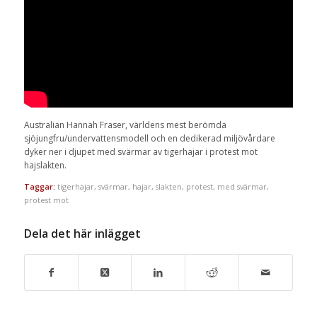
Australian Hannah Fraser, världens mest berömda
sjöjungfru/undervattensmodell och en dedikerad miljövårdare
dyker ner i djupet med svärmar av tigerhajar i protest mot
hajslakten.
Taggar:
tigerhajar
,
svärmar
,
hajar
,
slakten
,
protest
,
med svärmar
,
protest mot
Dela det här inlägget