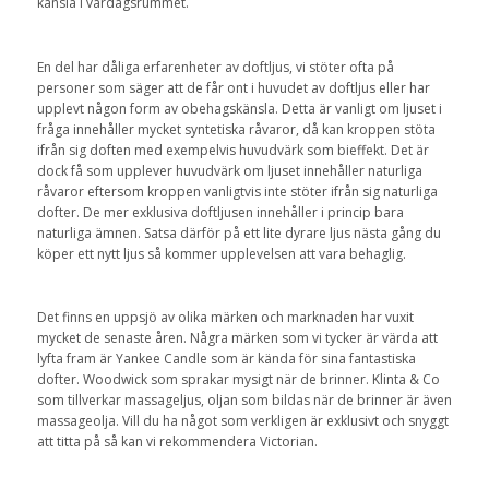
känsla i vardagsrummet.
En del har dåliga erfarenheter av doftljus, vi stöter ofta på
personer som säger att de får ont i huvudet av doftljus eller har
upplevt någon form av obehagskänsla. Detta är vanligt om ljuset i
fråga innehåller mycket syntetiska råvaror, då kan kroppen stöta
ifrån sig doften med exempelvis huvudvärk som bieffekt. Det är
dock få som upplever huvudvärk om ljuset innehåller naturliga
råvaror eftersom kroppen vanligtvis inte stöter ifrån sig naturliga
dofter. De mer exklusiva doftljusen innehåller i princip bara
naturliga ämnen. Satsa därför på ett lite dyrare ljus nästa gång du
köper ett nytt ljus så kommer upplevelsen att vara behaglig.
Det finns en uppsjö av olika märken och marknaden har vuxit
mycket de senaste åren. Några märken som vi tycker är värda att
lyfta fram är Yankee Candle som är kända för sina fantastiska
dofter. Woodwick som sprakar mysigt när de brinner. Klinta & Co
som tillverkar massageljus, oljan som bildas när de brinner är även
massageolja. Vill du ha något som verkligen är exklusivt och snyggt
att titta på så kan vi rekommendera Victorian.