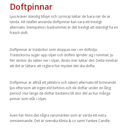
Doftpinnar
Ljus kräver ständig tillsyn och i princip luktar de bara när de är
tända. Att istället använda doftpinnar kan vara ett trevligt
alternativ. Exempelvis i badrummet är det trevligt att ständigt ha en
fräsch doft.
Doftpinnar är trästickor som stoppas ner i en doftolja.
Trästickorna suger upp oljan och doften sprider sig i rummet. Ju
fler stickor du sätter ner i oljan, desto mer luktar det. Detta innebär
att det är lättare att reglera hur mycket det ska dofta.
Doftpinnar är alltså ett jättebra och säkert alternativ till brinnande
ljus eftersom att ingen eld behövs och de doftar under en lång
period. Hur länge de doftar bestäms till stor del av hur många
pinnar som står i oljan.
Även här finns det några varumärken som är värda ett extra
omnämnande. Det är svenska Klinta & co samt Yankee Candle.