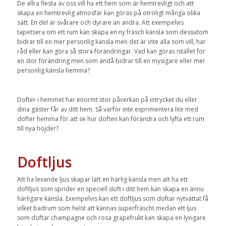
De allra flesta av oss vill ha ett hem som är hemtrevligt och att
skapa en hemtrevlig atmosfär kan göras på otroligt många olika
sätt. En del är svårare och dyrare än andra. Att exempelvis
tapetsera om ett rum kan skapa en ny fräsch känsla som dessutom
bidrar till en mer personlig känsla men det är inte alla som vill, har
råd eller kan göra så stora förändringar. Vad kan göras istället för
en stor förändring men som ändå bidrar till en mysigare eller mer
personlig känsla hemma?
Dofter i hemmet har enormt stor påverkan på intrycket du eller
dina gäster får av ditt hem. Så varför inte exprimentera lite med
dofter hemma för att se hur doften kan förändra och lyfta ett rum
till nya höjder?
Doftljus
Att ha levande ljus skapar lätt en härlig känsla men att ha ett
doftljus som sprider en speciell doft i ditt hem kan skapa en ännu
härligare känsla. Exempelvis kan ett doftljus som doftar nytvättat få
vilket badrum som helst att kännas superfräscht medan ett ljus
som doftar champagne och rosa grapefrukt kan skapa en lyxigare