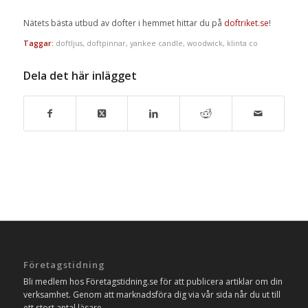
Nätets bästa utbud av dofter i hemmet hittar du på
doftriket.se
!
Taggar:
doftljus
,
doftpinnar
,
yankee candle
,
woodwick
,
klinta co
Dela det här inlägget
Företagstidning
Bli medlem hos Företagstidning.se för att publicera artiklar om din
verksamhet. Genom att marknadsföra dig via vår sida når du ut till
ett stort antal läsare.