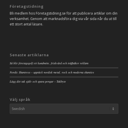
Företagstidning
Bli medlem hos Företagstidning.se för att publicera artiklar om din
verksamhet. Genom att marknadsföra dig via vår sida når du ut till
ett stort antal läsare.
Senaste artiklarna
Så blir företagsgolf ett kundmöte, friskvård och träffsäker reklam
Nordic Shantress – upptäck nordisk metal, rock och moderna shanties
Lägg ditt tak själv och spara pengar – Takbyte
Välj språk