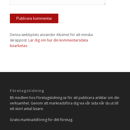
Denna webbplats använder Akismet för att minska
skräppost.
Lär dig om hur din kommentarsdata
bearbetas
.
Företagstidning
Bli medlem hos Företagstidning.se för att publicera artiklar om din
verksamhet. Genom att marknadsföra dig via vår sida når du ut till
ett stort antal läsare.
Gratis marknadsföring för ditt företag.