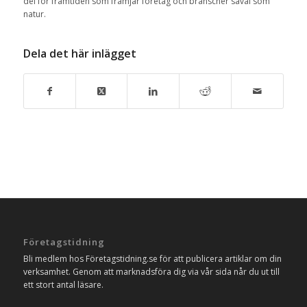
del för framtiden som främjar företag och branscher såväl som
natur.
Dela det här inlägget
Företagstidning
Bli medlem hos Företagstidning.se för att publicera artiklar om din
verksamhet. Genom att marknadsföra dig via vår sida når du ut till
ett stort antal läsare.