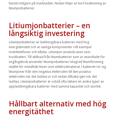
funnits tidigare på marknaden. Nedan följer en kort beskrivning av
litiumjonbatterier.
Litiumjonbatterier – en
långsiktig investering
Litiumjonbatterier är laddningsbara batterier med hög
energidensitet och är vanliga komponenter i till exempel
mobiltelefoner och elbilar. Litiumjon används även som
truckbatteri. Till skillnad från litiumbatterier som är utvecklade för
engångsbruk använder litiumjonbatterier inlagrad litiumförening
istället för metalliskt litium som elektrodmaterial. I batteriet rör sig
litiumjoner från den negativa elektroden till den positiva
elektroden när det laddas ur och sedan tillbaka igen när det
laddas. Litiumjonbatterier är också ofta lättare än andra typer av
uppladdningsbara batterier med samma kapacitet och storlek.
Hållbart alternativ med hög
energitäthet