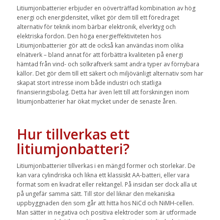
Litiumjonbatterier erbjuder en oöverträffad kombination av hög
energi och energidensitet, vilket gör dem till ett föredraget
alternativ för teknik inom bärbar elektronik, elverktyg och
elektriska fordon. Den höga energieffektiviteten hos
Litiumjonbatterier gör att de också kan användas inom olika
elnätverk – bland annat för att förbättra kvaliteten på energi
hämtad från vind- och solkraftverk samt andra typer av förnybara
källor. Det gör dem till ett säkert och miljövänligt alternativ som har
skapat stort intresse inom både industri och statliga
finansieringsbolag. Detta har även lett till att forskningen inom
litiumjonbatterier har ökat mycket under de senaste åren.
Hur tillverkas ett
litiumjonbatteri?
Litiumjonbatterier
tillverkas i en mängd former och storlekar. De
kan vara cylindriska och likna ett klassiskt AA-batteri, eller vara
format som en kvadrat eller rektangel. På insidan ser dock alla ut
på ungefär samma sätt. Till stor del liknar den mekaniska
uppbyggnaden den som går att hitta hos NiCd och NiMH-cellen.
Man sätter in negativa och positiva elektroder som är utformade