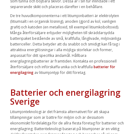
som tunna och böjbara skivor. Dessa är i sin tur inlindade i ett
separerande skikt och placeras därefter i en behållare.
De tre huvudkomponenterna i ett litiumjonbatteri är elektrolyten
(litiumsalt i en organisk lösning), anoden (gjord av kol, vanligen
grafit) och katoden (en metalloxid, till exempel litiumkoboltoxid).
Många återförsäljare erbjuder möjligheten till skräddarsydda
batteripaket bestående av små, kraftfulla, långlivade, miljövänliga
battericeller. Detta betyder att du snabbt och smidigt kan få tag i
attraktiva energilösningar i alla möjliga storlekar och former,
anpassat för ditt specifika ändamål.
Hållbara
energilagringsbatterier
är framtiden. Kontakta en professionell
återförsäljare och införskaffa unika och kraftfulla
batterier för
energilagring
av litiumjontyp för ditt företag.
Batterier och energilagring
Sverige
Litiumjonteknologi
är det främsta alternativet för att skapa
tillämpningar som är bättre för miljön och är dessutom
ekonomiskt fördelaktiga för de allra flesta
f
öretag för batterier och
energilagring
.
Batteriteknologi baserat på litiumjoner är en viktig