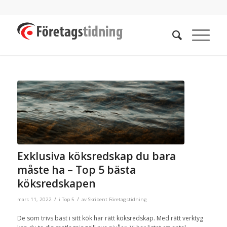
Exklusiva köksredskap du bara
måste ha – Top 5 bästa
köksredskapen
/
/
mars 11, 2022
i
Top 5
av
Skribent Företagstidning
De som trivs bäst i sitt kök har rätt köksredskap. Med rätt verktyg