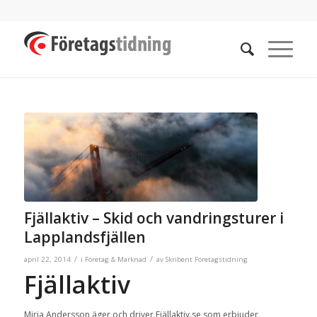
Fjällaktiv – Skid och vandringsturer i
Lapplandsfjällen
/
/
april 22, 2014
i
Företag & Marknad
av
Skribent Företagstidning
Fjällaktiv
Mirja Andersson äger och driver Fjällaktiv.se som erbjuder