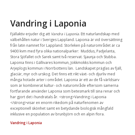
Vandring i Laponia
Fjällaktiv erjuder dig att
Vandra i Laponia
. Ett naturlandskap med
välbehållen natur i Sveriges Lappland. Laponia är vid översättning
från latin namnet för Lappland. Storleken på naturområdet är ca
9400 kvm med fyra olika nationalparker: Muddus, Padjelanta,
Stora Sjöfallet och Sarek samt två reservat. Sjaunja och Stubba.
Laponia finns i Gällivares kommun, Jokkmokks kommun och
Arjeplogs kommun i Norrbottens län. Landskapet präglas av fjäll,
glaciär, myr och urskog. Det finns ett rikt växt- och djurliv med
många hotade arter i området. Laponia är ett av de få världsarv
som är kombinerat kultur- och naturområde eftersom samerna
fortfarande använder Laponia som betesmark till sina renar och
har gjort det i hundratals år. <strong>Vandring i Laponia
</strong>visar en enorm rikedom på naturfenomen av
exceptionell skönhet samt en betydande biologisk mångfald
inklusive en population av brunbjörn och en alpin flora.
Vandring i Laponia