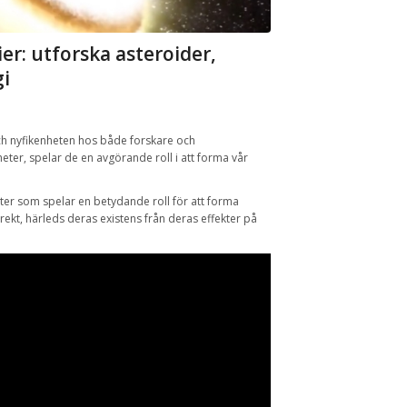
er: utforska asteroider,
i
ch nyfikenheten hos både forskare och
ter, spelar de en avgörande roll i att forma vår
er som spelar en betydande roll för att forma
rekt, härleds deras existens från deras effekter på