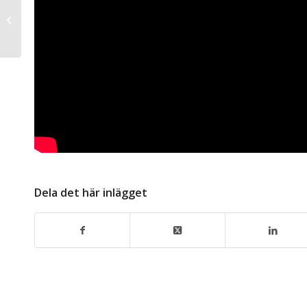
Hur tornados bildas
och utvecklas
tornados?
Dela det här inlägget