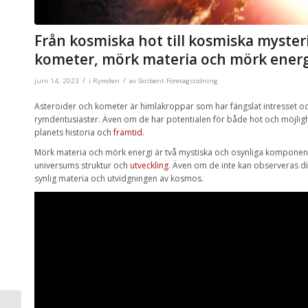
Från kosmiska hot till kosmiska mysteri
kometer, mörk materia och mörk energ
/
/
juni 14, 2023
i
Rymden
av
Skribent Företagstidning
Asteroider och kometer är himlakroppar som har fängslat intresset o
rymdentusiaster. Även om de har potentialen för både hot och möjlighe
planets historia och
framtid
.
Mörk materia och mörk energi är två mystiska och osynliga komponent
universums struktur och
utveckling
. Även om de inte kan observeras di
synlig materia och utvidgningen av kosmos.