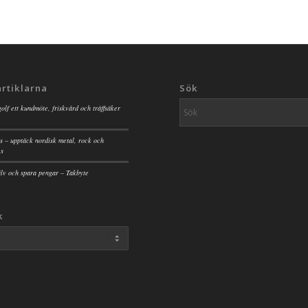
artiklarna
Sök
golf ett kundmöte, friskvård och träffsäker
s – upptäck nordisk metal, rock och
es
jälv och spara pengar – Takbyte
k