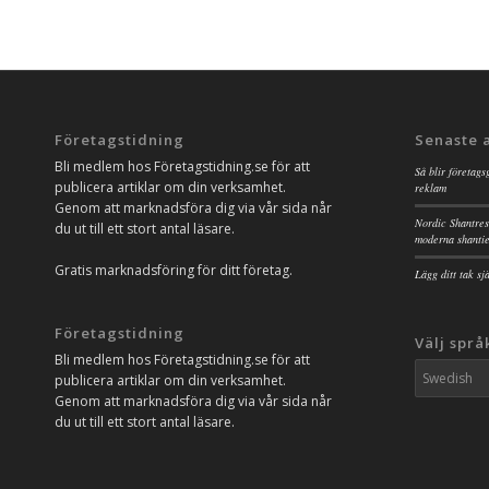
Företagstidning
Senaste 
Bli medlem hos Företagstidning.se för att
Så blir företags
publicera artiklar om din verksamhet.
reklam
Genom att marknadsföra dig via vår sida når
Nordic Shantres
du ut till ett stort antal läsare.
moderna shanti
Gratis marknadsföring för ditt företag.
Lägg ditt tak s
Företagstidning
Välj språ
Bli medlem hos Företagstidning.se för att
publicera artiklar om din verksamhet.
Genom att marknadsföra dig via vår sida når
du ut till ett stort antal läsare.