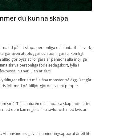
ommer du kunna skapa
na tid på att skapa personliga och fantasifulla verk,
ta gör även att bloggar och tidningar fullkomligt
ltid gör pysslet roligare är pennor i alla möjliga
a skriva personliga födelsedagskort, fylla i
åskpyssel nu när julen är slut?
ycklingar eller att måla fina mönster på ägg. Det går
is fyllt med påskliljor gjorda av tunt papper.
ora som små. Ta in naturen och anpassa skapandet efter
h med dem kan ni göra fina tavlor och med kvistar
. Att använda sig av en lamineringsapparat är ett lite