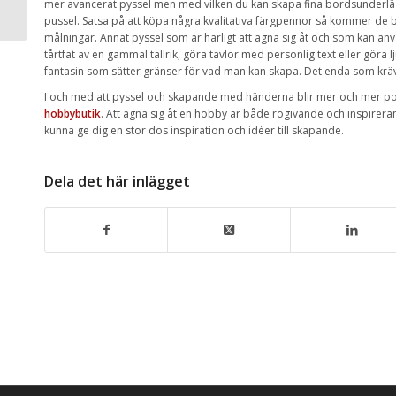
mer avancerat pyssel men med vilken du kan skapa fina bordsunderläg
online
pussel. Satsa på att köpa några kvalitativa färgpennor så kommer de 
målningar. Annat pyssel som är härligt att ägna sig åt och som kan anv
tårtfat av en gammal tallrik, göra tavlor med personlig text eller göra 
fantasin som sätter gränser för vad man kan skapa. Det enda som krävs
I och med att pyssel och skapande med händerna blir mer och mer popul
hobbybutik
. Att ägna sig åt en hobby är både rogivande och inspirer
kunna ge dig en stor dos inspiration och idéer till skapande.
Dela det här inlägget