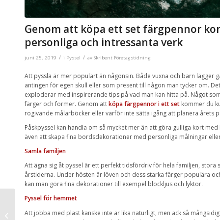
Genom att köpa ett set färgpennor k
personliga och intressanta verk
/
/
juni 25, 2019
i
Pyssel
av
Skribent Företagstidning
Att pyssla är mer populärt än någonsin. Både vuxna och barn lägger gär
antingen för egen skull eller som present till någon man tycker om. Det
exploderar med inspirerande tips på vad man kan hitta på. Något som al
färger och former. Genom att
köpa färgpennor i ett set
kommer du kunn
rogivande målarböcker eller varför inte sätta igång att planera årets p
Påskpyssel kan handla om så mycket mer än att göra gulliga kort med k
även att skapa fina bordsdekorationer med personliga målningar eller r
Samla familjen
Att ägna sig åt pyssel är ett perfekt tidsfördriv för hela familjen, st
årstiderna. Under hösten är löven och dess starka färger populära oc
kan man göra fina dekorationer till exempel blockljus och lyktor.
Pyssel för hemmet
Saker att ha i åtanke
Att jobba med plast kanske inte är lika naturligt, men ack så mångsidigt
när du ska boka frakt