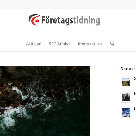
Artiklar
SEO Analys
Kontakta oss
Senast
S
N
L