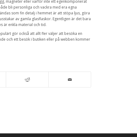
g, magneter eller varför inte ett egenkomponerat
både bli personliga och vackra med era egna
ändas som fin detalj i hemmet är att stöpa ljus, göra
ljusstakar av gamla glasflaskor. Egentligen är det bara
 är enkla material och tid.
ärt gör också att allt fler väljer att besöka en
ande och ett besök i butiken eller på webben kommer