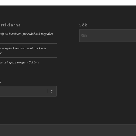
artiklarna
Sök
golf ett kundmöte, friskvård och träffsäker
s – upptäck nordisk metal, rock och
es
jälv och spara pengar – Takbyte
k