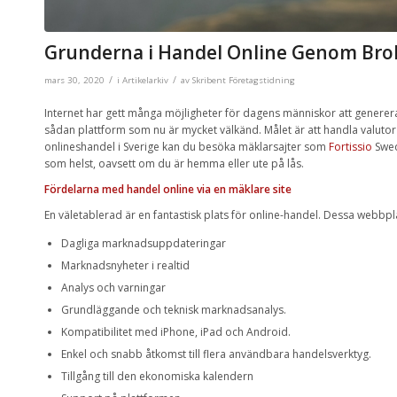
Grunderna i Handel Online Genom Bro
/
/
mars 30, 2020
i
Artikelarkiv
av
Skribent Företagstidning
Internet har gett många möjligheter för dagens människor att genere
sådan plattform som nu är mycket välkänd. Målet är att handla valutor el
onlineshandel i Sverige kan du besöka mäklarsajter som
Fortissio
Swede
som helst, oavsett om du är hemma eller ute på lås.
Fördelarna med handel online via en mäklare site
En väletablerad är en fantastisk plats för online-handel. Dessa webbpl
Dagliga marknadsuppdateringar
Marknadsnyheter i realtid
Analys och varningar
Grundläggande och teknisk marknadsanalys.
Kompatibilitet med iPhone, iPad och Android.
Enkel och snabb åtkomst till flera användbara handelsverktyg.
Tillgång till den ekonomiska kalendern