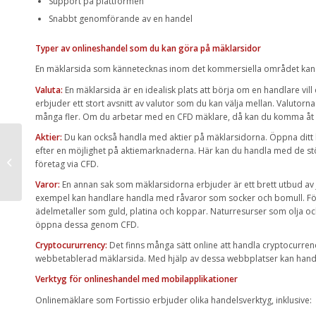
Support på plattformen
Snabbt genomförande av en handel
Typer av onlineshandel som du kan göra på mäklarsidor
En mäklarsida som kännetecknas inom det kommersiella området kan hj
Valuta:
En mäklarsida är en idealisk plats att börja om en handlare vi
erbjuder ett stort avsnitt av valutor som du kan välja mellan. Valutorn
många fler. Om du arbetar med en CFD mäklare, då kan du komma åt
Aktier:
Du kan också handla med aktier på mäklarsidorna. Öppna ditt
Vad är ett passivhus
efter en möjlighet på aktiemarknaderna. Här kan du handla med de störs
och varför är det bra
företag via CFD.
för miljön och
Varor:
En annan sak som mäklarsidorna erbjuder är ett brett utbud av
samhället?
exempel kan handlare handla med råvaror som socker och bomull. F
ädelmetaller som guld, platina och koppar. Naturresurser som olja o
öppna dessa genom CFD.
Cryptocururrency:
Det finns många sätt online att handla cryptocurrenci
webbetablerad mäklarsida. Med hjälp av dessa webbplatser kan handla
Verktyg för onlineshandel med mobilapplikationer
Onlinemäklare som Fortissio erbjuder olika handelsverktyg, inklusive: