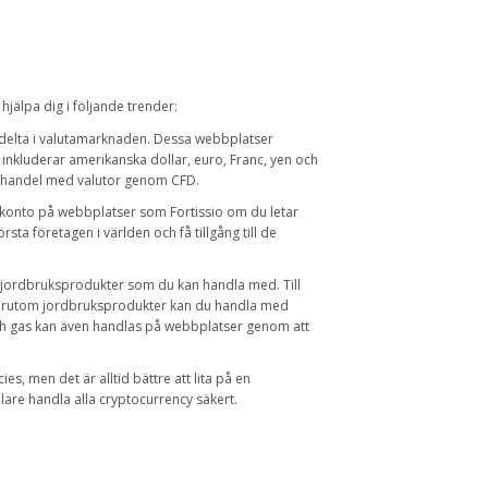
älpa dig i följande trender:
ll delta i valutamarknaden. Dessa webbplatser
a inkluderar amerikanska dollar, euro, Franc, yen och
 handel med valutor genom CFD.
 konto på webbplatser som Fortissio om du letar
ta företagen i världen och få tillgång till de
 jordbruksprodukter som du kan handla med. Till
örutom jordbruksprodukter kan du handla med
ch gas kan även handlas på webbplatser genom att
es, men det är alltid bättre att lita på en
re handla alla cryptocurrency säkert.