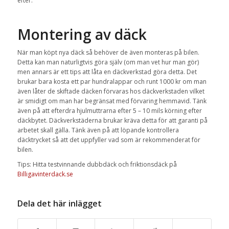
efter.
Montering av däck
När man köpt nya däck så behöver de även monteras på bilen.
Detta kan man naturligtvis göra själv (om man vet hur man gör)
men annars är ett tips att låta en däckverkstad göra detta. Det
brukar bara kosta ett par hundralappar och runt 1000 kr om man
även låter de skiftade däcken förvaras hos däckverkstaden vilket
är smidigt om man har begränsat med förvaring hemmavid. Tänk
även på att efterdra hjulmuttrarna efter 5 – 10 mils körning efter
däckbytet. Däckverkstäderna brukar kräva detta för att garanti på
arbetet skall gälla. Tänk även på att löpande kontrollera
däcktrycket så att det uppfyller vad som är rekommenderat för
bilen.
Tips: Hitta testvinnande dubbdäck och friktionsdäck på
Billigavinterdack.se
Dela det här inlägget