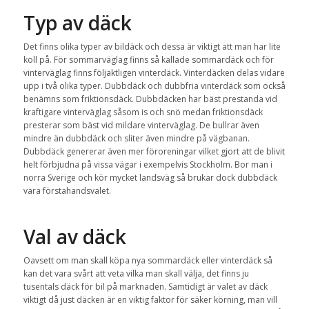
Typ av däck
Det finns olika typer av bildäck och dessa är viktigt att man har lite
koll på. För sommarväglag finns så kallade sommardäck och för
vinterväglag finns följaktligen vinterdäck. Vinterdäcken delas vidare
upp i två olika typer. Dubbdäck och dubbfria vinterdäck som också
benämns som friktionsdäck. Dubbdäcken har bäst prestanda vid
kraftigare vinterväglag såsom is och snö medan friktionsdäck
presterar som bäst vid mildare vinterväglag. De bullrar även
mindre än dubbdäck och sliter även mindre på vägbanan.
Dubbdäck genererar även mer föroreningar vilket gjort att de blivit
helt förbjudna på vissa vägar i exempelvis Stockholm. Bor man i
norra Sverige och kör mycket landsväg så brukar dock dubbdäck
vara förstahandsvalet.
Val av däck
Oavsett om man skall köpa nya sommardäck eller vinterdäck så
kan det vara svårt att veta vilka man skall välja, det finns ju
tusentals däck för bil på marknaden. Samtidigt är valet av däck
viktigt då just däcken är en viktig faktor för säker körning, man vill