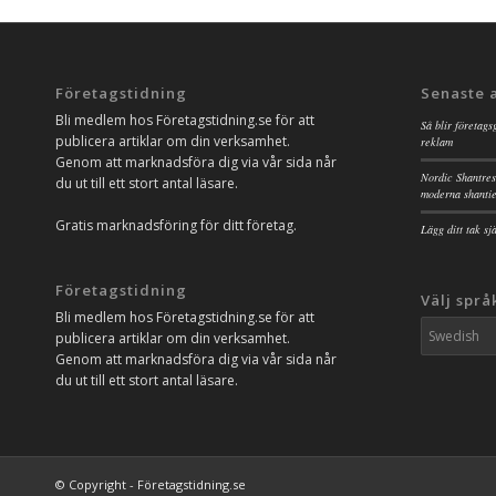
Företagstidning
Senaste 
Bli medlem hos Företagstidning.se för att
Så blir företags
publicera artiklar om din verksamhet.
reklam
Genom att marknadsföra dig via vår sida når
Nordic Shantres
du ut till ett stort antal läsare.
moderna shanti
Gratis marknadsföring för ditt företag.
Lägg ditt tak s
Företagstidning
Välj språ
Bli medlem hos Företagstidning.se för att
publicera artiklar om din verksamhet.
Genom att marknadsföra dig via vår sida når
du ut till ett stort antal läsare.
© Copyright - Företagstidning.se