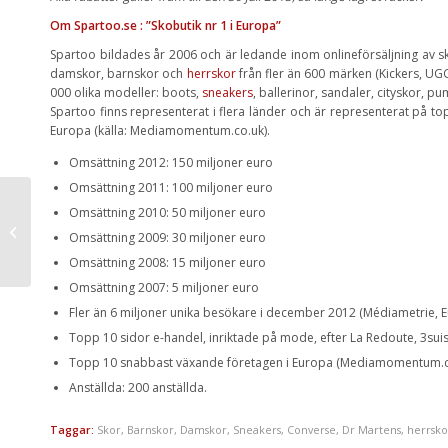
Om Spartoo.se : ”Skobutik nr 1 i Europa”
Spartoo bildades år 2006 och är ledande inom onlineförsäljning av 
damskor, barnskor och
herrskor
från fler än 600 märken (Kickers, UG
000 olika modeller: boots,
sneakers
, ballerinor, sandaler, cityskor, 
Spartoo finns representerat i flera länder och är representerat på t
Europa (källa: Mediamomentum.co.uk).
Omsättning 2012: 150 miljoner euro
Omsättning 2011: 100 miljoner euro
Omsättning 2010: 50 miljoner euro
Lägga nytt tak?
Omsättning 2009: 30 miljoner euro
Omsättning 2008: 15 miljoner euro
Omsättning 2007: 5 miljoner euro
Fler än 6 miljoner unika besökare i december 2012 (Médiametrie, E
Topp 10 sidor e-handel, inriktade på mode, efter La Redoute, 3sui
Topp 10 snabbast växande företagen i Europa (Mediamomentum.c
Anställda: 200 anställda.
Taggar:
Skor
,
Barnskor
,
Damskor
,
Sneakers
,
Converse
,
Dr Martens
,
herrsko