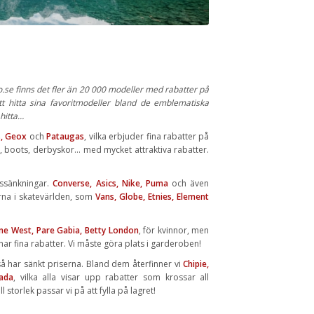
.se finns det fler än 20 000 modeller med rabatter på
t hitta sina favoritmodeller bland de emblematiska
 hitta…
s, Geox
och
Pataugas
, vilka erbjuder fina rabatter på
r, boots, derbyskor… med mycket attraktiva rabatter.
issänkningar.
Converse, Asics, Nike, Puma
och även
rna i skatevärlden, som
Vans, Globe, Etnies, Element
ine West, Pare Gabia, Betty London
, för kvinnor, men
har fina rabatter. Vi måste göra plats i garderoben!
å har sänkt priserna. Bland dem återfinner vi
Chipie,
ada
, vilka alla visar upp rabatter som krossar all
 storlek passar vi på att fylla på lagret!