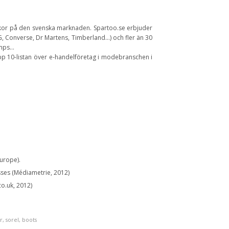
skor på den svenska marknaden. Spartoo.se erbjuder
G, Converse, Dr Martens, Timberland…) och fler än 30
pumps…
opp 10-listan över e-handelföretag i modebranschen i
urope).
sses (Médiametrie, 2012)
o.uk, 2012)
r
,
sorel
,
boots