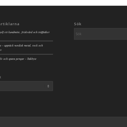
artiklarna
Sök
golf ett kundmöte, friskvård och träffsäker
s – upptäck nordisk metal, rock och
es
jälv och spara pengar – Takbyte
k