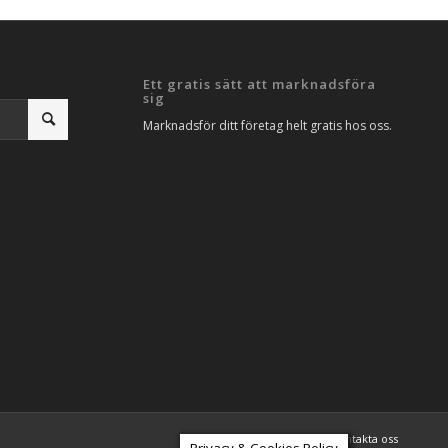
Ett gratis sätt att marknadsföra
sig
Marknadsför ditt företag helt gratis hos oss.
Artiklar
SEO Analys
Kontakta oss