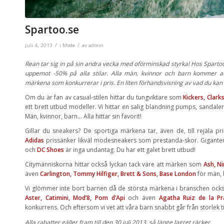
Spartoo.se
/
/
juli 4, 2013
i
Mode
av
admin
Rean tar sig in på sin andra vecka med oförminskad styrka! Hos Spartoo
uppemot -50% på alla stilar. Alla män, kvinnor och barn kommer at
märkena som konkurrerar i pris. En liten förhandsvisning av vad du kan
Om du är fan av casual-stilen hittar du tungviktare som
Kickers, Clark
ett brett utbud modeller. Vi hittar en salig blandning pumps, sandale
Män, kvinnor, barn… Alla hittar sin favorit!
Gillar du sneakers? De sportiga märkena tar, även de, till rejäla pr
Adidas
prissänker likväl modesneakers som prestanda-skor. Gigante
och
DC Shoes
är inga undantag. Du har ett galet brett utbud!
Citymänniskorna hittar också lyckan tack vare att märken som
Ash, N
även
Carlington, Tommy Hilfiger, Brett & Sons, Base London
för män, 
Vi glömmer inte bort barnen då de största märkena i branschen ocks
Aster, Catimini, Mod’8, Pom d’Api
och även
Agatha Ruiz de la Pr
konkurrens. Och eftersom vi vet att våra barn snabbt går från storlek till
Alla rabatter gäller fram till den 30 juli 2013, så länge lagret räcker.