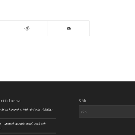
artiklarna
Sök
golf ett kundmöte, friskvård och träffsäker
s – upptäck nordisk metal, rock och
es