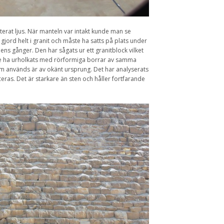
terat ljus. När manteln var intakt kunde man se
gjord helt i granit och måste ha satts på plats under
ens gånger. Den har sågats ur ett granitblock vilket
ste ha urholkats med rörformiga borrar av samma
m används är av okänt ursprung. Det har analyserats
as. Det är starkare än sten och håller fortfarande