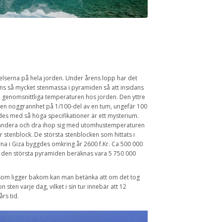
lserna på hela jorden. Under årens lopp har det
nns så mycket stenmassa i pyramiden så att insidans
 genomsnittliga temperaturen hos jorden. Den yttre
 en noggrannhet på 1/100-del av en tum, ungefär 100
ades med så höga specifikationer är ett mysterium.
xpandera och dra ihop sig med utomhustemperaturen
r stenblock. De största stenblocken som hittats i
rna i Giza byggdes omkring år 2600 f.Kr. Ca 500 000
 den största pyramiden beräknas vara 5 750 000
e som ligger bakom kan man betänka att om det tog
sten varje dag, vilket i sin tur innebär att 12
rs tid.