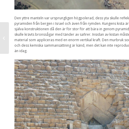
Den yttre manteln var ursprungligen högpolerad, dess yta skulle reflek
pyramiden från bergen i Israel och även från rymden. Kungens kista är 
själva konstruktionen då den är för stor för att bära in genom pyramid
Den nya vågen av
skulle krävts bronssågar med tänder av safirer. Insidan av kistan må
pyramidspel –
material som appliceras med en enorm vertikal kraft. Den murbruk so
Sanningen bakom
och dess kemiska sammansättning är känd, men det kan inte reproducer
bluffen!
än idag.