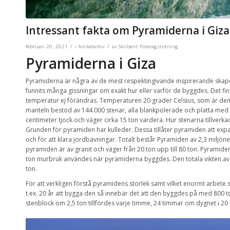
Intressant fakta om Pyramiderna i Giza
/
/
februari 20, 2021
i
Artikelarkiv
av
Skribent Företagstidning
Pyramiderna i Giza
Pyramiderna är några av de mest respektingivande inspirerande skape
funnits många gissningar om exakt hur eller varför de byggdes. Det fi
temperatur ej förändras. Temperaturen 20 grader Celsius, som är den
manteln bestod av 144.000 stenar, alla blankpolerade och platta med
centimeter tjock och väger cirka 15 ton vardera. Hur stenarna tillverk
Grunden för pyramiden har kulleder. Dessa tillåter pyramiden att e
och för att klara jordbävningar. Totalt består Pyramiden av 2,3 miljone
pyramiden är av granit och väger från 20 ton upp till 80 ton. Pyramide
ton murbruk användes när pyramiderna byggdes. Den totala vikten av
ton.
För att verkligen förstå pyramidens storlek samt vilket enormt arbet
t.ex. 20 år att bygga den så innebär det att den byggdes på med 800 ton 
stenblock om 2,5 ton tillfördes varje timme, 24 timmar om dygnet i 20 å