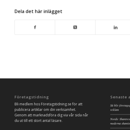
Dela det här inlägget
Företagstidning
Senaste 
Bli medlem hos Företagstidning.se för att
Så blir företags
publicera artiklar om din verksamhet.
reklam
Genom att marknadsföra dig via vår sida når
Nordic Shantres
du ut till ett stort antal läsare.
moderna shanti