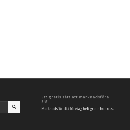
Ett gratis sätt att marknadsföra
sig
Marknadsför ditt företag helt gratis hos oss.