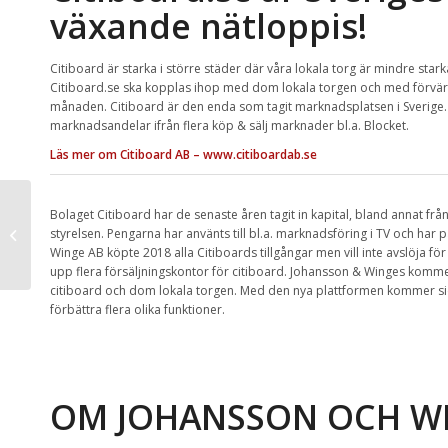
växande nätloppis!
Citiboard är starka i större städer där våra lokala torg är mindre star
Citiboard.se ska kopplas ihop med dom lokala torgen och med förvärvet 
månaden. Citiboard är den enda som tagit marknadsplatsen i Sverige. 
marknadsandelar ifrån flera köp & sälj marknader bl.a. Blocket.
Läs mer om Citiboard AB – www.citiboardab.se
Bolaget Citiboard har de senaste åren tagit in kapital, bland annat f
Vill du också bygga
styrelsen. Pengarna har använts till bl.a. marknadsföring i TV och har 
pool hemma?
Winge AB köpte 2018 alla Citiboards tillgångar men vill inte avslöja
upp flera försäljningskontor för citiboard. Johansson & Winges komme
citiboard och dom lokala torgen. Med den nya plattformen kommer si
förbättra flera olika funktioner.
OM JOHANSSON OCH W