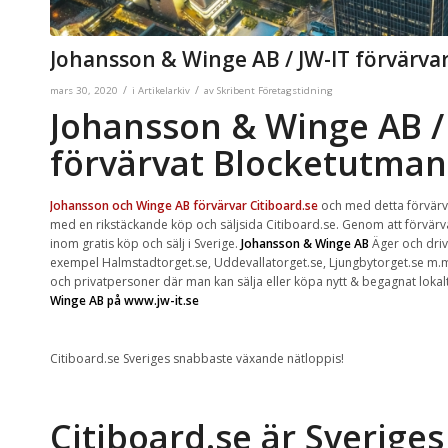
Johansson & Winge AB / JW-IT förvärvar
/
/
mars 30, 2020
i
Artikelarkiv
av
Skribent Företagstidning
Johansson & Winge AB /
förvärvat Blocketutman
Johansson och Winge AB förvärvar Citiboard.se
och med detta förvärv 
med en rikstäckande köp och säljsida Citiboard.se. Genom att förvärva
inom gratis köp och sälj i Sverige.
Johansson & Winge AB
Äger och driv
exempel Halmstadtorget.se, Uddevallatorget.se, Ljungbytorget.se m.m.
och privatpersoner där man kan sälja eller köpa nytt & begagnat lokalt
Winge AB på
www.jw-it.se
Citiboard.se Sveriges snabbaste växande nätloppis!
Citiboard.se är Sverige