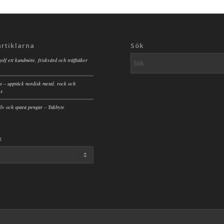
artiklarna
Sök
golf ett kundmöte, friskvård och träffsäker
s – upptäck nordisk metal, rock och
es
jälv och spara pengar – Takbyte
k