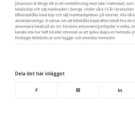
Johansson & Winge AB är ett medieföretag med säte i Halmstad, so
lokala köp och sälj marknaden i Sverige. Under våra 13 år i branschen ha
tillhandahålla lokal köp och sälj marknadsplatser på internet. Alla våra
användarvänliga. Vi värnar om att bibehålla köpkraften lokalt hos de 
annonsera lokalt på sin ort. Förutom annonsering erbjuder vi enkla, s
kanske inte har haft tid eller intresset av att själva skapa en hemsida
företaget Webbolo.se som bygger och utvecklar hemsidor.
Dela det här inlägget