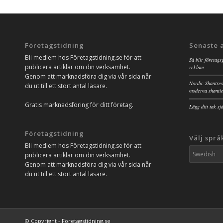
Företagstidning
Senaste 
Bli medlem hos Företagstidning.se för att
Så blir företags
publicera artiklar om din verksamhet.
reklam
Genom att marknadsföra dig via vår sida når
Nordic Shantres
du ut till ett stort antal läsare.
moderna shanti
Gratis marknadsföring för ditt företag.
Lägg ditt tak s
Företagstidning
Välj språ
Bli medlem hos Företagstidning.se för att
publicera artiklar om din verksamhet.
Genom att marknadsföra dig via vår sida når
du ut till ett stort antal läsare.
© Copyright - Företagstidning.se