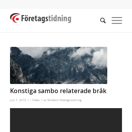
Konstiga sambo relaterade bråk
/
/
juli 7, 2015
i
Video
av
Skribent Företagstidning