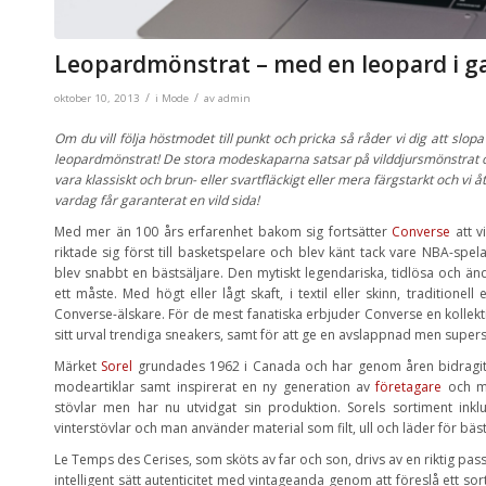
Leopardmönstrat – med en leopard i g
/
/
oktober 10, 2013
i
Mode
av
admin
Om du vill följa höstmodet till punkt och pricka så råder vi dig att slopa
leopardmönstrat! De stora modeskaparna satsar på vilddjursmönstrat oc
vara klassiskt och brun- eller svartfläckigt eller mera färgstarkt och v
vardag får garanterat en vild sida!
Med mer än 100 års erfarenhet bakom sig fortsätter
Converse
att v
riktade sig först till basketspelare och blev känt tack vare NBA-sp
blev snabbt en bästsäljare. Den mytiskt legendariska, tidlösa och ä
ett måste. Med högt eller lågt skaft, i textil eller skinn, traditionell
Converse-älskare. För de mest fanatiska erbjuder Converse en kollektion
sitt urval trendiga sneakers, samt för att ge en avslappnad men supersn
Märket
Sorel
grundades 1962 i Canada och har genom åren bidragit 
modeartiklar samt inspirerat en ny generation av
företagare
och mo
stövlar men har nu utvidgat sin produktion. Sorels sortiment ink
vinterstövlar och man använder material som filt, ull och läder för bästa 
Le Temps des Cerises, som sköts av far och son, drivs av en riktig pas
intelligent sätt autenticitet med vintageanda genom att föreslå ett sort