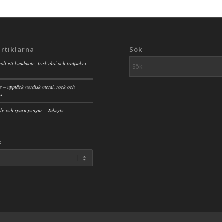
artiklarna
Sök
golf ett kundmöte, friskvård och träffsäker
s – upptäck nordisk metal, rock och
es
jälv och spara pengar – Takbyte
k