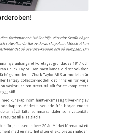
arderoben!
 dina fördomar och istället följa vårt råd: Skaffa något
h catwalken är full av deras skapelser. Mönstret kan
i återfinner det på oversize-kappan och på pumpsen. Din
inna nya anhängare! Företaget grundades 1917 och
elaren Chuck Taylor. Den mest kända old school-skon
ndå högst moderna Chuck Taylor All Star-modellen är
 eller fantasy collector-modell: det finns en för varje
 väskor i en ren street-stil. Allt för att komplettera
ygg stil!
med kunskap inom hantverksmässig tillverkning av
deskapare. Märket tillverkade från början endast
luderar såväl lätta sommarsandaler som vattentäta
resultat till allas glädje.
sion för jeans sedan över 20 år. Märket förenar på ett
iment med en naturligt sliten effekt, precis i nutiden.