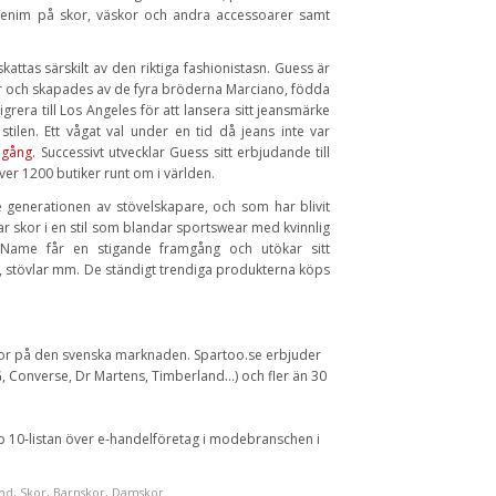
denim på skor, väskor och andra accessoarer samt
ttas särskilt av den riktiga fashionistasn. Guess är
 och skapades av de fyra bröderna Marciano, födda
rera till Los Angeles för att lansera sitt jeansmärke
en. Ett vågat val under en tid då jeans inte var
mgång
. Successivt utvecklar Guess sitt erbjudande till
ver 1200 butiker runt om i världen.
enerationen av stövelskapare, och som har blivit
ar skor i en stil som blandar sportswear med kvinnlig
Name får en stigande framgång och utökar sitt
, stövlar mm. De ständigt trendiga produkterna köps
kor på den svenska marknaden. Spartoo.se erbjuder
, Converse, Dr Martens, Timberland…) och fler än 30
pp 10-listan över e-handelföretag i modebranschen i
nd
,
Skor
,
Barnskor
,
Damskor