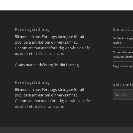
Företagstidning
Senaste 
Bli medlem hos Företagstidning.se för att
Så blir företags
publicera artiklar om din verksamhet.
reklam
Genom att marknadsföra dig via vår sida når
Nordic Shantres
du ut till ett stort antal läsare.
moderna shanti
Gratis marknadsföring för ditt företag.
Lägg ditt tak s
Företagstidning
Välj språ
Bli medlem hos Företagstidning.se för att
publicera artiklar om din verksamhet.
Genom att marknadsföra dig via vår sida når
du ut till ett stort antal läsare.