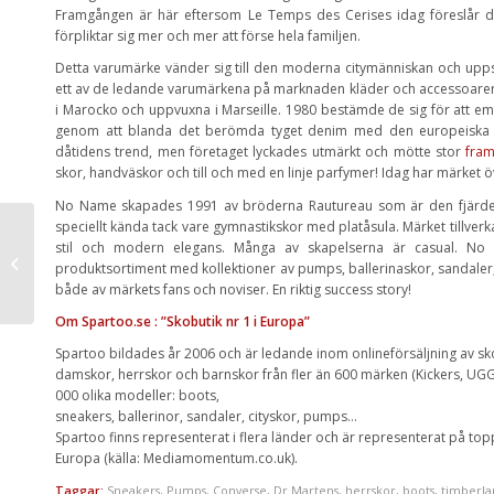
Framgången är här eftersom Le Temps des Cerises idag föreslår 
förpliktar sig mer och mer att förse hela familjen.
Detta varumärke vänder sig till den moderna citymänniskan och uppska
ett av de ledande varumärkena på marknaden kläder och accessoarer
i Marocko och uppvuxna i Marseille. 1980 bestämde de sig för att emig
genom att blanda det berömda tyget denim med den europeiska stil
dåtidens trend, men företaget lyckades utmärkt och mötte stor
fra
skor, handväskor och till och med en linje parfymer! Idag har märket ö
No Name skapades 1991 av bröderna Rautureau som är den fjärde g
speciellt kända tack vare gymnastikskor med platåsula. Märket tillverk
Va’ kul att det regnar –
stil och modern elegans. Många av skapelserna är casual. No 
på med
produktsortiment med kollektioner av pumps, ballerinaskor, sandaler
gummistövlarna!
både av märkets fans och noviser. En riktig success story!
Om Spartoo.se : ”Skobutik nr 1 i Europa”
Spartoo bildades år 2006 och är ledande inom onlineförsäljning av s
damskor, herrskor och barnskor från fler än 600 märken (Kickers, UGG
000 olika modeller: boots,
sneakers, ballerinor, sandaler, cityskor, pumps…
Spartoo finns representerat i flera länder och är representerat på to
Europa (källa: Mediamomentum.co.uk).
Taggar:
Sneakers
,
Pumps
,
Converse
,
Dr Martens
,
herrskor
,
boots
,
timberla