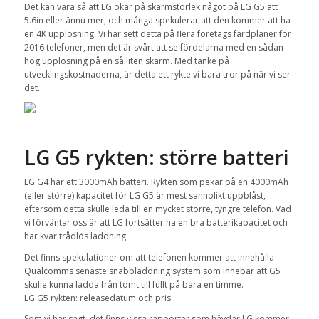
Det kan vara så att LG ökar på skärmstorlek något på LG G5 att
5.6in eller ännu mer, och många spekulerar att den kommer att ha
en 4K upplösning. Vi har sett detta på flera företags färdplaner för
2016 telefoner, men det är svårt att se fördelarna med en sådan
hög upplösning på en så liten skärm. Med tanke på
utvecklingskostnaderna, är detta ett rykte vi bara tror på när vi ser
det.
LG G5 rykten: större batteri
LG G4 har ett 3000mAh batteri. Rykten som pekar på en 4000mAh
(eller större) kapacitet för LG G5 är mest sannolikt uppblåst,
eftersom detta skulle leda till en mycket större, tyngre telefon. Vad
vi förväntar oss är att LG fortsätter ha en bra batterikapacitet och
har kvar trådlös laddning.
Det finns spekulationer om att telefonen kommer att innehålla
Qualcomms senaste snabbladdning system som innebär att G5
skulle kunna ladda från tomt till fullt på bara en timme.
LG G5 rykten: releasedatum och pris
Som vi har sagt, det finns vissa rapporter som hävdar LG kommer