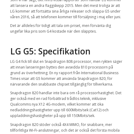
att lansera en andra flaggskepp 2015. Men det mest troliga är att
LG kommer att fortsätta sina årliga releaser och släppa G5 under
våren 2016, så att telefonen kommer till försäljning i maj eller juni.
Det är alldeles för tidigt att tala om priset, men förvänta dig
ungefär lika pris som G4 kostade när den släpptes.
LG G5: Specifikation
LG G4 fick till slut en Snapdragon 808 processor, men rykten säger
att innan lanseringen byttes den avsedda 810 processorn på
grund av överhettning. En ny rapport från International Business
Times visar att G5 kommer att använda Snapdragon 820, för
närvarande den snabbaste chipset tillgänglig för tillverkarna.
Snapdragon 820 handlar inte bara om rå processorhastighet. Det
ger också med en rad förbättrad trådlös teknik, inklusive
Qualcomms nya X12 4G-modem, vilket kommer att öka
nedladdningshastigheter upp till 600Mbits/sek (Cat12) och
uppladdningshastigheter på upp till 150Mbits/sek.
Snapdragon 820 stöder också 4X4 MIMO, för snabbare, mer
tillförlitliga Wi-Fi-anslutningar, och det är också det första mobila