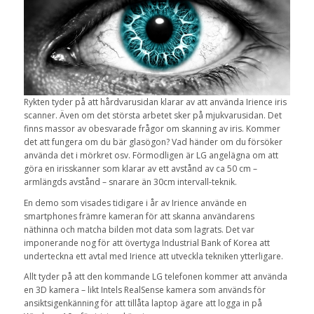
Rykten tyder på att hårdvarusidan klarar av att använda Irience iris
scanner. Även om det största arbetet sker på mjukvarusidan. Det
finns massor av obesvarade frågor om skanning av iris. Kommer
det att fungera om du bär glasögon? Vad händer om du försöker
använda det i mörkret osv. Förmodligen är LG angelägna om att
göra en irisskanner som klarar av ett avstånd av ca 50 cm –
armlängds avstånd – snarare än 30cm intervall-teknik.
En demo som visades tidigare i år av Irience använde en
smartphones främre kameran för att skanna användarens
näthinna och matcha bilden mot data som lagrats. Det var
imponerande nog för att övertyga Industrial Bank of Korea att
underteckna ett avtal med Irience att utveckla tekniken ytterligare.
Allt tyder på att den kommande LG telefonen kommer att använda
en 3D kamera – likt Intels RealSense kamera som används för
ansiktsigenkänning för att tillåta laptop ägare att logga in på