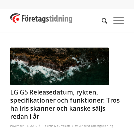
LG G5 Releasedatum, rykten,
specifikationer och funktioner: Tros
ha iris skanner och kanske säljs
redan i år
/
/
november 11, 2015
i
Telefon & surfplatta
av
Skribent Företagstidning