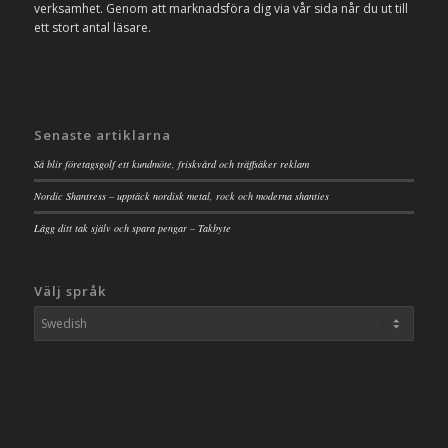
verksamhet. Genom att marknadsföra dig via vår sida når du ut till
ett stort antal läsare.
Senaste artiklarna
Så blir företagsgolf ett kundmöte, friskvård och träffsäker reklam
Nordic Shantress – upptäck nordisk metal, rock och moderna shanties
Lägg ditt tak själv och spara pengar – Takbyte
Välj språk