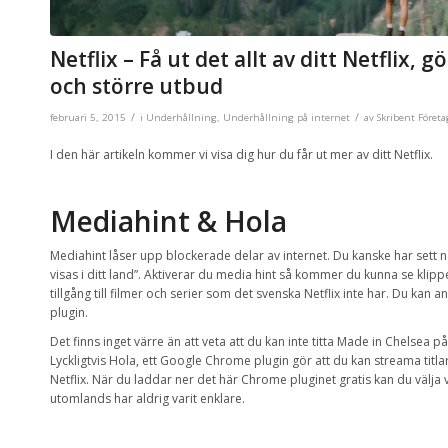
Netflix – Få ut det allt av ditt Netflix,
och större utbud
/
/
februari 5, 2015
i
Underhållning
,
Underhållning på internet
av
Skribent Föret
I den här artikeln kommer vi visa dig hur du får ut mer av ditt Netflix.
Mediahint & Hola
Mediahint låser upp blockerade delar av internet. Du kanske har sett nä
visas i ditt land”. Aktiverar du media hint så kommer du kunna se klip
tillgång till filmer och serier som det svenska Netflix inte har. Du kan
plugin.
Det finns inget värre än att veta att du kan inte titta Made in Chelsea p
Lyckligtvis Hola, ett Google Chrome plugin gör att du kan streama titlar 
Netflix. När du laddar ner det här Chrome pluginet gratis kan du välja vi
utomlands har aldrig varit enklare.