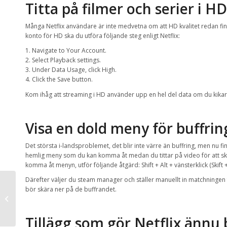
Titta på filmer och serier i HD
Många Netflix användare är inte medvetna om att HD kvalitet redan fin
konto för HD ska du utföra följande steg enligt Netflix:
1. Navigate to Your Account.
2. Select Playback settings.
3. Under Data Usage, click High.
4. Click the Save button.
Kom ihåg att streaming i HD använder upp en hel del data om du kikar 
Visa en dold meny för buffrin
Det största i-landsproblemet, det blir inte värre än buffring, men nu fi
hemlig meny som du kan komma åt medan du tittar på video för att sk
komma åt menyn, utför följande åtgärd: Shift + Alt + vänsterklick (Skift +
Därefter väljer du steam manager och ställer manuellt in matchningen
bör skära ner på de buffrandet.
Suddig logotyp – Köpa
logotyp
Tillägg som gör Netflix ännu 