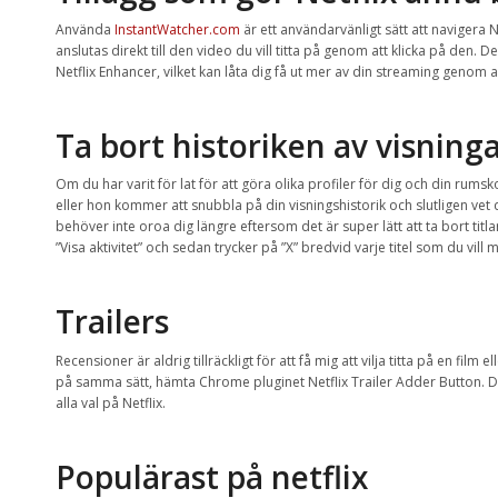
Använda
InstantWatcher.com
är ett användarvänligt sätt att navigera Ne
anslutas direkt till den video du vill titta på genom att klicka på den.
Netflix Enhancer, vilket kan låta dig få ut mer av din streaming genom at
Ta bort historiken av visning
Om du har varit för lat för att göra olika profiler för dig och din rumsk
eller hon kommer att snubbla på din visningshistorik och slutligen vet
behöver inte oroa dig längre eftersom det är super lätt att ta bort titlar f
”Visa aktivitet” och sedan trycker på ”X” bredvid varje titel som du vill
Trailers
Recensioner är aldrig tillräckligt för att få mig att vilja titta på en film e
på samma sätt, hämta Chrome pluginet Netflix Trailer Adder Button. Det
alla val på Netflix.
Populärast på netflix