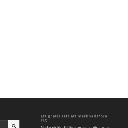
Ett gratis sätt att marknadsföra
sig
Marknadsför ditt företag helt gratis hos oss.