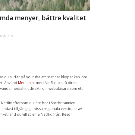
 gömda menyer, bättre kvalitet
agstidning
r du surfar på youtube att ”det här klippet kan inte
pet. Använd
Mediahint
med Netflix och få direkt
 använda mediahint direkt i din webbläsare som ett
å Netflix eftersom du inte bor i Storbritannien
endast tillgängligt i vissa regionala versioner av
lket land du vill strema Netflix ifrån. Resor