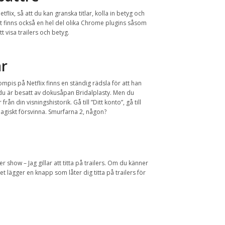
tflix, så att du kan granska titlar, kolla in betyg och
 Det finns också en hel del olika Chrome plugins såsom
t visa trailers och betyg.
ar
ompis på Netflix finns en ständig rädsla för att han
 du är besatt av dokusåpan Bridalplasty. Men du
rån din visningshistorik. Gå till ”Ditt konto”, gå till
 magiskt försvinna. Smurfarna 2, någon?
ller show – Jag gillar att titta på trailers. Om du känner
 lägger en knapp som låter dig titta på trailers för