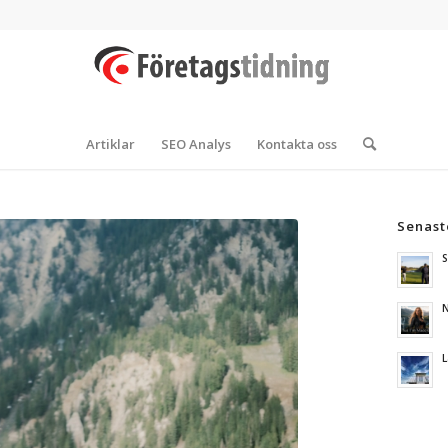
Artiklar
SEO Analys
Kontakta oss
Senast
S
N
L