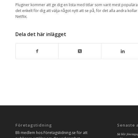
Pluginer kommer att ge dig en lista med titlar som varit mest populär
det enkelt för dig att välja något nytt att se på, för det alla andra kol
Netflix.
Dela det här inlägget
Företagstidning
Senaste 
Bli medlem hos Företagstidning.se för att
Så blir företags