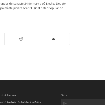
a under de senaste 24 timmarna på Netflix. Det gör
lar på måste ju vara bra? Pluginet heter Popular on
artiklarna
Sök
golf ett kundmöte, friskvård och träffsäker