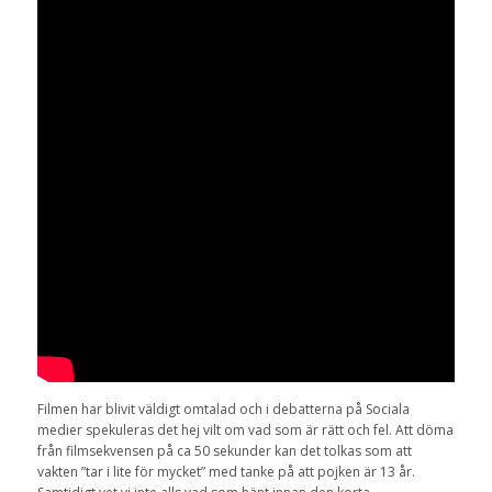
Filmen har blivit väldigt omtalad och i debatterna på Sociala
medier spekuleras det hej vilt om vad som är rätt och fel. Att döma
från filmsekvensen på ca 50 sekunder kan det tolkas som att
vakten ”tar i lite för mycket” med tanke på att pojken är 13 år.