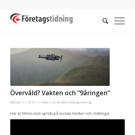
Övervåld? Vakten och ”9åringen”
/
/
februari 11, 2015
i
Video
av
Skribent Företagstidning
Här är filmen som sprids på sociala medier och i tidningar.