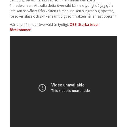
Samtidigt vet vi inte alls vad som hänt innan den korta
filmsekvensen. Att kalla detta övervåld känns otydligt då jag själv
inte kan se våldet från vakten i filmen. Pojken slingrar sig, spottar,
försöker slåss och skriker samtidigt som vakten håller fast pojken?
Här är en film där övervåld är tydligt,
OBS! Starka bilder
förekommer
.