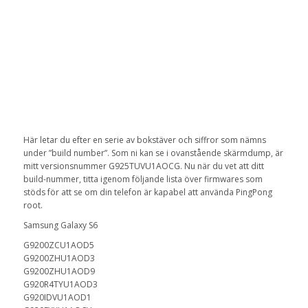
Här letar du efter en serie av bokstäver och siffror som nämns
under ”build number”. Som ni kan se i ovanstående skärmdump, är
mitt versionsnummer G925TUVU1AOCG. Nu när du vet att ditt
build-nummer, titta igenom följande lista över firmwares som
stöds för att se om din telefon är kapabel att använda PingPong
root.
Samsung Galaxy S6
G9200ZCU1AOD5
G9200ZHU1AOD3
G9200ZHU1AOD9
G920R4TYU1AOD3
G920IDVU1AOD1