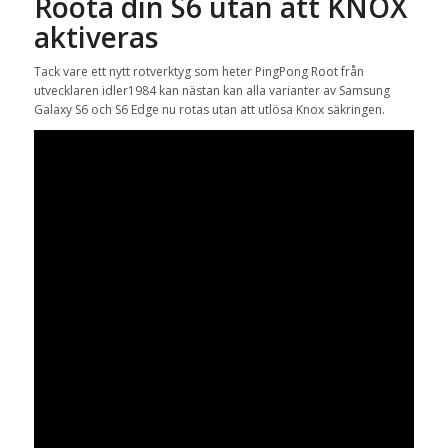
Roota din S6 utan att KNOX
aktiveras
Tack vare ett nytt rotverktyg som heter PingPong Root från
utvecklaren idler1984 kan nästan kan alla varianter av Samsung
Galaxy S6 och S6 Edge nu rotas utan att utlösa Knox säkringen.