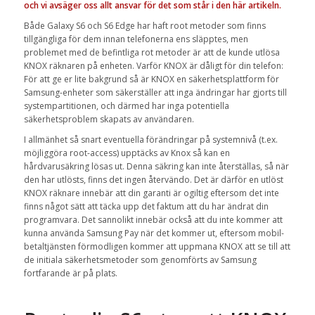
och vi avsäger oss allt ansvar för det som står i den här artikeln.
Både Galaxy S6 och S6 Edge har haft root metoder som finns
tillgängliga för dem innan telefonerna ens släpptes, men
problemet med de befintliga rot metoder är att de kunde utlösa
KNOX räknaren på enheten. Varför KNOX är dåligt för din telefon:
För att ge er lite bakgrund så är KNOX en säkerhetsplattform för
Samsung-enheter som säkerställer att inga ändringar har gjorts till
systempartitionen, och därmed har inga potentiella
säkerhetsproblem skapats av användaren.
I allmänhet så snart eventuella förändringar på systemnivå (t.ex.
möjliggöra root-access) upptäcks av Knox så kan en
hårdvarusäkring lösas ut. Denna säkring kan inte återställas, så när
den har utlösts, finns det ingen återvändo. Det är därför en utlöst
KNOX räknare innebär att din garanti är ogiltig eftersom det inte
finns något sätt att täcka upp det faktum att du har ändrat din
programvara. Det sannolikt innebär också att du inte kommer att
kunna använda Samsung Pay när det kommer ut, eftersom mobil-
betaltjänsten förmodligen kommer att uppmana KNOX att se till att
de initiala säkerhetsmetoder som genomförts av Samsung
fortfarande är på plats.