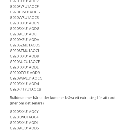
G920FXXU1AOCV
G920PVPU1AOCF
G920TUVU1AOCG
G920VVRU1AOC3
G920FXXU1AOBN
G920FXXU1AODG
G9209KEU1AOCI
G9209KEU1AODA
G9208ZMU1AOD5
G9208ZMU1AOCI
G920FXXU1AOD9
G920AUCU1AOCE
G920FXXU1AODE
G9200ZCU1AOD9
G920W8VLU1AOCG
G920FXXU1AOD4
G920R4TYU1AOCB
Buildnummer här under kommer kräva ett extra steg för att roota
(mer om det senare)
G920FXXU1AOCY
G920IDVU1AOC4
G920FXXU1AODI
G9209KEU1AOD5