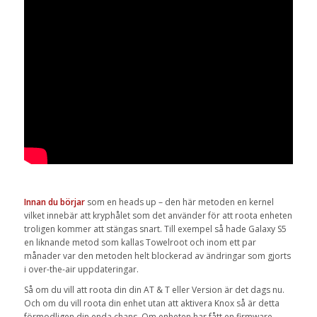
Innan du börjar
som en heads up – den här metoden en kernel
vilket innebär att kryphålet som det använder för att roota enheten
troligen kommer att stängas snart. Till exempel så hade Galaxy S5
en liknande metod som kallas Towelroot och inom ett par
månader var den metoden helt blockerad av ändringar som gjorts
i over-the-air uppdateringar.
Så om du vill att roota din din AT & T eller Version är det dags nu.
Och om du vill roota din enhet utan att aktivera Knox så är detta
förmodligen din enda chans. Om enheten har fått en firmware