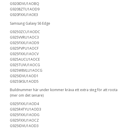
G920IDVU1AOBQ
G9208ZTU1AOD9
G920FXXU1AOE3
Samsung Galaxy S6 Edge
G9250ZCU1AODC
G925VVRU1AOC3
G925FXXU1AOD9
G925PVPU1AOCF
G925FXXU1AOCV
G925AUCU1AOCE
G925TUVU1AOCG
G925W8VLU1AOCG
G925IDVU1AOD1
G925SKSU1AOD5
Buildnummer här under kommer kräva ett extra steg för att roota
(mer om det senare)
G925FXXU1AOD4
G925R4TYU1AOD3
G925FXXU1AODG
G925FXXU1AOCZ
G925IDVU1AOD3