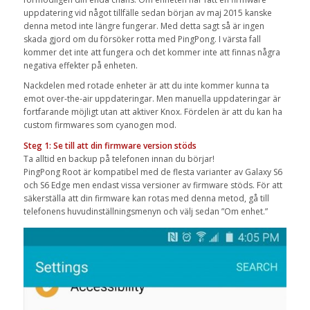
uppdatering vid något tillfälle sedan början av maj 2015 kanske
denna metod inte längre fungerar. Med detta sagt så är ingen
skada gjord om du försöker rotta med PingPong. I värsta fall
kommer det inte att fungera och det kommer inte att finnas några
negativa effekter på enheten.
Nackdelen med rotade enheter är att du inte kommer kunna ta
emot over-the-air uppdateringar. Men manuella uppdateringar är
fortfarande möjligt utan att aktiver Knox. Fördelen är att du kan ha
custom firmwares som cyanogen mod.
Steg 1: Se till att din firmware version stöds
Ta alltid en backup på telefonen innan du börjar!
PingPong Root är kompatibel med de flesta varianter av Galaxy S6
och S6 Edge men endast vissa versioner av firmware stöds. För att
säkerställa att din firmware kan rotas med denna metod, gå till
telefonens huvudinställningsmenyn och välj sedan ”Om enhet.”