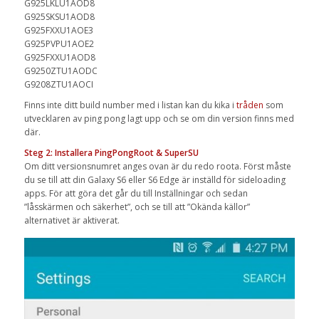
G925LKLU1AOD8
G925SKSU1AOD8
G925FXXU1AOE3
G925PVPU1AOE2
G925FXXU1AOD8
G9250ZTU1AODC
G9208ZTU1AOCI
Finns inte ditt build number med i listan kan du kika i
tråden
som
utvecklaren av ping pong lagt upp och se om din version finns med
där.
Steg 2: Installera PingPongRoot & SuperSU
Om ditt versionsnumret anges ovan är du redo roota. Först måste
du se till att din Galaxy S6 eller S6 Edge är inställd för sideloading
apps. För att göra det går du till Inställningar och sedan
”låsskärmen och säkerhet”, och se till att ”Okända källor”
alternativet är aktiverat.