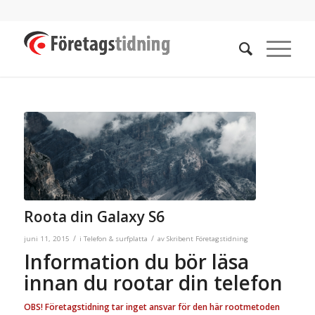
Roota din Galaxy S6
/
/
juni 11, 2015
i
Telefon & surfplatta
av
Skribent Företagstidning
Information du bör läsa
innan du rootar din telefon
OBS! Företagstidning tar inget ansvar för den här rootmetoden