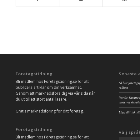
Företagstidning
Senaste 
Bli medlem hos Företagstidning.se för att
Så blir företags
publicera artiklar om din verksamhet.
reklam
Genom att marknadsföra dig via vår sida når
Nordic Shantres
du ut till ett stort antal läsare.
moderna shanti
Gratis marknadsföring för ditt företag.
Lägg ditt tak s
Företagstidning
Välj språ
Bli medlem hos Företagstidning.se för att