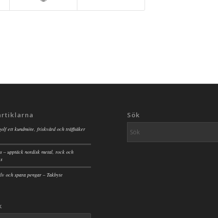
artiklarna
Sök
golf ett kundmöte, friskvård och träffsäker
s – upptäck nordisk metal, rock och
es
jälv och spara pengar – Takbyte
k