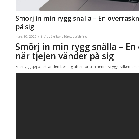
Smörj in min rygg snälla – En överrask
på sig
/
/
mars 30, 2020
i
av
Skribent Företagstidning
Smörj in min rygg snälla – En
när tjejen vänder på sig
En snygg tjej på stranden ber dig att smörja in hennes rygg- vilken dröm?