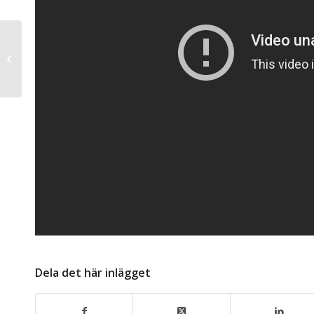
Oneplus two – En
smartphone att räkna
med
Dela det här inlägget