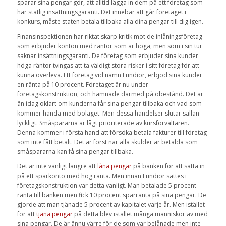
sparar sina pengar gör, att alltid lägga in dem på ett företag som
har statlig insättningsgaranti. Det innebär att går företaget i
konkurs, måste staten betala tillbaka alla dina pengar till dig igen.
Finansinspektionen har riktat skarp kritik mot de inlåningsföretag
som erbjuder konton med räntor som är höga, men som i sin tur
saknar insättningsgaranti. De företag som erbjuder sina kunder
höga räntor tvingas att ta väldigt stora risker i sitt företag för att
kunna överleva. Ett företag vid namn Fundior, erbjöd sina kunder
en ränta på 10 procent. Företaget är nu under
företagskonstruktion, och hamnade därmed på obestånd. Det är
än idag oklart om kunderna får sina pengar tillbaka och vad som
kommer hända med bolaget. Men dessa händelser slutar sällan
lyckligt. Småspararna är lågt prioriterade av kursförvaltaren.
Denna kommer i första hand att försöka betala fakturer till företag
som inte fått betalt. Det är först när alla skulder är betalda som
småspararna kan få sina pengar tillbaka.
Det är inte vanligt längre att
låna pengar
på banken för att sätta in
på ett sparkonto med hög ränta. Men innan Fundior sattes i
företagskonstruktion var detta vanligt. Man betalade 5 procent
ränta till banken men fick 10 procent sparränta på sina pengar. De
gjorde att man tjänade 5 procent av kapitalet varje år. Men istället
för att
tjäna pengar
på detta blev istället många människor av med
sina pengar. De är ännu värre för de som var belånade men inte