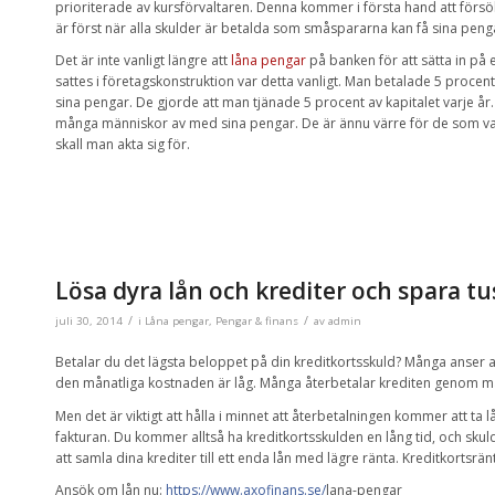
prioriterade av kursförvaltaren. Denna kommer i första hand att försöka 
är först när alla skulder är betalda som småspararna kan få sina penga
Det är inte vanligt längre att
låna pengar
på banken för att sätta in på
sattes i företagskonstruktion var detta vanligt. Man betalade 5 procen
sina pengar. De gjorde att man tjänade 5 procent av kapitalet varje år. 
många människor av med sina pengar. De är ännu värre för de som va
skall man akta sig för.
Lösa dyra lån och krediter och spara t
/
/
juli 30, 2014
i
Låna pengar
,
Pengar & finans
av
admin
Betalar du det lägsta beloppet på din kreditkortsskuld? Många anser at
den månatliga kostnaden är låg. Många återbetalar krediten
genom mån
Men det är viktigt att hålla i minnet att återbetalningen kommer att t
fakturan. Du kommer alltså ha kreditkortsskulden en lång tid, och skul
att samla dina krediter till ett enda lån med lägre ränta. Kreditkortsrän
Ansök om lån nu:
https://www.axofinans.se/
lana-pengar