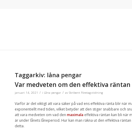
Taggarkiv:
låna pengar
Var medveten om den effektiva räntan 
/
/
januari 14, 2021
i
Låna pengar
av
Skribent Företagstidning
Varför är det viktigt att vara säker på vad ens effektiva ränta blir när 
exponentiellt med tiden, vilket betyder att den stiger snabbare och sn
att vara medveten om vad den
maximala
effektiva räntan kan bli när 
är under lånets låneperiod. Hur kan man räkna ut den effektiva räntan 
detta.