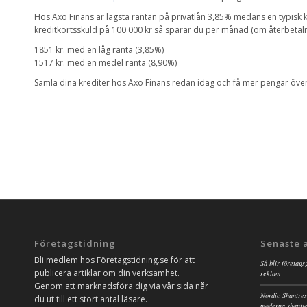
Hos Axo Finans är lägsta räntan på privatlån 3,85% medans en typisk 
kreditkortsskuld på 100 000 kr så sparar du per månad (om återbetalni
1851 kr. med en låg ränta (3,85%)
1517 kr. med en medel ränta (8,90%)
Samla dina krediter hos Axo Finans redan idag och få mer pengar öve
Företagstidning
Senaste 
Bli medlem hos Företagstidning.se för att
Så blir företags
publicera artiklar om din verksamhet.
reklam
Genom att marknadsföra dig via vår sida når
Nordic Shantres
du ut till ett stort antal läsare.
moderna shanti