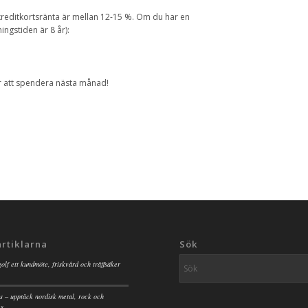
kreditkortsränta är mellan 12-15 %. Om du har en
ngstiden är 8 år):
r att spendera nästa månad!
artiklarna
Sök
golf ett kundmöte, friskvård och träffsäker
s – upptäck nordisk metal, rock och
es