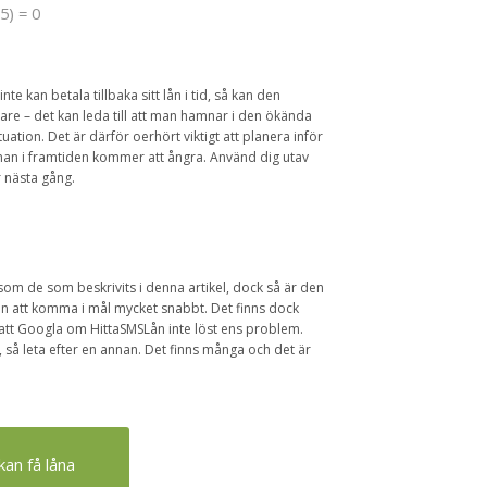
5) = 0
e kan betala tillbaka sitt lån i tid, så kan den
re – det kan leda till att man hamnar i den ökända
ituation. Det är därför oerhört viktigt att planera inför
 man i framtiden kommer att ångra. Använd dig utav
r nästa gång.
som de som beskrivits i denna artikel, dock så är den
en att komma i mål mycket snabbt. Det finns dock
tt Googla om HittaSMSLån inte löst ens problem.
, så leta efter en annan. Det finns många och det är
an få låna