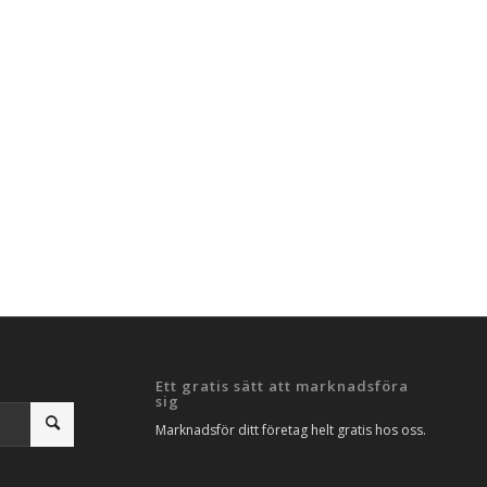
Ett gratis sätt att marknadsföra
sig
Marknadsför ditt företag helt gratis hos oss.