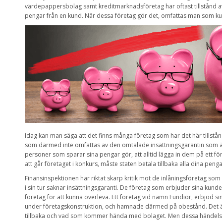
värdepappersbolag samt kreditmarknadsföretag har oftast tillstånd a
pengar från en kund. När dessa företag gör det, omfattas man som ku
Idag kan man säga att det finns många företag som har det här tillst
som därmed inte omfattas av den omtalade insättningsgarantin som är 
personer som sparar sina pengar gör, att alltid lägga in dem på ett för
att går företaget i konkurs, måste staten betala tillbaka alla dina pengar 
Finansinspektionen har riktat skarp kritik mot de inlåningsföretag 
i sin tur saknar insättningsgaranti. De företag som erbjuder sina kunder 
företag för att kunna överleva. Ett företag vid namn Fundior, erbjöd s
under företagskonstruktion, och hamnade därmed på obestånd. Det är
tillbaka och vad som kommer hända med bolaget. Men dessa händelser s