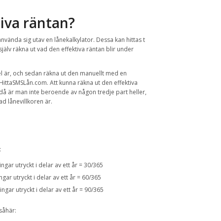
iva räntan?
 använda sig utav en lånekalkylator. Dessa kan hittas t
älv räkna ut vad den effektiva räntan blir under
el är, och sedan räkna ut den manuellt med en
HittaSMSLån.com. Att kunna räkna ut den effektiva
r då är man inte beroende av någon tredje part heller,
ad lånevillkoren är.
:
gar utryckt i delar av ett år = 30/365
ar utryckt i delar av ett år = 60/365
gar utryckt i delar av ett år = 90/365
såhär: