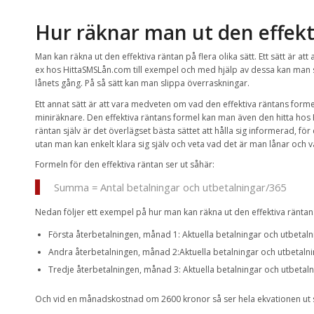
Hur räknar man ut den effekt
Man kan räkna ut den effektiva räntan på flera olika sätt. Ett sätt är att
ex hos HittaSMSLån.com till exempel och med hjälp av dessa kan man sj
lånets gång. På så sätt kan man slippa överraskningar.
Ett annat sätt är att vara medveten om vad den effektiva räntans form
miniräknare. Den effektiva räntans formel kan man även den hitta hos 
räntan själv är det överlägset bästa sättet att hålla sig informerad, fö
utan man kan enkelt klara sig själv och veta vad det är man lånar och v
Formeln för den effektiva räntan ser ut såhär:
Summa = Antal betalningar och utbetalningar/365
Nedan följer ett exempel på hur man kan räkna ut den effektiva räntan
Första återbetalningen, månad 1: Aktuella betalningar och utbetalnin
Andra återbetalningen, månad 2:Aktuella betalningar och utbetalning
Tredje återbetalningen, månad 3: Aktuella betalningar och utbetalnin
Och vid en månadskostnad om 2600 kronor så ser hela ekvationen ut 