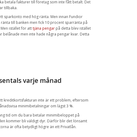
betala fakturer till företag som inte fått betalt. Det
r tillbaka.
 ett sparkonto med hög ränta. Men innan Fundior
t ränta till banken men fick 10 procent sparränta på
Men istället för att
tjäna pengar
på detta blev istället
r belånade men inte hade några pengar kvar. Detta
usentals varje månad
t kreditkortsfakturan inte är ett problem, eftersom
adsvisa minimibetalningar om lägst 3 %.
a lång tid om du bara betalar minimibeloppet på
den kommer bli väldigt dyr. Därför blir det lönsamt
torna är ofta betydligt högre än ett Privatlån.