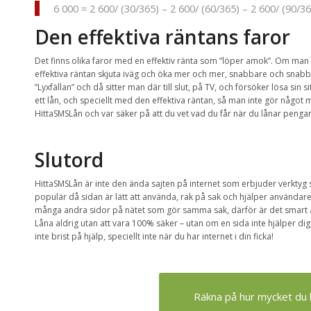
6 000 = 2 600/ (30/365) – 2 600/ (60/365) – 2 600/ (90/36
Den effektiva räntans faror
Det finns olika faror med en effektiv ränta som ”löper amok”. Om man int
effektiva räntan skjuta iväg och öka mer och mer, snabbare och snabba
”Lyxfällan” och då sitter man där till slut, på TV, och försöker lösa sin s
ett lån, och speciellt med den effektiva räntan, så man inte gör något
HittaSMSLån och var säker på att du vet vad du får när du lånar penga
Slutord
HittaSMSLån är inte den ända sajten på internet som erbjuder verktyg 
populär då sidan är lätt att använda, rak på sak och hjälper användar
många andra sidor på nätet som gör samma sak, därför är det smart a
Låna aldrig utan att vara 100% säker – utan om en sida inte hjälper dig
inte brist på hjälp, speciellt inte när du har internet i din ficka!
Räkna på hur mycket du k