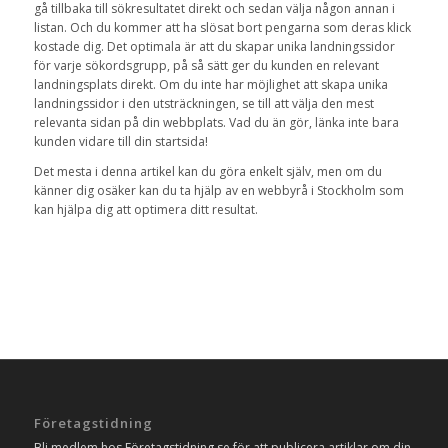
gå tillbaka till sökresultatet direkt och sedan välja någon annan i
listan. Och du kommer att ha slösat bort pengarna som deras klick
kostade dig. Det optimala är att du skapar unika landningssidor
för varje sökordsgrupp, på så sätt ger du kunden en relevant
landningsplats direkt. Om du inte har möjlighet att skapa unika
landningssidor i den utsträckningen, se till att välja den mest
relevanta sidan på din webbplats. Vad du än gör, länka inte bara
kunden vidare till din startsida!
Det mesta i denna artikel kan du göra enkelt själv, men om du
känner dig osäker kan du ta hjälp av en webbyrå i Stockholm som
kan hjälpa dig att optimera ditt resultat.
Företagstidning
Bli medlem hos Företagstidning.se för att publicera artiklar om din