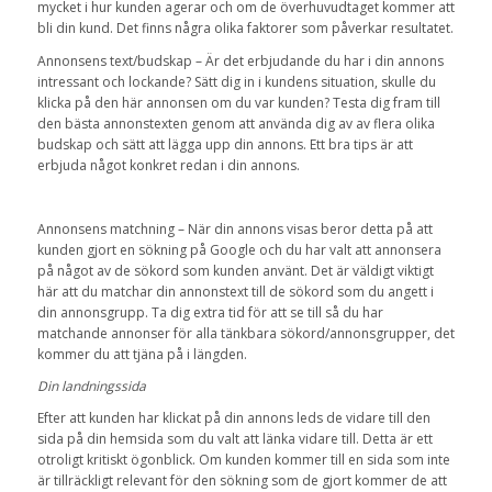
mycket i hur kunden agerar och om de överhuvudtaget kommer att
bli din kund. Det finns några olika faktorer som påverkar resultatet.
Annonsens text/budskap – Är det erbjudande du har i din annons
intressant och lockande? Sätt dig in i kundens situation, skulle du
klicka på den här annonsen om du var kunden? Testa dig fram till
den bästa annonstexten genom att använda dig av av flera olika
budskap och sätt att lägga upp din annons. Ett bra tips är att
erbjuda något konkret redan i din annons.
Annonsens matchning – När din annons visas beror detta på att
kunden gjort en sökning på Google och du har valt att annonsera
på något av de sökord som kunden använt. Det är väldigt viktigt
här att du matchar din annonstext till de sökord som du angett i
din annonsgrupp. Ta dig extra tid för att se till så du har
matchande annonser för alla tänkbara sökord/annonsgrupper, det
kommer du att tjäna på i längden.
Din landningssida
Efter att kunden har klickat på din annons leds de vidare till den
sida på din hemsida som du valt att länka vidare till. Detta är ett
otroligt kritiskt ögonblick. Om kunden kommer till en sida som inte
är tillräckligt relevant för den sökning som de gjort kommer de att