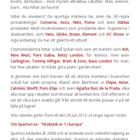
boots, derbyskor… med mycket attraktiva rabatter. Män, kvinnor,
barn… Alla hittar sin favorit!
Gillar du sneakers? De sportiga märkena tar, även de, till rejäla
prissänkningar.
Converse, Asics, Nike, Puma
och även
Adidas
prissänker likväl modesneakers som prestanda-skor. Giganterna i
skatevärlden, som
Vans, Globe, Etnies, Element
och
DC Shoes
är
inga undantag. Du har ett galet brett utbud!
Citymänniskorna hittar också lyckan tack vare att märken som
Ash,
Nine West, Pare Gabia, Betty London
, för kvinnor, men även
Carlington, Tommy Hilfiger, Brett & Sons, Base London
för män,
har fina rabatter. Vi måste göra plats i garderoben!
Vi glömmer inte bort barnen då de största märkena i branschen
också har sänkt priserna. Bland dem återfinner vi
Chipie, Aster,
Catimini, Mod’8, Pom d’Api
och även
Agatha Ruiz de la Prada
, vilka
alla visar upp rabatter som krossar all konkurrens. Och eftersom vi
vet att våra barn snabbt går från storlek till storlek passar vi på att
fylla på lagret!
Alla rabatter gäller fram till den 30 juli 2013, så länge lagret räcker.
Om Spartoo.se : ”Skobutik nr 1 i Europa”
Spartoo bildades år 2006 och är ledande inom onlineförsäljning av
skor på den svenska marknaden. Spartoo.se erbjuder damskor,