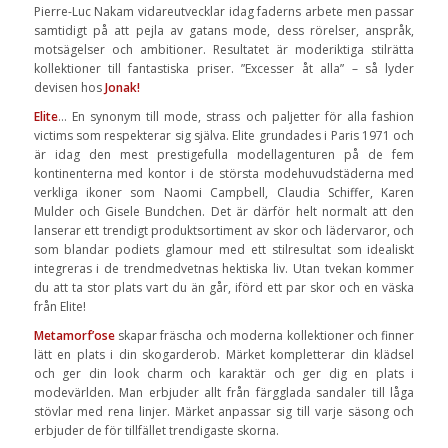
Pierre-Luc Nakam vidareutvecklar idag faderns arbete men passar
samtidigt på att pejla av gatans mode, dess rörelser, anspråk,
motsägelser och ambitioner. Resultatet är moderiktiga stilrätta
kollektioner till fantastiska priser. ”Excesser åt alla” – så lyder
devisen hos
Jonak!
Elite
… En synonym till mode, strass och paljetter för alla fashion
victims som respekterar sig själva. Elite grundades i Paris 1971 och
är idag den mest prestigefulla modellagenturen på de fem
kontinenterna med kontor i de största modehuvudstäderna med
verkliga ikoner som Naomi Campbell, Claudia Schiffer, Karen
Mulder och Gisele Bundchen. Det är därför helt normalt att den
lanserar ett trendigt produktsortiment av skor och lädervaror, och
som blandar podiets glamour med ett stilresultat som idealiskt
integreras i de trendmedvetnas hektiska liv. Utan tvekan kommer
du att ta stor plats vart du än går, iförd ett par skor och en väska
från Elite!
Metamorf’ose
skapar fräscha och moderna kollektioner och finner
lätt en plats i din skogarderob. Märket kompletterar din klädsel
och ger din look charm och karaktär och ger dig en plats i
modevärlden. Man erbjuder allt från färgglada sandaler till låga
stövlar med rena linjer. Märket anpassar sig till varje säsong och
erbjuder de för tillfället trendigaste skorna.