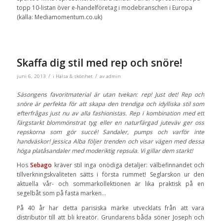
topp 10-listan över e-handelföretag i modebranschen i Europa
(källa: Mediamomentum.co.uk)
Skaffa dig stil med rep och snöre!
/
/
juni 6, 2013
i
Hälsa & skönhet
av
admin
Säsongens favoritmaterial är utan tvekan: rep! Just det! Rep och
snöre är perfekta för att skapa den trendiga och idylliska stil som
efterfrågas just nu av alla fashionistas. Rep i kombination med ett
färgstarkt blommönstrat tyg eller en naturfärgad juteväv ger oss
repskorna som gör succé! Sandaler, pumps och varför inte
handväskor! Jessica Alba följer trenden och visar vägen med dessa
höga platåsandaler med moderiktig repsula. Vi gillar dem starkt!
Hos
Sebago
kräver stil inga onödiga detaljer: välbefinnandet och
tillverkningskvaliteten sätts i första rummet! Seglarskon ur den
aktuella vår- och sommarkollektionen är lika praktisk på en
segelbåt som på fasta marken…
På 40 år har detta parisiska märke utvecklats från att vara
distributör till att bli kreatör. Grundarens båda söner Joseph och