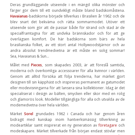
Deras grundläggande utseende i en mängd olika mönster och
färger gör dem till ett oundvikligt måste bland badskomåstena.
Havaianas
-badskorna började tillverkas i Brasilien år 1962 och de
blev snart det bekväma och rätta sommarmodet. Utöver ett
utseende som gör att de passar både för strand och stad är de
specialframtagna för att undvika brännskador och för att ge
överlägsen komfort. De här badskorna som bärs av hela
brasilianska folket, av ett stort antal Hollywoodstjärnor och av
andra absolut trendmedvetna är ett måste en solig sommar!
Sea, Havaianas & Sun…
Målet med
Pieces
, som skapades 2003, är att föreslå samtida,
moderna och överkomliga accessoarer för alla kvinnor i världen.
Genom att alltid försöka att följa trenderna, har märket gjort
designen till sin käpphäst och inspireras permanent av gatumodet
eller modevisningarna för att lansera sina kollektioner. Idag är det
specialiserat i design av bälten, smycken eller skor med en rolig
och glamorös look. Modeller tillgängliga för alla och utvalda av de
modemedvetna över hela världen.
Märket
Sorel
grundades 1962 i Canada och har genom åren
bidragit med kunskap inom hantverksmässig tillverkning av
modeartiklar samt inspirerat en ny generation av
företagare
och
modeskapare. Märket tillverkade från början endast stövlar men