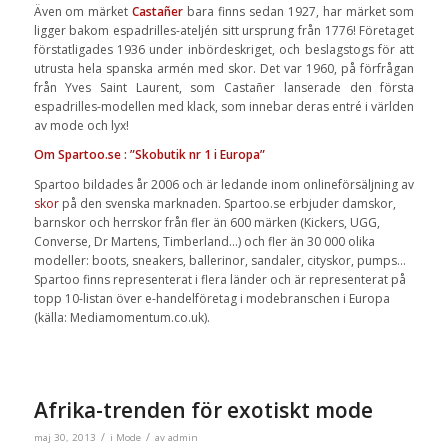
Även om märket
Castañer
bara finns sedan 1927, har märket som
ligger bakom espadrilles-ateljén sitt ursprung från 1776! Företaget
förstatligades 1936 under inbördeskriget, och beslagstogs för att
utrusta hela spanska armén med skor. Det var 1960, på förfrågan
från Yves Saint Laurent, som Castañer lanserade den första
espadrilles-modellen med klack, som innebar deras entré i världen
av mode och lyx!
Om Spartoo.se : ”Skobutik nr 1 i Europa”
Spartoo bildades år 2006 och är ledande inom onlineförsäljning av
skor
på den svenska marknaden. Spartoo.se erbjuder damskor,
barnskor och herrskor från fler än 600 märken (Kickers, UGG,
Converse, Dr Martens, Timberland…) och fler än 30 000 olika
modeller: boots, sneakers, ballerinor, sandaler, cityskor, pumps…
Spartoo finns representerat i flera länder och är representerat på
topp 10-listan över e-handelföretag i modebranschen i Europa
(källa: Mediamomentum.co.uk).
Afrika-trenden för exotiskt mode
/
/
maj 30, 2013
i
Mode
av
admin