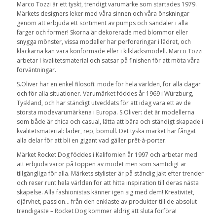
Marco Tozzi är ett tyskt, trendigt varumärke som startades 1979.
Märkets designers leker med våra sinnen och våra önskningar
genom att erbjuda ett sortiment av pumps och sandaler i alla
färger och former! Skorna är dekorerade med blommor eller
snygga mönster, vissa modeller har perforeringar i lädret, och
klackarna kan vara konformade eller i kilklacksmodell. Marco Tozzi
arbetar i kvalitetsmaterial och satsar på finishen för att möta våra
förväntningar.
S.Oliver har en enkel filosofi: mode för hela världen, för alla dagar
och för alla situationer. Varumärket föddes år 1969 i Würzburg,
Tyskland, och har ständigt utvecklats för att idag vara ett av de
största modevarumärkena i Europa. S.Oliver: det är modellerna
som både är chica och casual, lätta att bära och ständigt skapade i
kvalitetsmaterial: läder, rep, bomull. Det tyska märket har fångat
alla delar för att bli en gigant vad gäller prêt-à-porter.
Märket Rocket Dog föddes i Kalifornien år 1997 och arbetar med
att erbjuda varor på toppen av modet men som samtidigt är
tillgängliga för alla. Märkets stylister är på ständig jakt efter trender
och reser runt hela världen för att hitta inspiration till deras nästa
skapelse. Alla fashionistas känner igen sig med dem! Kreativitet,
djärvhet, passion… från den enklaste av produkter till de absolut
trendigaste – Rocket Dog kommer aldrig att sluta förföra!