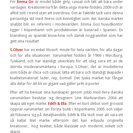
För
Emma Go
är modet både girly, casual och lätt att bära under
vardagen. Kreationerna från detta unga märke föddes 2009 och är
alltid sött i trend utan att överdriva. Det är faktiskt tack vare denna
personliga stil med finess och kvinnlighet som det danska märket
snabbt blir en referens i modevärlden. Emma Gos huvudkontor
ligger i Köpenhamn och produktionen är baserad i Spanien. En
blandning av spanskt know-how och dansk noggrannhet som har
gett sina resultat!
S.Oliver
har en enkel filosofi: mode för hela världen, för alla dagar
och för alla situationer. Varumärket föddes år 1969 i Würzburg,
Tyskland, och har ständigt utvecklats för att idag vara ett av de
största modevarumärkena i Europa. S.Oliver, det är modellerna
som både är chica och casual, lätta att bära och ständigt skapade i
kvalitetsmaterial: läder, rep, bomull. Det tyska märket har fångat
alla delar för att bli en gigant vad gäller prêt-à-porter.
Efter att ha bevisat sina kunskaper genom jobb med flera danska
varumärken beslutar sig designern Line Markvardsen 2004 att
skapa sitt eget märke:
Edith & Ella
. Efter en kort debut som grossist
öppnar varumärket sin första butik i Köpenhamn 2005 och väljer
att fokusera sig på detaljhandeln. Edith & Ella stolt över att vara ett
så kallat litet märke eftersom det kan erbjuda originella
kreationer, hög kvalitet, både klassiskt och modernt, enkelt och
djärvt.