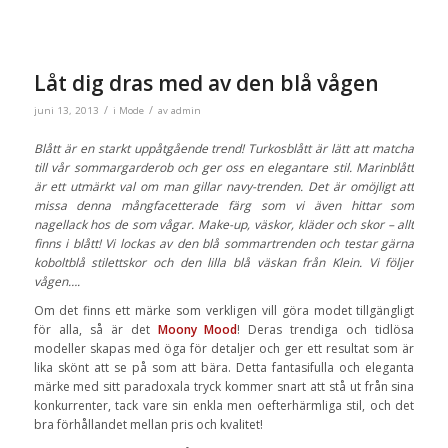
Låt dig dras med av den blå vågen
/
/
juni 13, 2013
i
Mode
av
admin
Blått är en starkt uppåtgående trend! Turkosblått är lätt att matcha
till vår sommargarderob och ger oss en elegantare stil. Marinblått
är ett utmärkt val om man gillar navy-trenden. Det är omöjligt att
missa denna mångfacetterade färg som vi även hittar som
nagellack hos de som vågar. Make-up, väskor, kläder och skor – allt
finns i blått! Vi lockas av den blå sommartrenden och testar gärna
koboltblå stilettskor och den lilla blå väskan från Klein. Vi följer
vågen….
Om det finns ett märke som verkligen vill göra modet tillgängligt
för alla, så är det
Moony Mood
! Deras trendiga och tidlösa
modeller skapas med öga för detaljer och ger ett resultat som är
lika skönt att se på som att bära. Detta fantasifulla och eleganta
märke med sitt paradoxala tryck kommer snart att stå ut från sina
konkurrenter, tack vare sin enkla men oefterhärmliga stil, och det
bra förhållandet mellan pris och kvalitet!