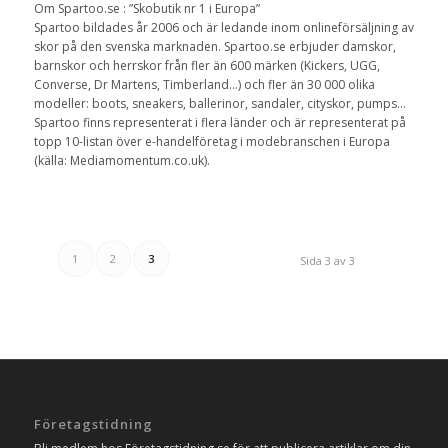
Om Spartoo.se : ”Skobutik nr 1 i Europa”
Spartoo bildades år 2006 och är ledande inom onlineförsäljning av
skor på den svenska marknaden. Spartoo.se erbjuder damskor,
barnskor och herrskor från fler än 600 märken (Kickers, UGG,
Converse, Dr Martens, Timberland…) och fler än 30 000 olika
modeller: boots, sneakers, ballerinor, sandaler, cityskor, pumps…
Spartoo finns representerat i flera länder och är representerat på
topp 10-listan över e-handelföretag i modebranschen i Europa
(källa: Mediamomentum.co.uk).
1
2
3
Sida 3 av 3
Företagstidning