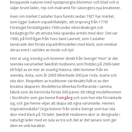
knoppande naturen med nyutsprungna blommor och blad och vi
väljer brunt läder, rep och makramé för säsongens nya kreationer.
Även om märket Castañer bara funnits sedan 1927 har märket,
som ligger bakom espadrillateljén, sitt ursprung från 1776!
Företaget förstatligades 1936 under inbördeskriget och
beslagtogs för att utrusta hela spanska armén med skor. Det var
1960, på förfrågan från Yves Saint Laurent, som Castañer
lanserade den första espadrillmodellen med klack, som innebar
deras entré i världen av mode och lyx!
Hon är ung, trendig och kommer direkt från Sverige! ”Hon” är det
svenska varumärket Swedish Hasbeens som föddes på 2000-talet
till följd av en mer än ovanlig historia. Idén kommer från en
svenska, Anita, som år 2003 tillverkade 300 par röda, svarta och
vita skor. Respekten av traditioner värdesätts fullt ut av den
kreativa skaparen. Modellerna tillverkas fortfarande i samma
fabrik som de berömda första 300 paren. Ett riktigt modefenomen
i Stockholm som gav henne
framgång
och som hon inte förväntade
sig, och gav henne viljan att skapa sitt egna varumärke. Hennes
inspirationskälla? Unga kvinnor från södra Sverige som bar vita
skor med klack på 70-talet. Swedish Hasbeens-skor är designade i
naturligt läder med en sula av trä och det är det senare som ger
dem en unik karaktär.