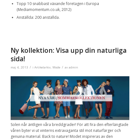
Topp 10 snabbast växande företagen i Europa
(Mediamomentum.co.uk, 2012)
Anställda: 200 anställda.
Ny kollektion: Visa upp din naturliga
sida!
/
/
maj 4, 2013
i
Artikelarkiv
,
Mode
av
admin
Solen når äntligen våra breddgrader! För att fira den efterlängtade
våren byter vi ut vinterns extravaganta stil mot naturfärger och
genuina material. Back to nature! Modet inspireras av den