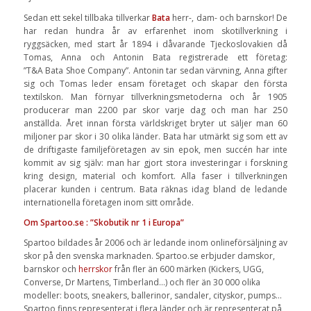
Sedan ett sekel tillbaka tillverkar
Bata
herr-, dam- och barnskor! De
har redan hundra år av erfarenhet inom skotillverkning i
ryggsäcken, med start år 1894 i dåvarande Tjeckoslovakien då
Tomas, Anna och Antonin Bata registrerade ett företag:
”T&A Bata Shoe Company”. Antonin tar sedan värvning, Anna gifter
sig och Tomas leder ensam företaget och skapar den första
textilskon. Man förnyar tillverkningsmetoderna och år 1905
producerar man 2200 par skor varje dag och man har 250
anställda. Året innan första världskriget bryter ut säljer man 60
miljoner par skor i 30 olika länder. Bata har utmärkt sig som ett av
de driftigaste familjeföretagen av sin epok, men succén har inte
kommit av sig själv: man har gjort stora investeringar i forskning
kring design, material och komfort. Alla faser i tillverkningen
placerar kunden i centrum. Bata räknas idag bland de ledande
internationella företagen inom sitt område.
Om Spartoo.se : ”Skobutik nr 1 i Europa”
Spartoo bildades år 2006 och är ledande inom onlineförsäljning av
skor på den svenska marknaden. Spartoo.se erbjuder damskor,
barnskor och
herrskor
från fler än 600 märken (Kickers, UGG,
Converse, Dr Martens, Timberland…) och fler än 30 000 olika
modeller: boots, sneakers, ballerinor, sandaler, cityskor, pumps…
Spartoo finns representerat i flera länder och är representerat på