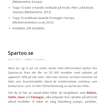
(Médiametrie, Europe).
Topp 10 sidor e-handel, inriktade på mode, efter La Redoute,
3suisses (Médiametrie, 2012)
Topp 10 snabbast växande företagen i Europa
(Mediamomentum.co.uk, 2012)
Anställda: 200 anställda.
Spartoo.se
/
/
juli 4, 2013
i
Mode
av
admin
Rean tar sig in på sin andra vecka med oförminskad styrka! Hos
Spartoo.se finns det fler än 20 000 modeller med rabatter på
uppemot -50% på alla stilar. Alla män, kvinnor och barn kommer att
hitta sina favoritmodeller bland de emblematiska märkena som
konkurrerar i pris. En liten förhandsvisning av vad du kan hitta…
Om du är fan av casual-stilen hittar du tungviktare som
Kickers,
Clarks, Geox
och
Pataugas
, vilka erbjuder fina rabatter på ett brett
utbud modeller. Vi hittar en salig blandning pumps, sandaler,