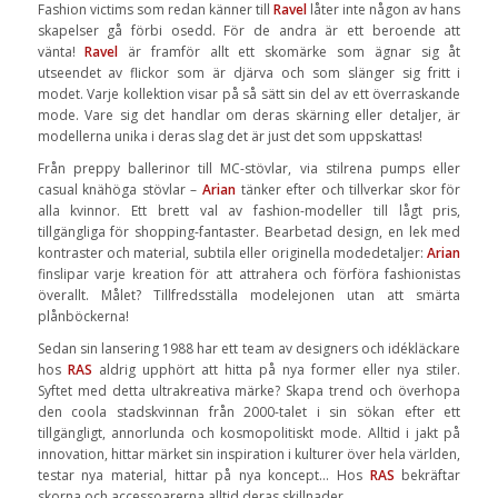
Fashion victims som redan känner till
Ravel
låter inte någon av hans
skapelser gå förbi osedd. För de andra är ett beroende att
vänta!
Ravel
är framför allt ett skomärke som ägnar sig åt
utseendet av flickor som är djärva och som slänger sig fritt i
modet. Varje kollektion visar på så sätt sin del av ett överraskande
mode. Vare sig det handlar om deras skärning eller detaljer, är
modellerna unika i deras slag det är just det som uppskattas!
Från preppy ballerinor till MC-stövlar, via stilrena pumps eller
casual knähöga stövlar –
Arian
tänker efter och tillverkar skor för
alla kvinnor. Ett brett val av fashion-modeller till lågt pris,
tillgängliga för shopping-fantaster. Bearbetad design, en lek med
kontraster och material, subtila eller originella modedetaljer:
Arian
finslipar varje kreation för att attrahera och förföra fashionistas
överallt. Målet? Tillfredsställa modelejonen utan att smärta
plånböckerna!
Sedan sin lansering 1988 har ett team av designers och idékläckare
hos
RAS
aldrig upphört att hitta på nya former eller nya stiler.
Syftet med detta ultrakreativa märke? Skapa trend och överhopa
den coola stadskvinnan från 2000-talet i sin sökan efter ett
tillgängligt, annorlunda och kosmopolitiskt mode. Alltid i jakt på
innovation, hittar märket sin inspiration i kulturer över hela världen,
testar nya material, hittar på nya koncept… Hos
RAS
bekräftar
skorna och accessoarerna alltid deras skillnader.