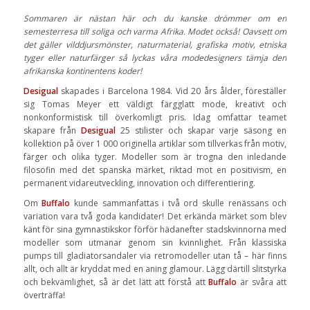
Sommaren är nästan här och du kanske drömmer om en
semesterresa till soliga och varma Afrika. Modet också! Oavsett om
det gäller vilddjursmönster, naturmaterial, grafiska motiv, etniska
tyger eller naturfärger så lyckas våra modedesigners tämja den
afrikanska kontinentens koder!
Desigual
skapades i Barcelona 1984. Vid 20 års ålder, föreställer
sig Tomas Meyer ett väldigt färgglatt mode, kreativt och
nonkonformistisk till överkomligt pris. Idag omfattar teamet
skapare från
Desigual
25 stilister och skapar varje säsong en
kollektion på över 1 000 originella artiklar som tillverkas från motiv,
färger och olika tyger. Modeller som är trogna den inledande
filosofin med det spanska märket, riktad mot en positivism, en
permanent vidareutveckling, innovation och differentiering.
Om
Buffalo
kunde sammanfattas i två ord skulle renässans och
variation vara två goda kandidater! Det erkända märket som blev
känt för sina gymnastikskor förför hädanefter stadskvinnorna med
modeller som utmanar genom sin kvinnlighet. Från klassiska
pumps till gladiatorsandaler via retromodeller utan tå – här finns
allt, och allt är kryddat med en aning glamour. Lägg därtill slitstyrka
och bekvämlighet, så är det lätt att förstå att
Buffalo
är svåra att
överträffa!