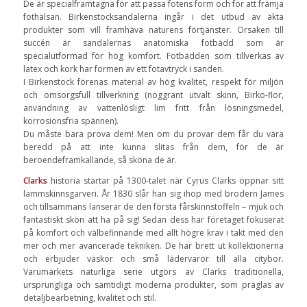
De är specialframtagna för att passa fotens form och för att främja
fothälsan. Birkenstocksandalerna ingår i det utbud av äkta
produkter som vill framhäva naturens förtjänster. Orsaken till
succén är sandalernas anatomiska fotbädd som är
specialutformad för hög komfort. Fotbädden som tillverkas av
latex och kork har formen av ett fotavtryck i sanden.
I Birkenstock förenas material av hög kvalitet, respekt för miljön
och omsorgsfull tillverkning (noggrant utvalt skinn, Birko-flor,
användning av vattenlösligt lim fritt från lösningsmedel,
korrosionsfria spännen).
Du måste bara prova dem! Men om du provar dem får du vara
beredd på att inte kunna slitas från dem, för de är
beroendeframkallande, så sköna de är.
Clarks
historia startar på 1300-talet när Cyrus Clarks öppnar sitt
lammskinnsgarveri. År 1830 slår han sig ihop med brodern James
och tillsammans lanserar de den första fårskinnstoffeln – mjuk och
fantastiskt skön att ha på sig! Sedan dess har företaget fokuserat
på komfort och välbefinnande med allt högre krav i takt med den
mer och mer avancerade tekniken. De har brett ut kollektionerna
och erbjuder väskor och små lädervaror till alla citybor.
Varumärkets naturliga serie utgörs av Clarks traditionella,
ursprungliga och samtidigt moderna produkter, som präglas av
detaljbearbetning, kvalitet och stil.