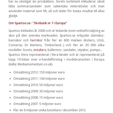
har nu utvidgat sin produktion. Sorels sortiment inkluderar såväl
lätta sommarsandaler som vattentäta vinterstövlar och man
använder material som filt, ull och läder för bästa resultat till allas
glädje.
Om Spartoo.se : ”Skobutik nr 1 i Europa”
Spartoo bildades år 2006 och är ledande inom onlineförsäljning av
skor på den svenska marknaden. Spartoo.se erbjuder damskor,
barnskor och
herrskor
från fler än 600 märken (Kickers, UGG,
Converse, Dr Martens, Timberland…) och fler än 30 000 olika
modeller: boots,
sneakers
, ballerinor, sandaler, cityskor, pumps…
Spartoo finns representerat i flera länder och är representerat på
topp 10-listan över e-handelföretag i modebranschen i Europa
(källa: Mediamomentum.co.uk).
Omsättning 2012: 150 miljoner euro
Omsättning 2011: 100 miljoner euro
Omsättning 2010: 50 miljoner euro
Omsättning 2009: 30 miljoner euro
Omsättning 2008: 15 miljoner euro
Omsättning 2007: 5 miljoner euro
Fler än 6 miljoner unika besökare i december 2012