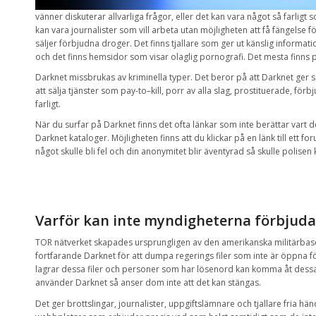
vänner
diskuterar
allvarliga frågor
,
eller det kan
vara något så
farligt 
kan vara
journalister
som vill arbeta
utan
möjligheten att få
fängelse
fö
säljer
förbjudna
droger
.
Det finns
tjallare
som ger ut
känslig
informati
och det
finns
hemsidor
som visar
olaglig pornografi
. Det mesta finns 
Darknet
missbrukas
av
kriminella
typer
.
Det beror på att
Darknet
ger
s
att
sälja tjänster
som pay
-to
–
kill,
porr
av alla slag,
prostituerade
,
förb
farligt.
När du surfar på Darknet
finns det
ofta
länkar som
inte
berättar
vart d
Darknet
kataloger.
Möjligheten finns
att
du klickar
på en
länk till
ett fo
något skulle bli fel och din anonymitet blir äventyrad så
skulle
polisen
Varför kan
inte
myndigheterna
förbjuda
TOR
nätverket
skapades ursprungligen
av den amerikanska
militärba
fortfarande Darknet för att dumpa
regerings
filer
som
inte är
öppna
f
lagrar
dessa filer
och
personer som har
lösenord
kan
komma åt
dessa
använder
Darknet
så anser dom inte att det kan stängas.
Det ger
brottslingar
, journalister,
uppgiftslämnare
och tjallare
fria hän