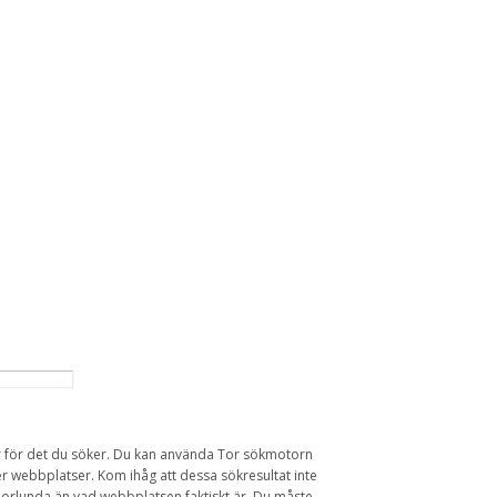
r
för det du
söker
.
Du kan använda
Tor
s
ökmotorn
er
webbplatser.
Kom ihåg att dessa
sökresultat
inte
orlunda
än
vad webbplatsen
faktiskt är.
Du måste