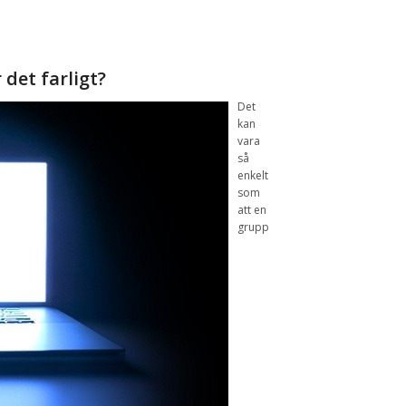
 det
farligt?
Det
kan
vara
så
enkelt
som
att
en
grupp