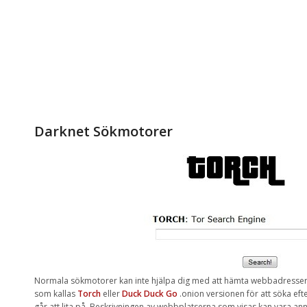
Darknet Sökmotorer
Normala
sökmotorer
kan
inte
hjälpa dig
med
att hämta
webbadresse
som
kallas
Torch
eller
Duck
Duck
Go
.onion
versionen för att
söka eft
går att
lita på
. Beskrivningen av
webbplatserna som visas kan vara
ann