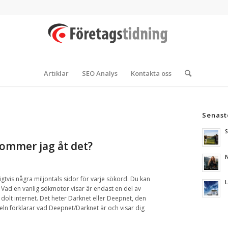
Artiklar
SEO Analys
Kontakta oss
Senast
S
kommer jag åt det?
N
igtvis
några
miljontals sidor
för varje
sökord
.
Du
kan
L
.
Vad en vanlig sökmotor visar är endast en del av
 dolt internet
.
Det heter
Darknet
eller
Deepnet, den
eln förklarar
vad Deepnet/Darknet är och
visar
dig