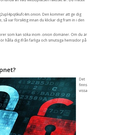
g2upl4pq6kufc4m.onion
.
Den
kommer att ge dig
e,
så var försiktig
innan du klickar
dig fram
in i den
orer
som
kan söka
inom
.onion
domäner
.
Om du är
r hålla dig ifrån farliga och smutsiga hemsidor på
pnet
?
Det
finns
vissa