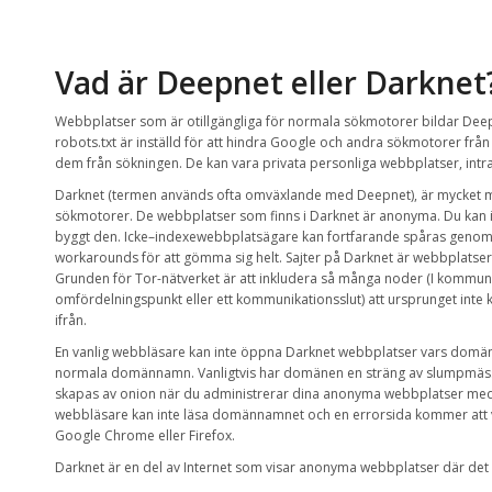
Vad är
Deepnet
eller
Darknet
W
ebbplatser
som är
otillgängliga
för
normala
sökmotorer
bildar
Dee
robots.txt
är inställd för att
hindra Google
och andra sökmotorer
från
dem från
sökningen
.
De kan vara
privata
personliga webbplatser
,
intr
Darknet
(
termen
används ofta
omväxlande med
Deepnet
),
är
mycket 
sökmotorer
.
De
webbplatser som finns i
Darknet
är anonyma
.
Du kan 
byggt den
.
Icke
–
indexewebbplatsägare
kan
fortfarande
spåras
genom 
workarounds för att gömma sig helt.
S
ajter på
Darknet
är
webbplatser
Grunden för
Tor-nätverket
är att inkludera
så
många
noder (I kommuni
omfördelningspunkt eller ett kommunikationsslut)
att ursprunget
inte
ifrån.
En vanlig
webbläsare
kan inte öppna
Darknet
webbplatser vars
domän
normala
domännamn
. Vanligtvis har domänen
en sträng av
slumpmäss
skapas av
onion
när
du administrerar
dina
anonyma
webbplatser med
webbläsare kan inte läsa domännamnet och en errorsida kommer att 
Google Chrome eller Firefox.
Darknet
är en
del av
Internet
som visar
anonyma
webbplatser där det 