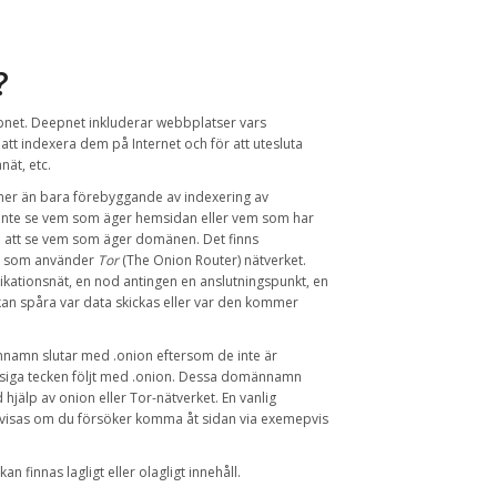
?
pnet
.
Deepnet inkluderar
webbplatser vars
 att indexera
dem
på Internet
och
för att utesluta
anät
,
etc.
mer än bara
förebyggande av
indexering
av
inte se vem som äger hemsidan eller vem som har
att se vem som äger domänen. Det finns
som använder
Tor
(
The Onion
Router
)
nätverket
.
kationsnät, en nod antingen en anslutningspunkt, en
kan
spåra
var data
skickas
eller var den
kommer
namn slutar med
.onion
eftersom de inte är
iga tecken
följt
med
.onion
.
Dessa
domännamn
 hjälp
av
onion
eller
Tor-nätverket
.
En vanlig
visas om du försöker komma åt sidan via exemepvis
kan finnas
lagligt eller olagligt innehåll
.