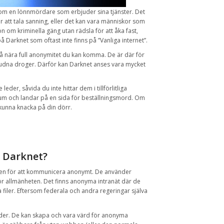
som
en lönnmördare
som erbjuder
sina tjänster
.
Det
r att tala
sanning
,
eller det kan vara
människor som
on om kriminella gäng utan
rädsla för
att åka fast
,
på Darknet som oftast inte finns på ”Vanliga internet”.
å nära full
anonymitet du kan komma
.
De är
där för
judna
droger
.
Därför
kan
Darknet
anses vara
mycket
e
leder
,
såvida du inte
hittar dem
i tillförlitliga
rum
och
landar
på en
sida
för beställningsmord.
Om
kunna knacka
på
din dörr
.
Darknet
?
sen
för
att kommunicera
anonymt
.
De använder
ör allmänheten.
Det finns
anonyma
intranät
där de
 filer
.
Eftersom
federala och
andra regeringar
själva
der
.
De kan
skapa och
vara värd för
anonyma