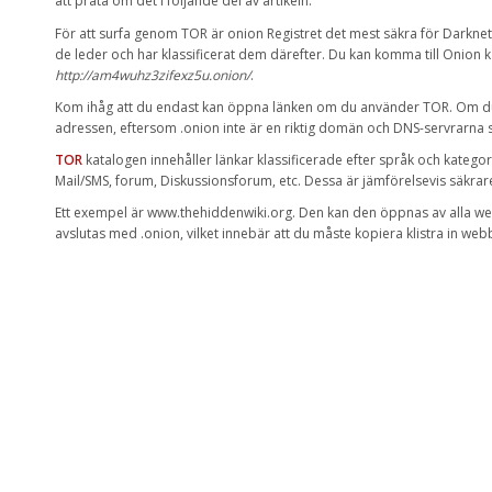
att prata om
det
i följande del av artikeln.
För
att surfa genom TOR
är
onion
Registret det mest säkra
för
Darknet
de leder
och
har
klassificerat
dem därefter.
Du
kan
komma till
Onion
k
http://am4wuhz3zifexz5u.onion/
.
Kom ihåg att du
endast kan
öppna länken
om du använder
TOR
.
Om d
adressen
,
eftersom
.onion
inte är en riktig
domän och
DNS-servrarna
TOR
katalogen
innehåller länkar
klassificerade
efter språk och
kategor
Mail
/
SMS
,
forum
,
Diskussionsforum
,
etc. Dessa är
jämförelsevis
säkrar
Ett exempel är
www.thehiddenwiki.org
.
Den
kan
den
öppnas av
alla w
avslutas med
.onion
,
vilket innebär att du
måste kopiera
klistra in
webb