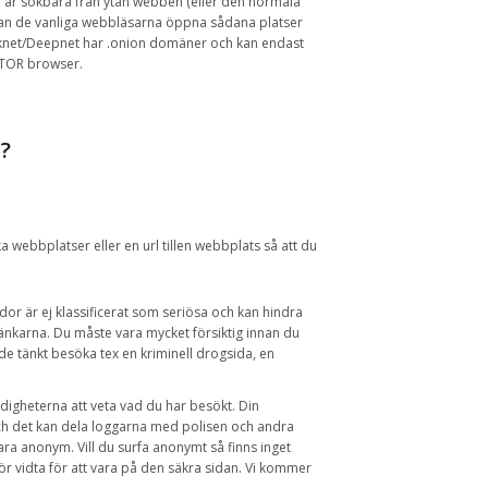
e är sökbara
från ytan
webben
(
eller
den normala
kan
de vanliga
webbläsarna
öppna
sådana platser
knet
/
Deepnet
har
.onion
domäner och
kan endast
TOR
browser
.
t
?
ka
webbplatser eller en
url tillen
webbplats så att
du
dor är ej
klassificerat som seriösa och
kan
hindra
länkarna
.
Du måste
vara mycket försiktig
innan du
de tänkt besöka tex en kriminell
drogsida
, en
digheterna
att veta vad du
har besökt
.
Din
h det
kan dela
loggarna
med
polisen
och andra
vara
anonym
.
Vill du surfa anonymt så
finns inget
ör vidta
för att
vara på den säkra sidan.
Vi
kommer