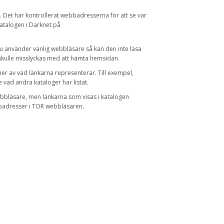
.
Det har
kontrollerat
webbadresserna
för att se var
atalogen i
Darknet
på
u använder
vanlig
webbläsare så
kan den inte
läsa
skulle
misslyckas med att
hämta
hemsidan
.
ier av
vad
länkarna
representerar
.
Till exempel
,
e
vad
andra
kataloger
har listat.
ebbläsare
,
men
länkarna
som visas
i katalogen
adresser
i
TOR
webbläsaren
.