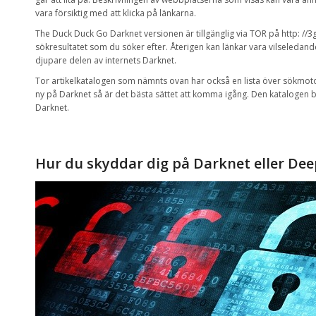
vara försiktig med
att klicka på länkarna
.
The Duck
Duck
Go
Darknet
versionen är
tillgänglig via
TOR
på http
:
//3
sökresultatet som du söker efter
.
Återigen
kan
länkar
vara vilseledand
djupare delen av internets
Darknet
.
Tor
artikelkatalogen
som nämnts ovan
har också en
lista över
sökmot
ny på
Darknet så är
det bästa sättet att
komma igång.
Den katalogen bö
Darknet.
Hur
du skyddar dig på
Darknet
eller
Dee