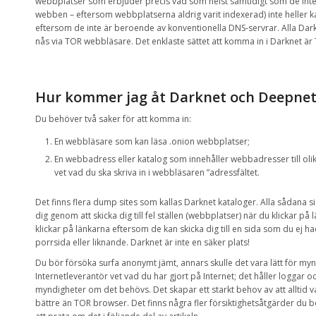
webbplatser som erbjuder
precis vad som helst samtidigt som de
int
webben
–
eftersom
webbplatserna
aldrig varit
indexerad
)
inte heller 
eftersom de inte är
beroende av
konventionella
DNS-servrar
.
Alla
Dar
nås
via
TOR
webbläsare
.
D
et enklaste sättet
att komma in i
Darknet
är
Hur kommer jag åt
Darknet
och
Deepne
Du behöver två saker för att komma in:
En
webbläsare som
kan läsa
.onion
webbplatser;
En
webbadress
eller
katalog som innehåller
webbadresser
till
oli
vet vad du
ska
skriva
in
i
webbläsaren
”
adressfältet
.
Det finns flera
dump sites
som kallas
Darknet
kataloger.
A
lla sådana si
dig
genom att skicka
dig till
fel ställen
(webbplatser)
när du klickar
på 
klickar
på
länkarna
eftersom de kan
skicka
dig till e
n sida som du ej ha
porrsida eller liknande
.
Darknet
är inte en
säker plats
!
Du bör försöka surfa anonymt jämt,
annars
skulle det vara
lätt för
myn
Internetleverantör
vet vad
du har gjort
på Internet
;
det håller
loggar
oc
myndigheter
om det behövs
.
Det skapar
ett starkt
behov av att alltid 
bättre än
TOR
browser
.
Det finns
några fler
försiktighetsåtgärder
du b