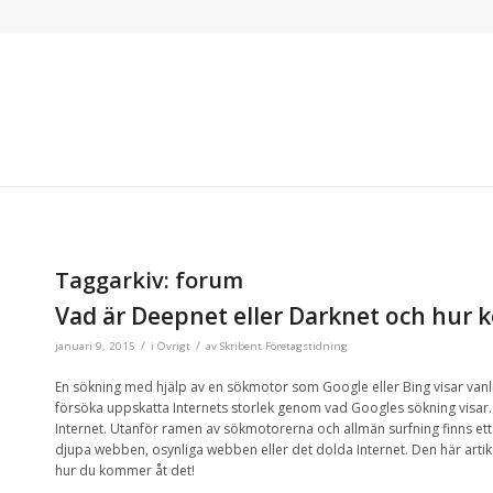
Taggarkiv:
forum
Vad är Deepnet eller Darknet och hur 
/
/
januari 9, 2015
i
Övrigt
av
Skribent Företagstidning
En sökning
med hjälp av en
sökmotor som Google
eller Bing
visar
vanl
försöka uppskatta
Internets
storlek
genom vad Googles sökning visar
Internet.
U
tanför ramen av
sökmotorerna och
allmän
surfning finns ett
djupa webben
,
osynliga webben
eller
det
dolda
Internet
.
Den här artik
hur du kommer åt
det!