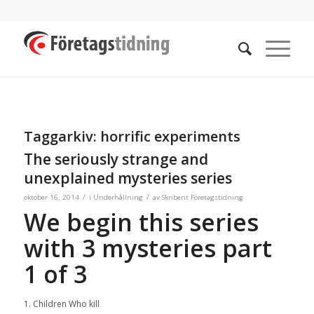
Taggarkiv:
horrific experiments
The seriously strange and
unexplained mysteries series
/
/
oktober 16, 2014
i
Underhållning
av
Skribent Företagstidning
We begin this series
with 3 mysteries part
1 of 3
1. Children Who kill