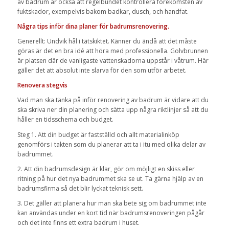
av badrum är också att regelbundet kontrollera förekomsten av
fuktskador, exempelvis bakom badkar, dusch, och handfat.
Några tips inför dina planer för badrumsrenovering.
Generellt: Undvik hål i tätskiktet. Känner du ändå att det måste
göras är det en bra idé att höra med professionella. Golvbrunnen
är platsen där de vanligaste vattenskadorna uppstår i våtrum. Här
gäller det att absolut inte slarva för den som utför arbetet.
Renovera stegvis
Vad man ska tänka på inför renovering av badrum är vidare att du
ska skriva ner din planering och sätta upp några riktlinjer så att du
håller en tidsschema och budget.
Steg 1. Att din budget är fastställd och allt materialinköp
genomförs i takten som du planerar att ta i itu med olika delar av
badrummet.
2. Att din badrumsdesign är klar, gör om möjligt en skiss eller
ritning på hur det nya badrummet ska se ut. Ta gärna hjälp av en
badrumsfirma så det blir lyckat teknisk sett.
3. Det gäller att planera hur man ska bete sig om badrummet inte
kan användas under en kort tid när badrumsrenoveringen pågår
och det inte finns ett extra badrum i huset.