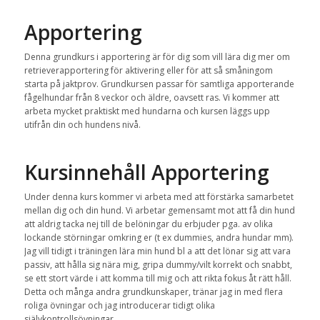
Apportering
Denna grundkurs i apportering är för dig som vill lära dig mer om
retrieverapportering för aktivering eller för att så småningom
starta på jaktprov. Grundkursen passar för samtliga apporterande
fågelhundar från 8 veckor och äldre, oavsett ras. Vi kommer att
arbeta mycket praktiskt med hundarna och kursen läggs upp
utifrån din och hundens nivå.
Kursinnehåll Apportering
Under denna kurs kommer vi arbeta med att förstärka samarbetet
mellan dig och din hund. Vi arbetar gemensamt mot att få din hund
att aldrig tacka nej till de belöningar du erbjuder pga. av olika
lockande störningar omkring er (t ex dummies, andra hundar mm).
Jag vill tidigt i träningen lära min hund bl a att det lönar sig att vara
passiv, att hålla sig nära mig, gripa dummy/vilt korrekt och snabbt,
se ett stort värde i att komma till mig och att rikta fokus åt rätt håll.
Detta och många andra grundkunskaper, tränar jag in med flera
roliga övningar och jag introducerar tidigt olika
självkontrollsövningar.