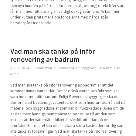
den nya hunden på hårda spår (t ex asfalt, betong) direkt från start,
får man med rätt träning en väldigt duktig spårhund. Vi kommer
under kursen prata mera om fördelarna med hårda spår.
Personspår Hedesunda
Vad man ska tänka på inför
renovering av badrum
/
/
/
juli 17, 2014
1 Kommentar
i
Renovering & tillbyggnad
,
Hus & hem
av
admin
Vad man ska tänka på inför renovering av badrum är att det
kommer finnas vatten där. Det är också vatten och fukt som kan
vara hotet mot ditt badrum. Enligt Boverkets byggregler ska du
därför ha ett beständigt vattentätt skikt som hindrar fukt från att nå
material och byggnadsdelar som kan bli fuktskadade. Även om du
är den mest händige hemmafixaren bör du se till att den som
installerar det vattentäta skiktet är särskilt utbildad på det
området. Blir det fel kan det innebära stora kostnader för dig som
inte täcks av försäkringar. Vad man ska tänka på inför renovering