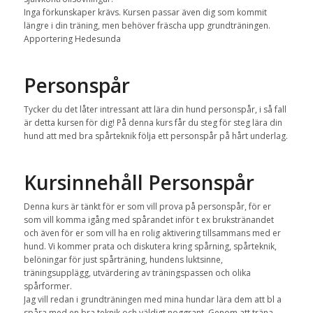
Inga förkunskaper krävs. Kursen passar även dig som kommit
längre i din träning, men behöver fräscha upp grundträningen.
Apportering Hedesunda
Personspår
Tycker du det låter intressant att lära din hund personspår, i så fall
är detta kursen för dig! På denna kurs får du steg för steg lära din
hund att med bra spårteknik följa ett personspår på hårt underlag.
Kursinnehåll Personspår
Denna kurs är tänkt för er som vill prova på personspår, för er
som vill komma igång med spårandet inför t ex brukstränandet
och även för er som vill ha en rolig aktivering tillsammans med er
hund. Vi kommer prata och diskutera kring spårning, spårteknik,
belöningar för just spårträning, hundens luktsinne,
träningsupplägg, utvärdering av träningspassen och olika
spårformer.
Jag vill redan i grundträningen med mina hundar lära dem att bl a
spåra med en bra teknik och väldigt noggrant. Genom att träna