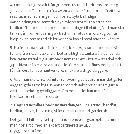
4. Om du ska göra allt från grunden, riv ut all badrumsinredning,
golv och tak. Ta sedan hjälp av en badrumsfirma för att få ett bra
resultat med isoleringen, och för att byta befintliga
vattenledningsrör samt dra nya avloppsrör till toaletten och
badkar. Efter den gäller det att dra kablage till eluttag. Vad man ska
tänka på inför renovering av badrum är att vara försiktig och ta
hjälp av en certifierad elektriker som kan elinstallationer i våtrum.
5. Nu är det dags att sätta in kakel, klinkers, spackla och slipa rätt
för att få en kvalitetskänsla. Det är viktigt att tänka på att använda
kvalitetsmaterial p.g.a. att badrummet är ett våtrum – spackel och
gipsskivor måste vara anpassade för detta. Här finns det hjälp att
få från certifierade hantverkare, snickare och golvläggare.
6. Vad man ska tänka på inför renovering av badrum när det gäller
väggar, golv samt byte av vattenrör och avloppsrör är att gärna
anlita en behörig golvläggare. Om det blir fel kan man få
fuktskador i ett senare skede.
7. Dags att installera badrumsinredningen: Toalettstol, handfat,
badkar, dusch, belysning, skåp och till och med garderob.
Det går att hitta mycket spännande renoveringsprojekt i hemmet,
men hör alltid med en expert certifierad av BBV
(Byggkeramikrådet).