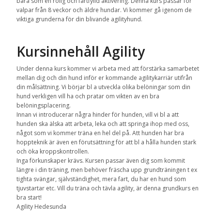
bara som en rolig och fartfylld aktivering. Denna kurs passar för
valpar från 8 veckor och äldre hundar. Vi kommer gå igenom de
viktiga grunderna för din blivande agilityhund.
Kursinnehåll Agility
Under denna kurs kommer vi arbeta med att förstärka samarbetet
mellan dig och din hund inför er kommande agilitykarriär utifrån
din målsättning. Vi börjar bl a utveckla olika belöningar som din
hund verkligen vill ha och pratar om vikten av en bra
belöningsplacering.
Innan vi introducerar några hinder för hunden, vill vi bl a att
hunden ska älska att arbeta, leka och att springa ihop med oss,
något som vi kommer träna en hel del på. Att hunden har bra
hoppteknik är även en förutsättning för att bl a hålla hunden stark
och öka kroppskontrollen.
Inga förkunskaper krävs. Kursen passar även dig som kommit
längre i din träning, men behöver fräscha upp grundträningen t ex
tighta svängar, självständighet, mera fart, du har en hund som
tjuvstartar etc. Vill du träna och tävla agility, är denna grundkurs en
bra start!
Agility Hedesunda