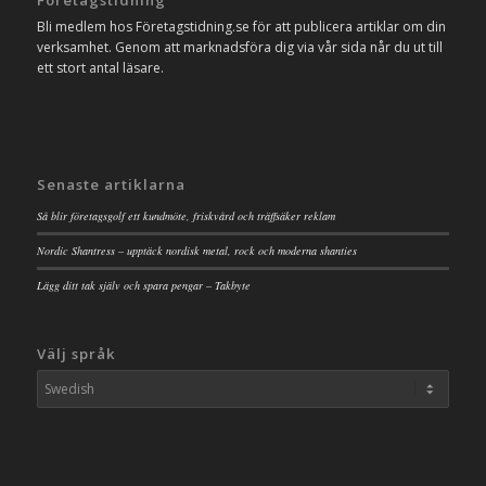
Bli medlem hos Företagstidning.se för att publicera artiklar om din
verksamhet. Genom att marknadsföra dig via vår sida når du ut till
ett stort antal läsare.
Senaste artiklarna
Så blir företagsgolf ett kundmöte, friskvård och träffsäker reklam
Nordic Shantress – upptäck nordisk metal, rock och moderna shanties
Lägg ditt tak själv och spara pengar – Takbyte
Välj språk