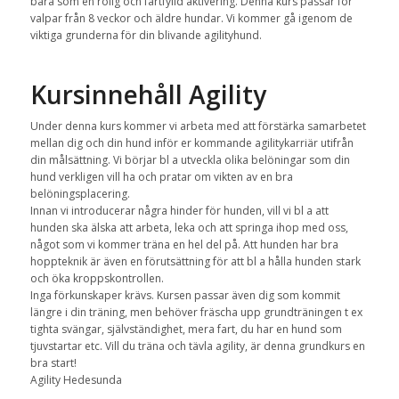
bara som en rolig och fartfylld aktivering. Denna kurs passar för
valpar från 8 veckor och äldre hundar. Vi kommer gå igenom de
viktiga grunderna för din blivande agilityhund.
Kursinnehåll Agility
Under denna kurs kommer vi arbeta med att förstärka samarbetet
mellan dig och din hund inför er kommande agilitykarriär utifrån
din målsättning. Vi börjar bl a utveckla olika belöningar som din
hund verkligen vill ha och pratar om vikten av en bra
belöningsplacering.
Innan vi introducerar några hinder för hunden, vill vi bl a att
hunden ska älska att arbeta, leka och att springa ihop med oss,
något som vi kommer träna en hel del på. Att hunden har bra
hoppteknik är även en förutsättning för att bl a hålla hunden stark
och öka kroppskontrollen.
Inga förkunskaper krävs. Kursen passar även dig som kommit
längre i din träning, men behöver fräscha upp grundträningen t ex
tighta svängar, självständighet, mera fart, du har en hund som
tjuvstartar etc. Vill du träna och tävla agility, är denna grundkurs en
bra start!
Agility Hedesunda