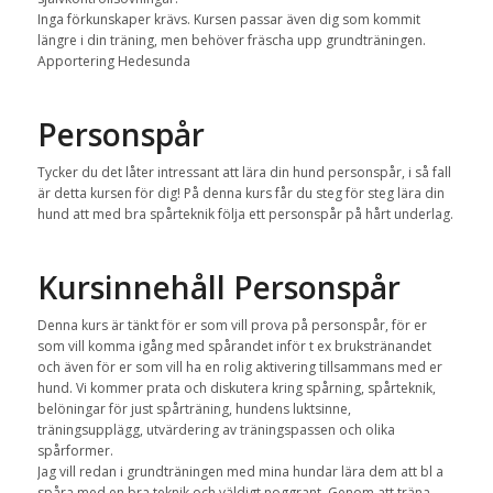
Inga förkunskaper krävs. Kursen passar även dig som kommit
längre i din träning, men behöver fräscha upp grundträningen.
Apportering Hedesunda
Personspår
Tycker du det låter intressant att lära din hund personspår, i så fall
är detta kursen för dig! På denna kurs får du steg för steg lära din
hund att med bra spårteknik följa ett personspår på hårt underlag.
Kursinnehåll Personspår
Denna kurs är tänkt för er som vill prova på personspår, för er
som vill komma igång med spårandet inför t ex brukstränandet
och även för er som vill ha en rolig aktivering tillsammans med er
hund. Vi kommer prata och diskutera kring spårning, spårteknik,
belöningar för just spårträning, hundens luktsinne,
träningsupplägg, utvärdering av träningspassen och olika
spårformer.
Jag vill redan i grundträningen med mina hundar lära dem att bl a
spåra med en bra teknik och väldigt noggrant. Genom att träna