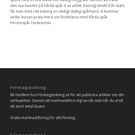
den nya hunden på hårda spår (t ex asfalt, betong) direkt från start,
får man med rätt träning en väldigt duktig spårhund. Vi kommer
under kursen prata mera om fördelarna med hårda spår.
Personspår Hedesunda
Företagstidning
Bli medlem hos Företagstidning.se för att publicera artiklar om din
verksamhet. Genom att marknadsföra dig via vår sida når du ut till
ett stort antal läsare.
Gratis marknadsföring för ditt företag.
Företagstidning