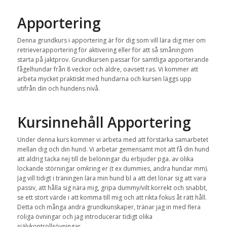
Apportering
Denna grundkurs i apportering är för dig som vill lära dig mer om
retrieverapportering för aktivering eller för att så småningom
starta på jaktprov. Grundkursen passar för samtliga apporterande
fågelhundar från 8 veckor och äldre, oavsett ras. Vi kommer att
arbeta mycket praktiskt med hundarna och kursen läggs upp
utifrån din och hundens nivå.
Kursinnehåll Apportering
Under denna kurs kommer vi arbeta med att förstärka samarbetet
mellan dig och din hund. Vi arbetar gemensamt mot att få din hund
att aldrig tacka nej till de belöningar du erbjuder pga. av olika
lockande störningar omkring er (t ex dummies, andra hundar mm).
Jag vill tidigt i träningen lära min hund bl a att det lönar sig att vara
passiv, att hålla sig nära mig, gripa dummy/vilt korrekt och snabbt,
se ett stort värde i att komma till mig och att rikta fokus åt rätt håll.
Detta och många andra grundkunskaper, tränar jag in med flera
roliga övningar och jag introducerar tidigt olika
självkontrollsövningar.